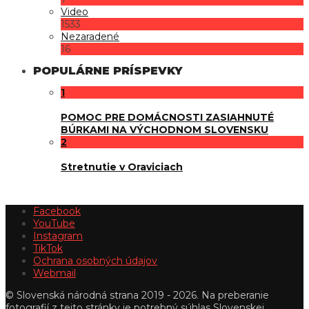
Video
1533
Nezaradené
16
POPULÁRNE PRÍSPEVKY
1
POMOC PRE DOMÁCNOSTI ZASIAHNUTÉ
BÚRKAMI NA VÝCHODNOM SLOVENSKU
2
Stretnutie v Oraviciach
Facebook
YouTube
Instagram
TikTok
Ochrana osobných údajov
Webmail
© Slovenská národná strana 2019 - 2026. Na preberanie
fotografií z tejto stránky je potrebný súhlas Slovenskej