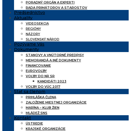
PORADNÝ ORGÁN A EXPERTI
RADA PRIMÁTOROV A STAROSTOV
Predsedníctvo
Aktuality
VIDEOSEKCIA
REGIÓNY
NÁZORY
SLOVENSKÝ NÁROD
Pozývame Vás
Dokumenty
STANOVY A VNÚTORNÉ PREDPISY
MEMORANDÁ A INÉ DOKUMENTY
FINANCOVANIE
EUROVOĽBY
VOĽBY DO NR SR
KANDIDÁTI 2023
VOĽBY DO VÚC 2017
Stať sa členom
PRIHLÁŠKA ČLENA
ZALOŽENIE MIESTNEJ ORGANIZÁCIE
MARÍNA – KLUB ŽIEN
MLÁDEŽ SNS
Kontakt
ÚSTREDIE
KRAJSKÉ ORGANIZÁCIE