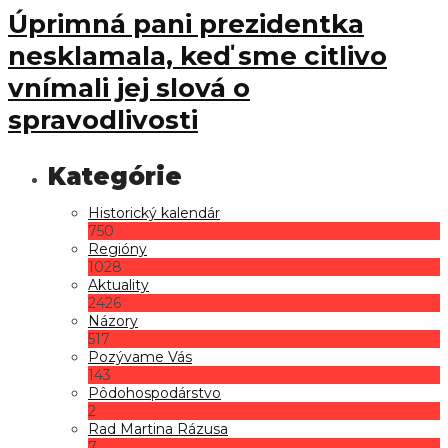
Úprimná pani prezidentka
nesklamala, keď sme citlivo
vnímali jej slová o
spravodlivosti
Historický kalendár
750
Regióny
1028
Aktuality
2426
Názory
517
Pozývame Vás
143
Pôdohospodárstvo
2
Rad Martina Rázusa
7