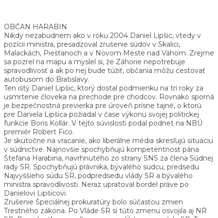
OBČAN HARABIN
Nikdy nezabudnem ako v roku 2004 Daniel Lipšic, vtedy v
pozícii ministra, presadzoval zrušenie súdov v Skalici,
Malackách, Piešťanoch a v Novom Meste nad Váhom. Zrejme
sa pozrel na mapu a myslel si, že Záhorie nepotrebuje
spravodlivosť a ak po nej bude túžiť, občania môžu cestovať
autobusom do Bratislavy.
Ten istý Daniel Lipšic, ktorý dostal podmienku na tri roky za
usmrtenie človeka na prechode pre chodcov. Rovnako sporná
je bezpečnostná previerka pre úroveň prísne tajné, o ktorú
pre Daniela Lipšica požiadal v čase výkonu svojej politickej
funkcie Boris Kollár. V tejto súvislosti podal podnet na NBÚ
premiér Robert Fico.
Je skutočne na vracanie, ako liberálne média skresľujú situáciu
v súdnictve. Najnovšie spochybňujú kompetentnosť pána
Štefana Harabina, navrhnutého zo strany SNS za člena Súdnej
rady SR. Spochybňujú právnika, bývalého sudcu, predsedu
Najvyššieho súdu SR, podpredsedu vlády SR a bývalého
ministra spravodlivosti. Neraz upratoval bordel práve po
Danielovi Lipšicovi.
Zrušenie Špeciálnej prokuratúry bolo súčasťou zmien
Trestného zákona. Po Vláde SR si túto zmenu osvojila aj NR