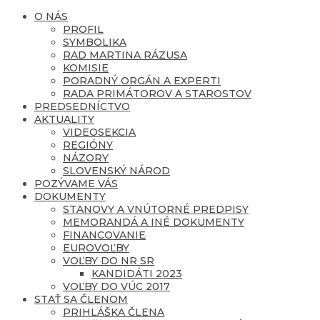
O NÁS
PROFIL
SYMBOLIKA
RAD MARTINA RÁZUSA
KOMISIE
PORADNÝ ORGÁN A EXPERTI
RADA PRIMÁTOROV A STAROSTOV
PREDSEDNÍCTVO
AKTUALITY
VIDEOSEKCIA
REGIÓNY
NÁZORY
SLOVENSKÝ NÁROD
POZÝVAME VÁS
DOKUMENTY
STANOVY A VNÚTORNÉ PREDPISY
MEMORANDÁ A INÉ DOKUMENTY
FINANCOVANIE
EUROVOĽBY
VOĽBY DO NR SR
KANDIDÁTI 2023
VOĽBY DO VÚC 2017
STAŤ SA ČLENOM
PRIHLÁŠKA ČLENA