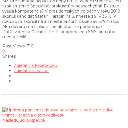
SR. Prezidentka napadla zmeny na Ústavnom súde SR. Ten
však zrušenie Špeciálnej prokuratúry nespochybnil. Existuje
vyššia kompetencia? V prezidentských voľbách v roku 2019
skončil kandidát Štefan Harabin na 3. mieste zo 14,35 %. V
roku 2024 skončil na 3. mieste pričom získal 264 579 hlasov.
Akú dôveru má Lipšic a liberáli, ktorí ho podporujú?
PhDr. Zdenko Čambal, PhD., podpredseda SNS, primátor
mesta Holíč
Post Views:
710
0
Shares
Zdieľať na Facebooku
Zdieľať na Twitter
Nasledujúci príspevok