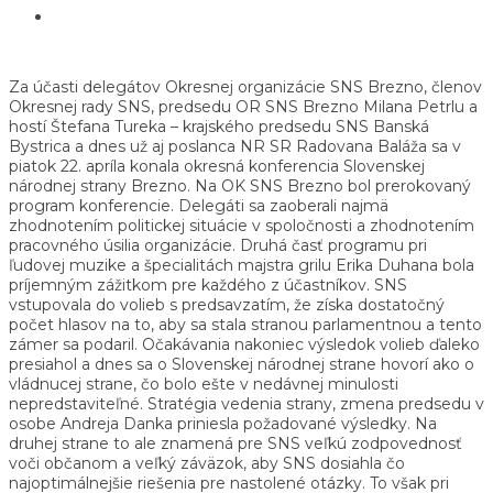
Za účasti delegátov Okresnej organizácie SNS Brezno, členov
Okresnej rady SNS, predsedu OR SNS Brezno Milana Petrlu a
hostí Štefana Tureka – krajského predsedu SNS Banská
Bystrica a dnes už aj poslanca NR SR Radovana Baláža sa v
piatok 22. apríla konala okresná konferencia Slovenskej
národnej strany Brezno. Na OK SNS Brezno bol prerokovaný
program konferencie. Delegáti sa zaoberali najmä
zhodnotením politickej situácie v spoločnosti a zhodnotením
pracovného úsilia organizácie. Druhá časť programu pri
ľudovej muzike a špecialitách majstra grilu Erika Duhana bola
príjemným zážitkom pre každého z účastníkov. SNS
vstupovala do volieb s predsavzatím, že získa dostatočný
počet hlasov na to, aby sa stala stranou parlamentnou a tento
zámer sa podaril. Očakávania nakoniec výsledok volieb ďaleko
presiahol a dnes sa o Slovenskej národnej strane hovorí ako o
vládnucej strane, čo bolo ešte v nedávnej minulosti
nepredstaviteľné. Stratégia vedenia strany, zmena predsedu v
osobe Andreja Danka priniesla požadované výsledky. Na
druhej strane to ale znamená pre SNS veľkú zodpovednosť
voči občanom a veľký záväzok, aby SNS dosiahla čo
najoptimálnejšie riešenia pre nastolené otázky. To však pri