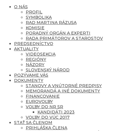
O NÁS
PROFIL
SYMBOLIKA
RAD MARTINA RÁZUSA
KOMISIE
PORADNÝ ORGÁN A EXPERTI
RADA PRIMÁTOROV A STAROSTOV
PREDSEDNÍCTVO
AKTUALITY
VIDEOSEKCIA
REGIÓNY
NÁZORY
SLOVENSKÝ NÁROD
POZÝVAME VÁS
DOKUMENTY
STANOVY A VNÚTORNÉ PREDPISY
MEMORANDÁ A INÉ DOKUMENTY
FINANCOVANIE
EUROVOĽBY
VOĽBY DO NR SR
KANDIDÁTI 2023
VOĽBY DO VÚC 2017
STAŤ SA ČLENOM
PRIHLÁŠKA ČLENA