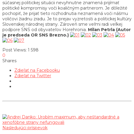
súčasnej politickej situácii nevyhnutne znamená prijímať
politické kompromisy voči koaličným partnerom. Je dôležité
pochopiť, že prijať tieto rozhodnutia neznamená voči nášmu
voličovi žiadnu zradu. Je to prejav vyzretosti a politickej kultúry
Slovenskej národnej strany. Zároveň sme veľmi radi veľkej
podpore SNS od obyvateľov Horehronia.
Milan Petrla (Autor
je predseda OR SNS Brezno.)
Post Views:
1 598
0
Shares
Zdieľať na Facebooku
Zdieľať na Twitter
Nasledujúci príspevok