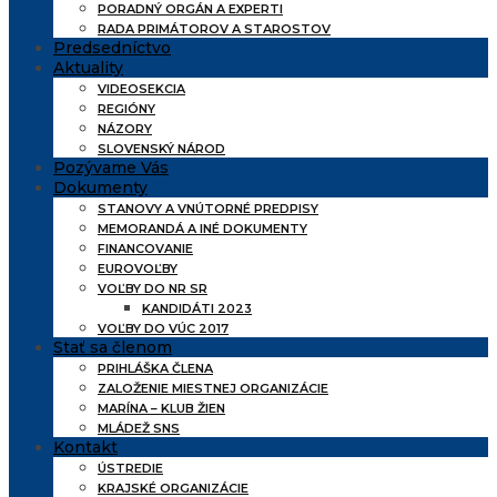
PORADNÝ ORGÁN A EXPERTI
RADA PRIMÁTOROV A STAROSTOV
Predsedníctvo
Aktuality
VIDEOSEKCIA
REGIÓNY
NÁZORY
SLOVENSKÝ NÁROD
Pozývame Vás
Dokumenty
STANOVY A VNÚTORNÉ PREDPISY
MEMORANDÁ A INÉ DOKUMENTY
FINANCOVANIE
EUROVOĽBY
VOĽBY DO NR SR
KANDIDÁTI 2023
VOĽBY DO VÚC 2017
Stať sa členom
PRIHLÁŠKA ČLENA
ZALOŽENIE MIESTNEJ ORGANIZÁCIE
MARÍNA – KLUB ŽIEN
MLÁDEŽ SNS
Kontakt
ÚSTREDIE
KRAJSKÉ ORGANIZÁCIE