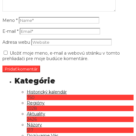
Meno
*
E-mail
*
Adresa webu
Uložiť moje meno, e-mail a webovú stránku v tomto
prehliadači pre moje budúce komentáre.
Historický kalendár
750
Regióny
1028
Aktuality
2426
Názory
517
Pozývame Vás