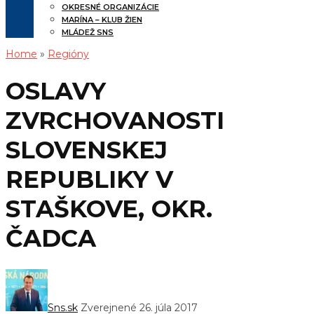
OKRESNÉ ORGANIZÁCIE
MARÍNA – KLUB ŽIEN
MLÁDEŽ SNS
Home
»
Regióny
OSLAVY
ZVRCHOVANOSTI
SLOVENSKEJ
REPUBLIKY V
STAŠKOVE, OKR.
ČADCA
Sns.sk
Zverejnené 26. júla 2017