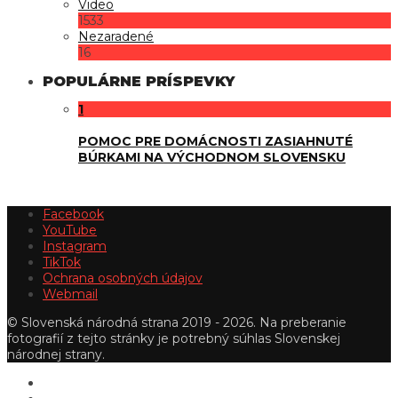
Video
1533
Nezaradené
16
POPULÁRNE PRÍSPEVKY
1
POMOC PRE DOMÁCNOSTI ZASIAHNUTÉ
BÚRKAMI NA VÝCHODNOM SLOVENSKU
Facebook
YouTube
Instagram
TikTok
Ochrana osobných údajov
Webmail
© Slovenská národná strana 2019 - 2026. Na preberanie
fotografií z tejto stránky je potrebný súhlas Slovenskej
národnej strany.