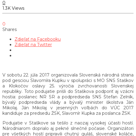
0
1.3K Views
0
Shares
Zdieľať na Facebooku
Zdieľať na Twitter
V sobotu 22. júla 2017 organizovala Slovenská národná strana
pod gesciou Slavomíra Kupku v spolupráci s MO SNS Staškov
a Klokočov oslavy 25. výročia zvrchovanosti Slovenskej
republiky. Toto podujatie prišli do Staškova podporiť aj vzácni
hostia: poslanec NR SR a podpredseda SNS Štefan Zelník,
bývalý podpredseda vlády a bývalý minister školstva Ján
Mikolaj. Ján Mikolaj v jesenných voľbách do VÚC 2017
kandiduje za predsedu ŽSK, Slavomír Kupka za poslanca ŽSK.
Podujatie v Staškove sa tešilo z naozaj vysokej účasti hostí.
Národniarom doprialo aj pekné slnečné počasie. Organizátori
pre všetkých hostí pripravili chutný guláš, slovenské koláče,