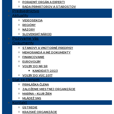
PORADNÝ ORGÁN A EXPERTI
RADA PRIMÁTOROV A STAROSTOV
Predsedníctvo
Aktuality
VIDEOSEKCIA
REGIÓNY
NÁZORY
SLOVENSKÝ NÁROD
Pozývame Vás
Dokumenty
STANOVY A VNÚTORNÉ PREDPISY
MEMORANDÁ A INÉ DOKUMENTY
FINANCOVANIE
EUROVOĽBY
VOĽBY DO NR SR
KANDIDÁTI 2023
VOĽBY DO VÚC 2017
Stať sa členom
PRIHLÁŠKA ČLENA
ZALOŽENIE MIESTNEJ ORGANIZÁCIE
MARÍNA – KLUB ŽIEN
MLÁDEŽ SNS
Kontakt
ÚSTREDIE
KRAJSKÉ ORGANIZÁCIE