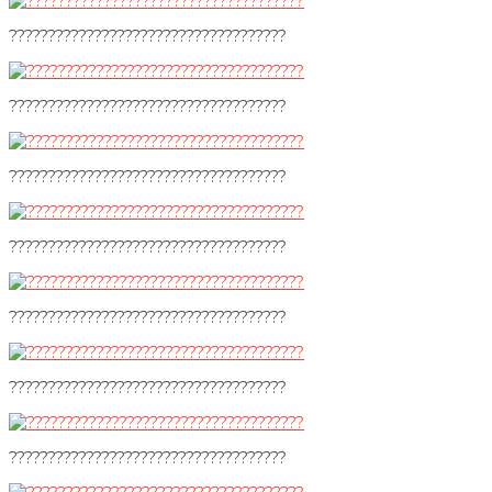
????????????????????????????????????
????????????????????????????????????
????????????????????????????????????
????????????????????????????????????
????????????????????????????????????
????????????????????????????????????
????????????????????????????????????