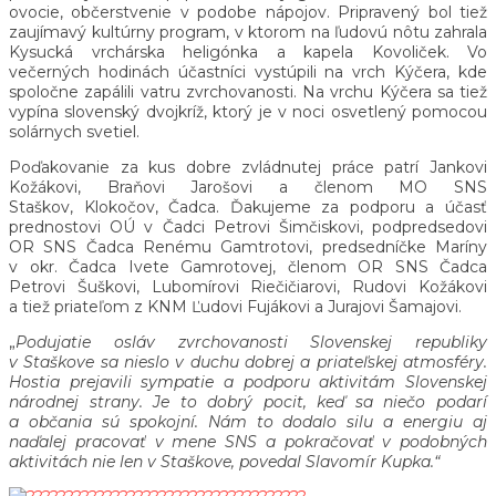
ovocie, občerstvenie v podobe nápojov. Pripravený bol tiež
zaujímavý kultúrny program, v ktorom na ľudovú nôtu zahrala
Kysucká vrchárska heligónka a kapela Kovoliček. Vo
večerných hodinách účastníci vystúpili na vrch Kýčera, kde
spoločne zapálili vatru zvrchovanosti. Na vrchu Kýčera sa tiež
vypína slovenský dvojkríž, ktorý je v noci osvetlený pomocou
solárnych svetiel.
Poďakovanie za kus dobre zvládnutej práce patrí Jankovi
Kožákovi, Braňovi Jarošovi a členom MO SNS
Staškov, Klokočov, Čadca. Ďakujeme za podporu a účasť
prednostovi OÚ v Čadci Petrovi Šimčiskovi, podpredsedovi
OR SNS Čadca Renému Gamtrotovi, predsedníčke Maríny
v okr. Čadca Ivete Gamrotovej, členom OR SNS Čadca
Petrovi Šuškovi, Lubomírovi Riečičiarovi, Rudovi Kožákovi
a tiež priateľom z KNM Ľudovi Fujákovi a Jurajovi Šamajovi.
„
Podujatie osláv zvrchovanosti Slovenskej republiky
v Staškove sa nieslo v duchu dobrej a priateľskej atmosféry.
Hostia prejavili sympatie a podporu aktivitám Slovenskej
národnej strany. Je to dobrý pocit, keď sa niečo podarí
a občania sú spokojní. Nám to dodalo silu a energiu aj
naďalej pracovať v mene SNS a pokračovať v podobných
aktivitách nie len v Staškove, povedal Slavomír Kupka.“