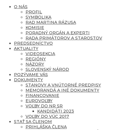
O NÁS
PROFIL
SYMBOLIKA
RAD MARTINA RÁZUSA
KOMISIE
PORADNÝ ORGÁN A EXPERTI
RADA PRIMÁTOROV A STAROSTOV
PREDSEDNÍCTVO
AKTUALITY
VIDEOSEKCIA
REGIÓNY
NÁZORY
SLOVENSKÝ NÁROD
POZÝVAME VÁS
DOKUMENTY
STANOVY A VNÚTORNÉ PREDPISY
MEMORANDÁ A INÉ DOKUMENTY
FINANCOVANIE
EUROVOĽBY
VOĽBY DO NR SR
KANDIDÁTI 2023
VOĽBY DO VÚC 2017
STAŤ SA ČLENOM
PRIHLÁŠKA ČLENA