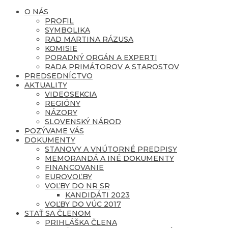
O NÁS
PROFIL
SYMBOLIKA
RAD MARTINA RÁZUSA
KOMISIE
PORADNÝ ORGÁN A EXPERTI
RADA PRIMÁTOROV A STAROSTOV
PREDSEDNÍCTVO
AKTUALITY
VIDEOSEKCIA
REGIÓNY
NÁZORY
SLOVENSKÝ NÁROD
POZÝVAME VÁS
DOKUMENTY
STANOVY A VNÚTORNÉ PREDPISY
MEMORANDÁ A INÉ DOKUMENTY
FINANCOVANIE
EUROVOĽBY
VOĽBY DO NR SR
KANDIDÁTI 2023
VOĽBY DO VÚC 2017
STAŤ SA ČLENOM
PRIHLÁŠKA ČLENA