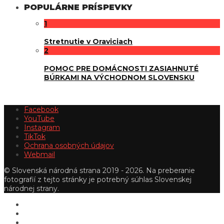
POPULÁRNE PRÍSPEVKY
1
Stretnutie v Oraviciach
2
POMOC PRE DOMÁCNOSTI ZASIAHNUTÉ
BÚRKAMI NA VÝCHODNOM SLOVENSKU
Facebook
YouTube
Instagram
TikTok
Ochrana osobných údajov
Webmail
© Slovenská národná strana 2019 - 2026. Na preberanie
fotografií z tejto stránky je potrebný súhlas Slovenskej
národnej strany.