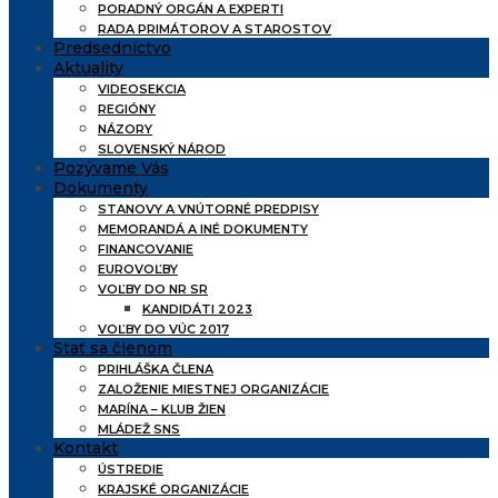
PORADNÝ ORGÁN A EXPERTI
RADA PRIMÁTOROV A STAROSTOV
Predsedníctvo
Aktuality
VIDEOSEKCIA
REGIÓNY
NÁZORY
SLOVENSKÝ NÁROD
Pozývame Vás
Dokumenty
STANOVY A VNÚTORNÉ PREDPISY
MEMORANDÁ A INÉ DOKUMENTY
FINANCOVANIE
EUROVOĽBY
VOĽBY DO NR SR
KANDIDÁTI 2023
VOĽBY DO VÚC 2017
Stať sa členom
PRIHLÁŠKA ČLENA
ZALOŽENIE MIESTNEJ ORGANIZÁCIE
MARÍNA – KLUB ŽIEN
MLÁDEŽ SNS
Kontakt
ÚSTREDIE
KRAJSKÉ ORGANIZÁCIE