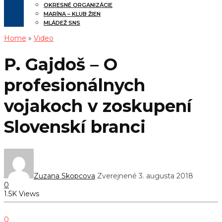
OKRESNÉ ORGANIZÁCIE
MARÍNA – KLUB ŽIEN
MLÁDEŽ SNS
Home
»
Video
P. Gajdoš – O
profesionálnych
vojakoch v zoskupení
Slovenskí branci
Zuzana Skopcova
Zverejnené 3. augusta 2018
0
1.5K Views
0