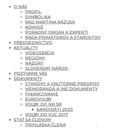
O NÁS
PROFIL
SYMBOLIKA
RAD MARTINA RÁZUSA
KOMISIE
PORADNÝ ORGÁN A EXPERTI
RADA PRIMÁTOROV A STAROSTOV
PREDSEDNÍCTVO
AKTUALITY
VIDEOSEKCIA
REGIÓNY
NÁZORY
SLOVENSKÝ NÁROD
POZÝVAME VÁS
DOKUMENTY
STANOVY A VNÚTORNÉ PREDPISY
MEMORANDÁ A INÉ DOKUMENTY
FINANCOVANIE
EUROVOĽBY
VOĽBY DO NR SR
KANDIDÁTI 2023
VOĽBY DO VÚC 2017
STAŤ SA ČLENOM
PRIHLÁŠKA ČLENA