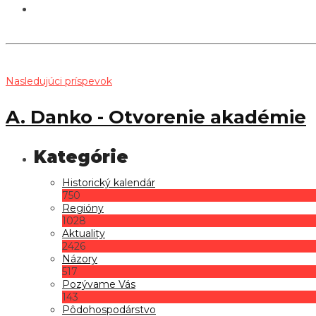
Nasledujúci príspevok
A. Danko - Otvorenie akadémie
Historický kalendár
750
Regióny
1028
Aktuality
2426
Názory
517
Pozývame Vás
143
Pôdohospodárstvo