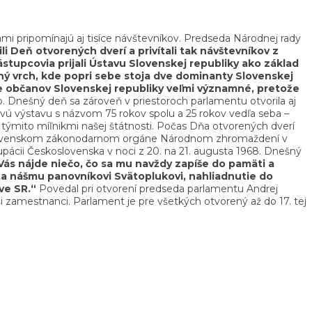
ami pripomínajú aj tisíce návštevníkov. Predseda Národnej rady
li
Deň otvorených dverí a privítali tak návštevníkov z
stupcovia prijali Ústavu Slovenskej republiky ako základ
ný vrch, kde popri sebe stoja dve dominanty Slovenskej
re občanov Slovenskej republiky veľmi významné, pretože
 Dnešný deň sa zároveň v priestoroch parlamentu otvorila aj
avú výstavu s názvom 75 rokov spolu a 25 rokov vedľa seba –
s týmito míľnikmi našej štátnosti. Počas Dňa otvorených dverí
koslovenskom zákonodarnom orgáne Národnom zhromaždení v
pácii Československa v noci z 20. na 21. augusta 1968. Dnešný
Vás nájde niečo, čo sa mu navždy zapíše do pamäti a
ta nášmu panovníkovi Svätoplukovi, nahliadnutie do
ve SR.“
Povedal pri otvorení predseda parlamentu Andrej
naši zamestnanci. Parlament je pre všetkých otvorený až do 17. tej