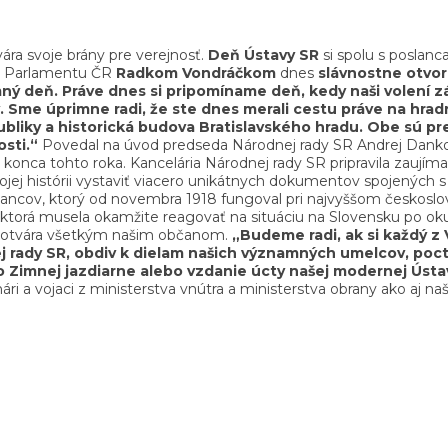
ára svoje brány pre verejnosť.
Deň Ústavy SR
si spolu s poslanc
 Parlamentu ČR
Radkom Vondráčkom
dnes
slávnostne
otvori
ý deň. Práve dnes si pripomíname deň, kedy naši volení zá
Sme úprimne radi, že ste dnes merali cestu práve na hrad
bliky a historická budova Bratislavského hradu. Obe sú p
sti.“
Povedal na úvod predseda Národnej rady SR Andrej Danko.
 konca tohto roka. Kancelária Národnej rady SR pripravila zaujím
vojej histórii vystaviť viacero unikátnych dokumentov spojených 
poslancov, ktorý od novembra 1918 fungoval pri najvyššom čes
, ktorá musela okamžite reagovať na situáciu na Slovensku po oku
ec otvára všetkým našim občanom.
„Budeme radi, ak si každý z 
ej rady SR, obdiv k dielam našich významných umelcov, poc
 Zimnej jazdiarne alebo vzdanie úcty našej modernej Ústa
anári a vojaci z ministerstva vnútra a ministerstva obrany ako aj 