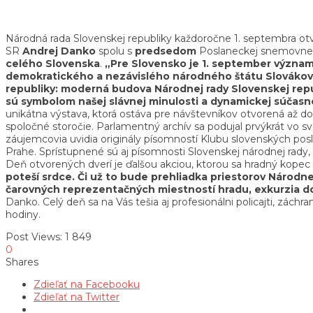
Národná rada Slovenskej republiky každoročne 1. septembra otv
SR
Andrej
Danko
spolu s
predsedom
Poslaneckej snemovne
celého Slovenska
.
„Pre Slovensko je 1. september významn
demokratického a nezávislého národného štátu Slovákov. 
republiky: moderná budova Národnej rady Slovenskej repu
sú symbolom našej slávnej minulosti a dynamickej súčasno
unikátna výstava, ktorá ostáva pre návštevníkov otvorená až do
spoločné storočie. Parlamentný archív sa podujal prvýkrát vo s
záujemcovia uvidia originály písomností Klubu slovenských 
Prahe. Sprístupnené sú aj písomnosti Slovenskej národnej rady
Deň otvorených dverí je ďalšou akciou, ktorou sa hradný kop
poteší srdce. Či už to bude prehliadka priestorov Národn
čarovných reprezentačných miestností hradu, exkurzia do
Danko. Celý deň sa na Vás tešia aj profesionálni policajti, záchr
hodiny.
Post Views:
1 849
0
Shares
Zdieľať na Facebooku
Zdieľať na Twitter