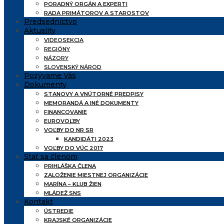
PORADNÝ ORGÁN A EXPERTI
RADA PRIMÁTOROV A STAROSTOV
Predsedníctvo
Aktuality
VIDEOSEKCIA
REGIÓNY
NÁZORY
SLOVENSKÝ NÁROD
Pozývame Vás
Dokumenty
STANOVY A VNÚTORNÉ PREDPISY
MEMORANDÁ A INÉ DOKUMENTY
FINANCOVANIE
EUROVOĽBY
VOĽBY DO NR SR
KANDIDÁTI 2023
VOĽBY DO VÚC 2017
Stať sa členom
PRIHLÁŠKA ČLENA
ZALOŽENIE MIESTNEJ ORGANIZÁCIE
MARÍNA – KLUB ŽIEN
MLÁDEŽ SNS
Kontakt
ÚSTREDIE
KRAJSKÉ ORGANIZÁCIE