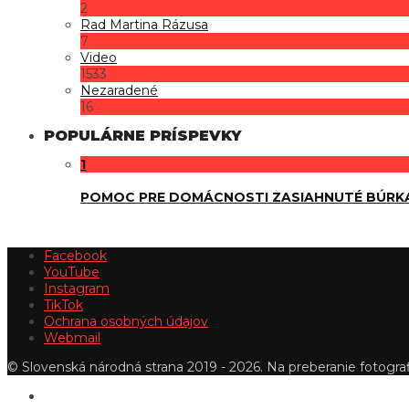
2
Rad Martina Rázusa
7
Video
1533
Nezaradené
16
POPULÁRNE PRÍSPEVKY
1
POMOC PRE DOMÁCNOSTI ZASIAHNUTÉ BÚRK
Facebook
YouTube
Instagram
TikTok
Ochrana osobných údajov
Webmail
© Slovenská národná strana 2019 - 2026. Na preberanie fotografi