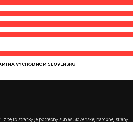
AMI NA VÝCHODNOM SLOVENSKU
í z tejto stránky je potrebný súhlas Slovenskej národnej strany.