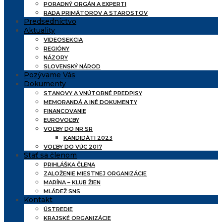
PORADNÝ ORGÁN A EXPERTI
RADA PRIMÁTOROV A STAROSTOV
Predsedníctvo
Aktuality
VIDEOSEKCIA
REGIÓNY
NÁZORY
SLOVENSKÝ NÁROD
Pozývame Vás
Dokumenty
STANOVY A VNÚTORNÉ PREDPISY
MEMORANDÁ A INÉ DOKUMENTY
FINANCOVANIE
EUROVOĽBY
VOĽBY DO NR SR
KANDIDÁTI 2023
VOĽBY DO VÚC 2017
Stať sa členom
PRIHLÁŠKA ČLENA
ZALOŽENIE MIESTNEJ ORGANIZÁCIE
MARÍNA – KLUB ŽIEN
MLÁDEŽ SNS
Kontakt
ÚSTREDIE
KRAJSKÉ ORGANIZÁCIE