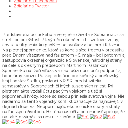
Zdieľať na Facebooku
Zdieľať na Twitter
Predstavitelia politického a verejného života v Sobranciach sa
stretli pri príležitosti 71. výročia ukončenia II. svetovej vojny,
aby si uctili pamiatku padlých bojovníkov a boj proti fašizmu.
Na pietnej spomienke, ktorá sa konala síce trochu v predstihu
pred Dňom víťazstva nad fašizmom – 5. mája – boli prítomní aj
zástupcovia okresnej organizácie Slovenskej národnej strany
na čele s okresným predsedom Martinom Pastirikom.
Spomienku na Deň víťazstva nad fašizmom prišli podporiť aj
honorárny konzul Ruskej federácie pre košický a prešovský
kraj Ladislav Štefko, poslanci NR SR, predstavitelia
samosprávy v Sobranciach či iných susedných miest. Pri
pietnom akte vzdali úctu padlým vojakom a tiež si
pripomenuli hrôzy, ktoré so sebou priniesla svetová vojna. Nie
nadarmo sa tento vojenský konflikt označuje za najničivejší v
dejinách ľudstva. Neopomínajúc ekonomické straty a straty
na ľudských životoch. História nás učí a prítomnosť apeluje, že
na takéto výročia sa nesmie zabúdať.