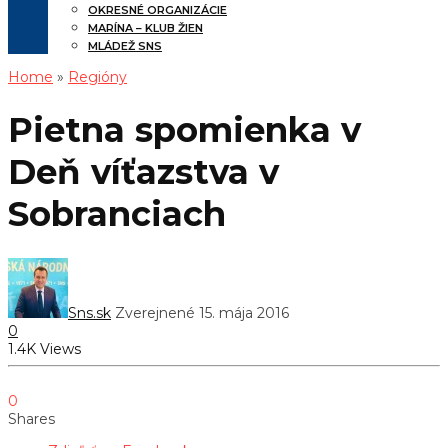
OKRESNÉ ORGANIZÁCIE
MARÍNA – KLUB ŽIEN
MLÁDEŽ SNS
Home
»
Regióny
Pietna spomienka v
Deň víťazstva v
Sobranciach
Sns.sk
Zverejnené 15. mája 2016
0
1.4K Views
0
Shares