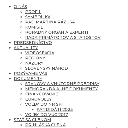
O NÁS
PROFIL
SYMBOLIKA
RAD MARTINA RÁZUSA
KOMISIE
PORADNÝ ORGÁN A EXPERTI
RADA PRIMÁTOROV A STAROSTOV
PREDSEDNÍCTVO
AKTUALITY
VIDEOSEKCIA
REGIÓNY
NÁZORY
SLOVENSKÝ NÁROD
POZÝVAME VÁS
DOKUMENTY
STANOVY A VNÚTORNÉ PREDPISY
MEMORANDÁ A INÉ DOKUMENTY
FINANCOVANIE
EUROVOĽBY
VOĽBY DO NR SR
KANDIDÁTI 2023
VOĽBY DO VÚC 2017
STAŤ SA ČLENOM
PRIHLÁŠKA ČLENA