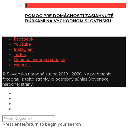
1
POMOC PRE DOMÁCNOSTI ZASIAHNUTÉ
BÚRKAMI NA VÝCHODNOM SLOVENSKU
Facebook
YouTube
Instagram
TikTok
Ochrana osobných údajov
Webmail
© Slovenská národná strana 2019 - 2026. Na preberanie
fotografií z tejto stránky je potrebný súhlas Slovenskej
národnej strany.
Press enter/return to begin your search