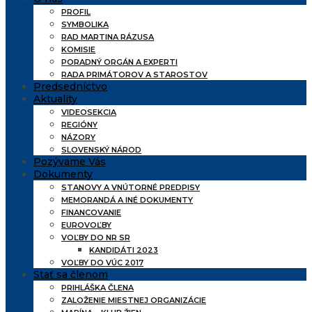
PROFIL
SYMBOLIKA
RAD MARTINA RÁZUSA
KOMISIE
PORADNÝ ORGÁN A EXPERTI
RADA PRIMÁTOROV A STAROSTOV
Predsedníctvo
Aktuality
VIDEOSEKCIA
REGIÓNY
NÁZORY
SLOVENSKÝ NÁROD
Pozývame Vás
Dokumenty
STANOVY A VNÚTORNÉ PREDPISY
MEMORANDÁ A INÉ DOKUMENTY
FINANCOVANIE
EUROVOĽBY
VOĽBY DO NR SR
KANDIDÁTI 2023
VOĽBY DO VÚC 2017
Stať sa členom
PRIHLÁŠKA ČLENA
ZALOŽENIE MIESTNEJ ORGANIZÁCIE