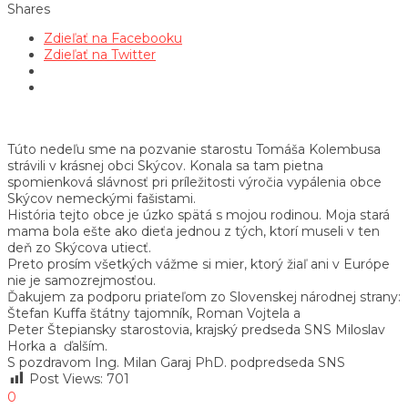
Shares
Zdieľať na Facebooku
Zdieľať na Twitter
Túto nedeľu sme na pozvanie starostu Tomáša Kolembusa
strávili v krásnej obci Skýcov. Konala sa tam pietna
spomienková slávnosť pri príležitosti výročia vypálenia obce
Skýcov nemeckými fašistami.
História tejto obce je úzko spätá s mojou rodinou. Moja stará
mama bola ešte ako dieťa jednou z tých, ktorí museli v ten
deň zo Skýcova utiecť.
Preto prosím všetkých vážme si mier, ktorý žiaľ ani v Európe
nie je samozrejmosťou.
Ďakujem za podporu priateľom zo Slovenskej národnej strany:
Štefan Kuffa štátny tajomník, Roman Vojtela a
Peter Štepiansky starostovia, krajský predseda SNS Miloslav
Horka a ďalším.
S pozdravom Ing. Milan Garaj PhD. podpredseda SNS
Post Views:
701
0