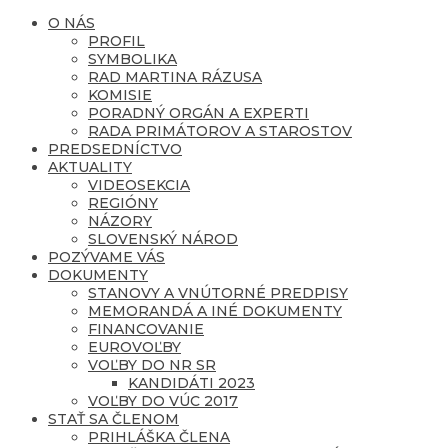
O NÁS
PROFIL
SYMBOLIKA
RAD MARTINA RÁZUSA
KOMISIE
PORADNÝ ORGÁN A EXPERTI
RADA PRIMÁTOROV A STAROSTOV
PREDSEDNÍCTVO
AKTUALITY
VIDEOSEKCIA
REGIÓNY
NÁZORY
SLOVENSKÝ NÁROD
POZÝVAME VÁS
DOKUMENTY
STANOVY A VNÚTORNÉ PREDPISY
MEMORANDÁ A INÉ DOKUMENTY
FINANCOVANIE
EUROVOĽBY
VOĽBY DO NR SR
KANDIDÁTI 2023
VOĽBY DO VÚC 2017
STAŤ SA ČLENOM
PRIHLÁŠKA ČLENA