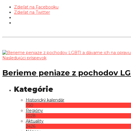
Zdieľať na Facebooku
Zdieľať na Twitter
Nasledujúci príspevok
Berieme peniaze z pochodov LGB
Historický kalendár
750
Regióny
1028
Aktuality
2426