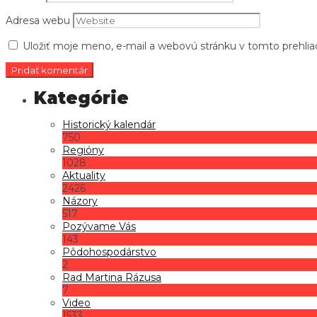
Adresa webu
Uložiť moje meno, e-mail a webovú stránku v tomto prehli
Historický kalendár
750
Regióny
1028
Aktuality
2426
Názory
517
Pozývame Vás
143
Pôdohospodárstvo
2
Rad Martina Rázusa
7
Video
1533