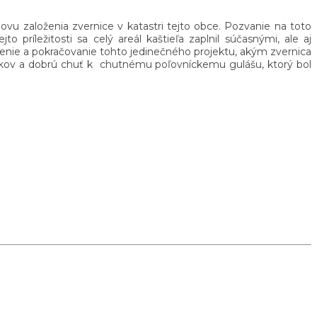
vu založenia zvernice v katastri tejto obce. Pozvanie na toto
 príležitosti sa celý areál kaštieľa zaplnil súčasnými, ale aj
ženie a pokračovanie tohto jedinečného projektu, akým zvernica
 rokov a dobrú chuť k chutnému poľovníckemu gulášu, ktorý bol