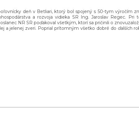
ľovnícky deň v Betliari, ktorý bol spojený s 50-tym výročím zno
hospodárstva a rozvoja vidieka SR Ing. Jaroslav Regec. Pri tejto
poslanec NR SR poďakoval všetkým, ktorí sa pričinili o znovuzalo
elej a jelenej zveri. Poprial prítomným všetko dobré do ďalších