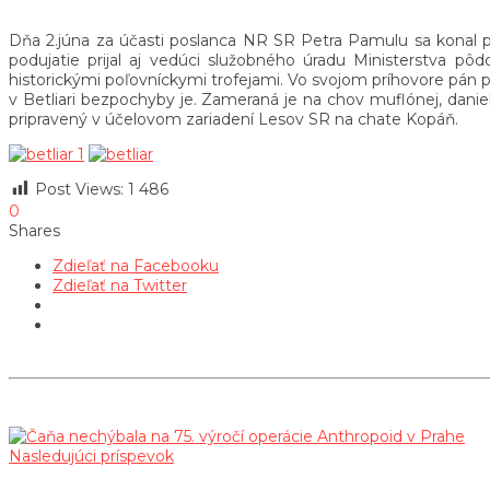
Dňa 2.júna za účasti poslanca NR SR Petra Pamulu sa konal po
podujatie prijal aj vedúci služobného úradu Ministerstva pôdo
historickými poľovníckymi trofejami. Vo svojom príhovore pán 
v Betliari bezpochyby je. Zameraná je na chov muflónej, dani
pripravený v účelovom zariadení Lesov SR na chate Kopáň.
Post Views:
1 486
0
Shares
Zdieľať na Facebooku
Zdieľať na Twitter
Nasledujúci príspevok