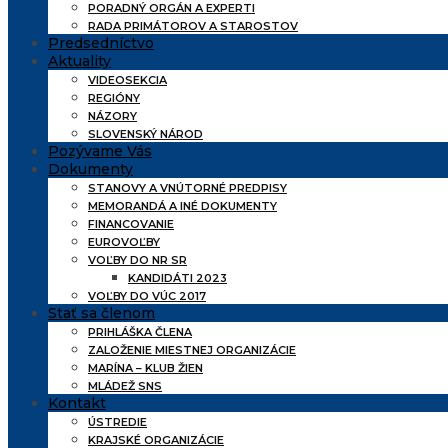
PORADNÝ ORGÁN A EXPERTI
RADA PRIMÁTOROV A STAROSTOV
Predsedníctvo
Aktuality
VIDEOSEKCIA
REGIÓNY
NÁZORY
SLOVENSKÝ NÁROD
Pozývame Vás
Dokumenty
STANOVY A VNÚTORNÉ PREDPISY
MEMORANDÁ A INÉ DOKUMENTY
FINANCOVANIE
EUROVOĽBY
VOĽBY DO NR SR
KANDIDÁTI 2023
VOĽBY DO VÚC 2017
Stať sa členom
PRIHLÁŠKA ČLENA
ZALOŽENIE MIESTNEJ ORGANIZÁCIE
MARÍNA – KLUB ŽIEN
MLÁDEŽ SNS
Kontakt
ÚSTREDIE
KRAJSKÉ ORGANIZÁCIE