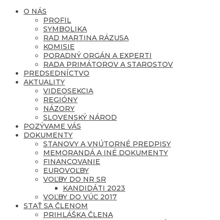
O NÁS
PROFIL
SYMBOLIKA
RAD MARTINA RÁZUSA
KOMISIE
PORADNÝ ORGÁN A EXPERTI
RADA PRIMÁTOROV A STAROSTOV
PREDSEDNÍCTVO
AKTUALITY
VIDEOSEKCIA
REGIÓNY
NÁZORY
SLOVENSKÝ NÁROD
POZÝVAME VÁS
DOKUMENTY
STANOVY A VNÚTORNÉ PREDPISY
MEMORANDÁ A INÉ DOKUMENTY
FINANCOVANIE
EUROVOĽBY
VOĽBY DO NR SR
KANDIDÁTI 2023
VOĽBY DO VÚC 2017
STAŤ SA ČLENOM
PRIHLÁŠKA ČLENA