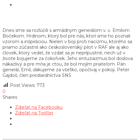
Dnes sme sa rozlúčili s armádnym generálom v. v. Emilom
Bočekom. Hrdinom, ktorý bol pre nás, ktorí sme ho poznali
vzorom a inšpiráciou. Nielen v boji proti nacizmu, ktorého sa
priamo zúčastnil ako československý pilot v RAF ale aj ako
človek, ktorý vedel, že vzdať sa je neprípustné, nech už v
živote bojujeme za čokoľvek. Jeho entuziazmus bol doslova
nákazlivý a pre mňa je cťou, že bol mojím priateľom. Pán
generál, Emil, ďakujeme za všetko, opočívaj v pokoji. Peter
Gajdoš, člen predsedníctva SNS
Post Views:
773
0
Shares
Zdieľať na Facebooku
Zdieľať na Twitter