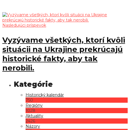
Nasledujúci príspevok
Vyzývame všetkých, ktorí kvôli
situácii na Ukrajine prekrúcajú
historické fakty, aby tak
nerobili.
Historický kalendár
750
Regióny
1028
Aktuality
2426
Názory