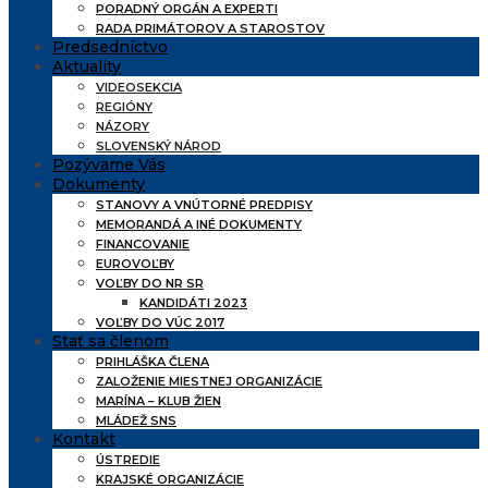
PORADNÝ ORGÁN A EXPERTI
RADA PRIMÁTOROV A STAROSTOV
Predsedníctvo
Aktuality
VIDEOSEKCIA
REGIÓNY
NÁZORY
SLOVENSKÝ NÁROD
Pozývame Vás
Dokumenty
STANOVY A VNÚTORNÉ PREDPISY
MEMORANDÁ A INÉ DOKUMENTY
FINANCOVANIE
EUROVOĽBY
VOĽBY DO NR SR
KANDIDÁTI 2023
VOĽBY DO VÚC 2017
Stať sa členom
PRIHLÁŠKA ČLENA
ZALOŽENIE MIESTNEJ ORGANIZÁCIE
MARÍNA – KLUB ŽIEN
MLÁDEŽ SNS
Kontakt
ÚSTREDIE
KRAJSKÉ ORGANIZÁCIE