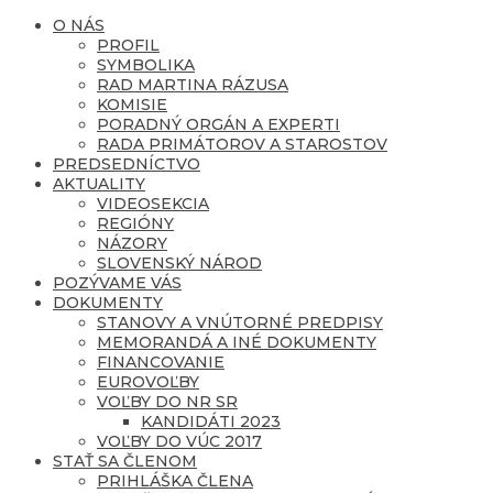
O NÁS
PROFIL
SYMBOLIKA
RAD MARTINA RÁZUSA
KOMISIE
PORADNÝ ORGÁN A EXPERTI
RADA PRIMÁTOROV A STAROSTOV
PREDSEDNÍCTVO
AKTUALITY
VIDEOSEKCIA
REGIÓNY
NÁZORY
SLOVENSKÝ NÁROD
POZÝVAME VÁS
DOKUMENTY
STANOVY A VNÚTORNÉ PREDPISY
MEMORANDÁ A INÉ DOKUMENTY
FINANCOVANIE
EUROVOĽBY
VOĽBY DO NR SR
KANDIDÁTI 2023
VOĽBY DO VÚC 2017
STAŤ SA ČLENOM
PRIHLÁŠKA ČLENA