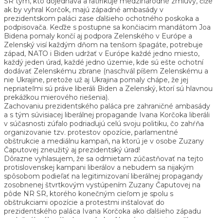
SR tým, kto dojednáva a ratifikuje medzinárodné zmluvy, čiže
ak by vyhral Korčok, majú západné ambasády v
prezidentskom paláci zase ďalšieho ochotného poskoka a
podpisovača. Keďže s postupne sa končiacim mandátom Joa
Bidena pomaly končí aj podpora Zelenského v Európe a
Zelenský visí každým dňom na tenšom špagáte, potrebuje
západ, NATO i Biden udržať v Európe každé jedno miesto,
každý jeden úrad, každé jedno územie, kde sú ešte ochotní
dodávať Zelenskému zbrane (naschvál píšem Zelenskému a
nie Ukrajine, pretože už aj Ukrajina pomaly chápe, že jej
nepriateľmi sú práve liberáli Biden a Zelenský, ktorí sú hlavnou
prekážkou mierového riešenia).
Zachovaniu prezidentského paláca pre zahraničné ambasády
a s tým súvisiacej liberálnej propagande Ivana Korčoka liberáli
v súčasnosti zúfalo podriaďujú celú svoju politiku, čo zahŕňa
organizovanie tzv. protestov opozície, parlamentné
obštrukcie a mediálnu kampaň, na ktorú je v osobe Zuzany
Čaputovej zneužitý aj prezidentský úrad!
Dôrazne vyhlasujem, že sa odmietam zúčastňovať na tejto
protislovenskej kampani liberálov a nebudem sa nijakým
spôsobom podieľať na legitimizovaní liberálnej propagandy
zosobnenej štvrtkovým vystúpením Zuzany Čaputovej na
pôde NR SR, ktorého konečným cieľom je spolu s
obštrukciami opozície a protestmi inštalovať do
prezidentského paláca Ivana Korčoka ako ďalšieho západu