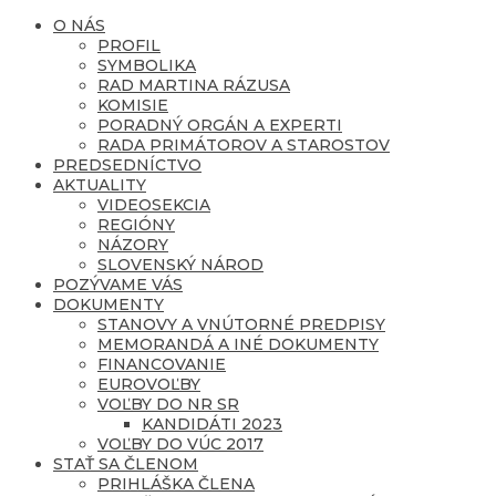
O NÁS
PROFIL
SYMBOLIKA
RAD MARTINA RÁZUSA
KOMISIE
PORADNÝ ORGÁN A EXPERTI
RADA PRIMÁTOROV A STAROSTOV
PREDSEDNÍCTVO
AKTUALITY
VIDEOSEKCIA
REGIÓNY
NÁZORY
SLOVENSKÝ NÁROD
POZÝVAME VÁS
DOKUMENTY
STANOVY A VNÚTORNÉ PREDPISY
MEMORANDÁ A INÉ DOKUMENTY
FINANCOVANIE
EUROVOĽBY
VOĽBY DO NR SR
KANDIDÁTI 2023
VOĽBY DO VÚC 2017
STAŤ SA ČLENOM
PRIHLÁŠKA ČLENA