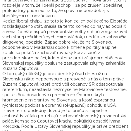
rozdiel je v tom, že liberáli pochopili, že po zrušení špeciálnej
prokuratúry príde rad na to, že spravíme poriadok aj s
liberálnymi mimovládkami.
Keďže liberáli chápu, že toto je koniec ich politického Eldoráda
rozkladajúceho štát, snažia sa tento koniec čo najviac oddialiť
a veria, že ešte aspoň prezidentské voľby stihnú zorganizovať
v ich starej réžii liberálnych mimovládok, médií a zo zahraničia
dirigovanej opozície. Západ dobre vie, že na Slovensku
podobne ako v Maďarsku došlo k zmene politiky a úplne
zúfalo sa pokúša zachovať rovnaký kurz aspoň v
prezidentskom paláci, kde doteraz proti záujmom občanov
Slovenskej republiky poslušne zastupovala záujmy zahraničia
Zuzana Čaputová.
O tom, aký dôležitý je prezidentský úrad dnes už na
Slovensku nikto nepochybuje a presvedčila nás o tom práve
Zuzana Čaputová, ktorá proti vôli občanov SR odsabotovala
referendum, nezastavila nezmyselné Matovičove testovanie,
spolu s ňou dosadeným premiérom Ódorom kryla
hromadenie migrantov na Slovensku a ktorá expresnou
rýchlosťou podpísala obrannú (okupačnú) dohodu s USA.
Práve tento posledný dôvod je to, prečo si západné
ambasády zúfalo potrebujú zachovať slovenský prezidentský
palác, kam sa po Čaputovej krachu pokúšajú dosadiť Ivana
Korčoka. Podľa Ústavy Slovenskej republiky je práve prezident