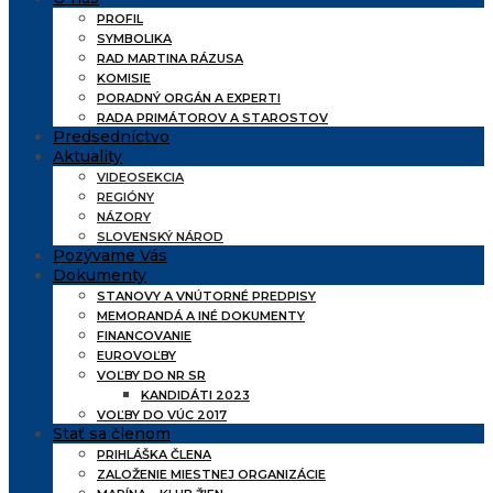
PROFIL
SYMBOLIKA
RAD MARTINA RÁZUSA
KOMISIE
PORADNÝ ORGÁN A EXPERTI
RADA PRIMÁTOROV A STAROSTOV
Predsedníctvo
Aktuality
VIDEOSEKCIA
REGIÓNY
NÁZORY
SLOVENSKÝ NÁROD
Pozývame Vás
Dokumenty
STANOVY A VNÚTORNÉ PREDPISY
MEMORANDÁ A INÉ DOKUMENTY
FINANCOVANIE
EUROVOĽBY
VOĽBY DO NR SR
KANDIDÁTI 2023
VOĽBY DO VÚC 2017
Stať sa členom
PRIHLÁŠKA ČLENA
ZALOŽENIE MIESTNEJ ORGANIZÁCIE