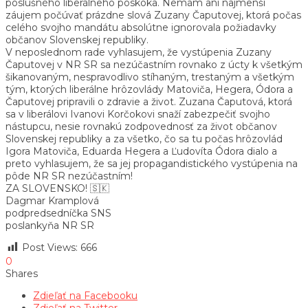
poslušného liberálneho poskoka. Nemám ani najmenší
záujem počúvať prázdne slová Zuzany Čaputovej, ktorá počas
celého svojho mandátu absolútne ignorovala požiadavky
občanov Slovenskej republiky.
V neposlednom rade vyhlasujem, že vystúpenia Zuzany
Čaputovej v NR SR sa nezúčastním rovnako z úcty k všetkým
šikanovaným, nespravodlivo stíhaným, trestaným a všetkým
tým, ktorých liberálne hrôzovlády Matoviča, Hegera, Ódora a
Čaputovej pripravili o zdravie a život. Zuzana Čaputová, ktorá
sa v liberálovi Ivanovi Korčokovi snaží zabezpečiť svojho
nástupcu, nesie rovnakú zodpovednosť za život občanov
Slovenskej republiky a za všetko, čo sa tu počas hrôzovlád
Igora Matoviča, Eduarda Hegera a Ľudovíta Ódora dialo a
preto vyhlasujem, že sa jej propagandistického vystúpenia na
pôde NR SR nezúčastním!
ZA SLOVENSKO! 🇸🇰
Dagmar Kramplová
podpredsedníčka SNS
poslankyňa NR SR
Post Views:
666
0
Shares
Zdieľať na Facebooku
Zdieľať na Twitter