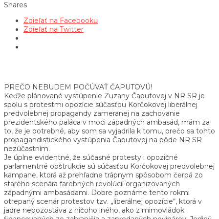
Shares
Zdieľať na Facebooku
Zdieľať na Twitter
PREČO NEBUDEM POČÚVAŤ ČAPUTOVÚ!
Keďže plánované vystúpenie Zuzany Čaputovej v NR SR je
spolu s protestmi opozície súčasťou Korčokovej liberálnej
predvolebnej propagandy zameranej na zachovanie
prezidentského paláca v moci západných ambasád, mám za
to, že je potrebné, aby som sa vyjadrila k tomu, prečo sa tohto
propagandistického vystúpenia Čaputovej na pôde NR SR
nezúčastním.
Je úplne evidentné, že súčasné protesty i opozičné
parlamentné obštrukcie sú súčasťou Korčokovej predvolebnej
kampane, ktorá až prehľadne trápnym spôsobom čerpá zo
starého scenára farebných revolúcií organizovaných
západnými ambasádami. Dobre poznáme tento rokmi
otrepaný scenár protestov tzv. „liberálnej opozície“, ktorá v
jadre nepozostáva z ničoho iného, ako z mimovládok
financovaných zo zahraničia a zapredaných novinárov. Jediný