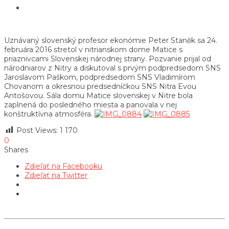
Uznávaný slovenský profesor ekonómie Peter Staněk sa 24.
februára 2016 stretol v nitrianskom dome Matice s
priaznivcami Slovenskej národnej strany. Pozvanie prijal od
národniarov z Nitry a diskutoval s prvým podpredsedom SNS
Jaroslavom Paškom, podpredsedom SNS Vladimírom
Chovanom a okresnou predsedníčkou SNS Nitra Evou
Antošovou. Sála domu Matice slovenskej v Nitre bola
zaplnená do posledného miesta a panovala v nej
konštruktívna atmosféra.
Post Views:
1 170
0
Shares
Zdieľať na Facebooku
Zdieľať na Twitter