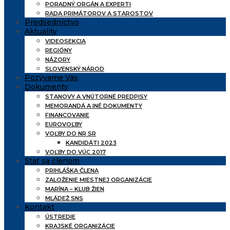
PORADNÝ ORGÁN A EXPERTI
RADA PRIMÁTOROV A STAROSTOV
Predsedníctvo
Aktuality
VIDEOSEKCIA
REGIÓNY
NÁZORY
SLOVENSKÝ NÁROD
Pozývame Vás
Dokumenty
STANOVY A VNÚTORNÉ PREDPISY
MEMORANDÁ A INÉ DOKUMENTY
FINANCOVANIE
EUROVOĽBY
VOĽBY DO NR SR
KANDIDÁTI 2023
VOĽBY DO VÚC 2017
Stať sa členom
PRIHLÁŠKA ČLENA
ZALOŽENIE MIESTNEJ ORGANIZÁCIE
MARÍNA – KLUB ŽIEN
MLÁDEŽ SNS
Kontakt
ÚSTREDIE
KRAJSKÉ ORGANIZÁCIE