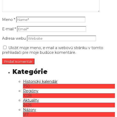
Meno
*
E-mail
*
Adresa webu
Uložiť moje meno, e-mail a webovú stránku v tomto
prehliadači pre moje budúce komentáre.
Historický kalendár
750
Regióny
1028
Aktuality
2426
Názory
517