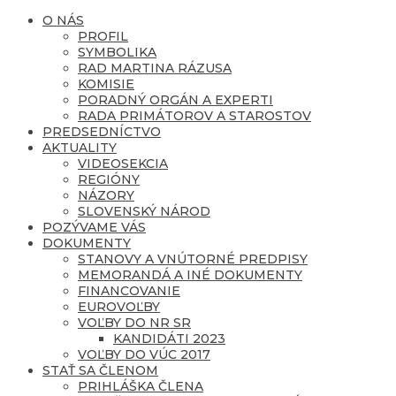
O NÁS
PROFIL
SYMBOLIKA
RAD MARTINA RÁZUSA
KOMISIE
PORADNÝ ORGÁN A EXPERTI
RADA PRIMÁTOROV A STAROSTOV
PREDSEDNÍCTVO
AKTUALITY
VIDEOSEKCIA
REGIÓNY
NÁZORY
SLOVENSKÝ NÁROD
POZÝVAME VÁS
DOKUMENTY
STANOVY A VNÚTORNÉ PREDPISY
MEMORANDÁ A INÉ DOKUMENTY
FINANCOVANIE
EUROVOĽBY
VOĽBY DO NR SR
KANDIDÁTI 2023
VOĽBY DO VÚC 2017
STAŤ SA ČLENOM
PRIHLÁŠKA ČLENA