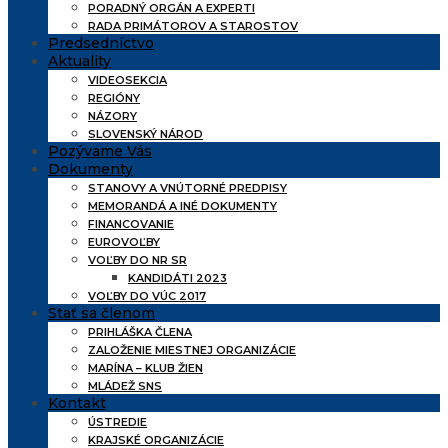
PORADNÝ ORGÁN A EXPERTI
RADA PRIMÁTOROV A STAROSTOV
Predsedníctvo
Aktuality
VIDEOSEKCIA
REGIÓNY
NÁZORY
SLOVENSKÝ NÁROD
Pozývame Vás
Dokumenty
STANOVY A VNÚTORNÉ PREDPISY
MEMORANDÁ A INÉ DOKUMENTY
FINANCOVANIE
EUROVOĽBY
VOĽBY DO NR SR
KANDIDÁTI 2023
VOĽBY DO VÚC 2017
Stať sa členom
PRIHLÁŠKA ČLENA
ZALOŽENIE MIESTNEJ ORGANIZÁCIE
MARÍNA – KLUB ŽIEN
MLÁDEŽ SNS
Kontakt
ÚSTREDIE
KRAJSKÉ ORGANIZÁCIE