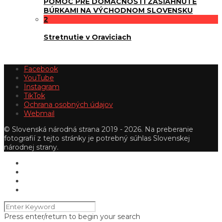
POMOC PRE DOMÁCNOSTI ZASIAHNUTÉ
BÚRKAMI NA VÝCHODNOM SLOVENSKU
2
Stretnutie v Oraviciach
Facebook
YouTube
Instagram
TikTok
Ochrana osobných údajov
Webmail
© Slovenská národná strana 2019 - 2026. Na preberanie
fotografií z tejto stránky je potrebný súhlas Slovenskej
národnej strany.
Press enter/return to begin your search