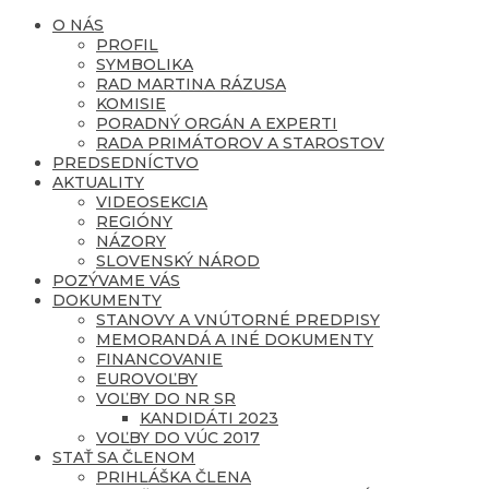
O NÁS
PROFIL
SYMBOLIKA
RAD MARTINA RÁZUSA
KOMISIE
PORADNÝ ORGÁN A EXPERTI
RADA PRIMÁTOROV A STAROSTOV
PREDSEDNÍCTVO
AKTUALITY
VIDEOSEKCIA
REGIÓNY
NÁZORY
SLOVENSKÝ NÁROD
POZÝVAME VÁS
DOKUMENTY
STANOVY A VNÚTORNÉ PREDPISY
MEMORANDÁ A INÉ DOKUMENTY
FINANCOVANIE
EUROVOĽBY
VOĽBY DO NR SR
KANDIDÁTI 2023
VOĽBY DO VÚC 2017
STAŤ SA ČLENOM
PRIHLÁŠKA ČLENA