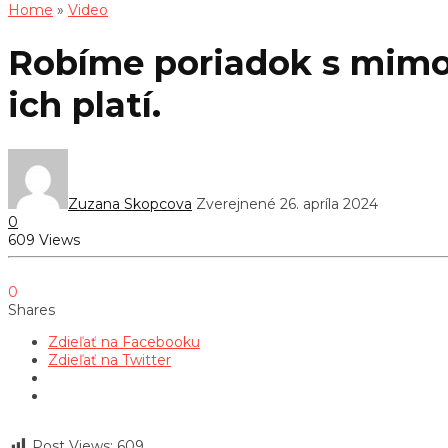
Home
»
Video
Robíme poriadok s mimov
ich platí.
Zuzana Skopcova
Zverejnené 26. apríla 2024
0
609 Views
0
Shares
Zdieľať na Facebooku
Zdieľať na Twitter
Post Views:
609