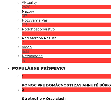
Aktuality
2426
Názory
517
Pozývame Vás
143
Pôdohospodárstvo
2
Rad Martina Rázusa
7
Video
1533
Nezaradené
16
POPULÁRNE PRÍSPEVKY
1
POMOC PRE DOMÁCNOSTI ZASIAHNUTÉ BÚRK
2
Stretnutie v Oraviciach