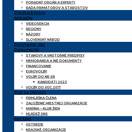
PORADNÝ ORGÁN A EXPERTI
RADA PRIMÁTOROV A STAROSTOV
Predsedníctvo
Aktuality
VIDEOSEKCIA
REGIÓNY
NÁZORY
SLOVENSKÝ NÁROD
Pozývame Vás
Dokumenty
STANOVY A VNÚTORNÉ PREDPISY
MEMORANDÁ A INÉ DOKUMENTY
FINANCOVANIE
EUROVOĽBY
VOĽBY DO NR SR
KANDIDÁTI 2023
VOĽBY DO VÚC 2017
Stať sa členom
PRIHLÁŠKA ČLENA
ZALOŽENIE MIESTNEJ ORGANIZÁCIE
MARÍNA – KLUB ŽIEN
MLÁDEŽ SNS
Kontakt
ÚSTREDIE
KRAJSKÉ ORGANIZÁCIE