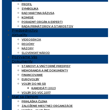
PROFIL
SYMBOLIKA
RAD MARTINA RÁZUSA
KOMISIE
PORADNÝ ORGÁN A EXPERTI
RADA PRIMÁTOROV A STAROSTOV
Predsedníctvo
Aktuality
VIDEOSEKCIA
REGIÓNY
NÁZORY
SLOVENSKÝ NÁROD
Pozývame Vás
Dokumenty
STANOVY A VNÚTORNÉ PREDPISY
MEMORANDÁ A INÉ DOKUMENTY
FINANCOVANIE
EUROVOĽBY
VOĽBY DO NR SR
KANDIDÁTI 2023
VOĽBY DO VÚC 2017
Stať sa členom
PRIHLÁŠKA ČLENA
ZALOŽENIE MIESTNEJ ORGANIZÁCIE