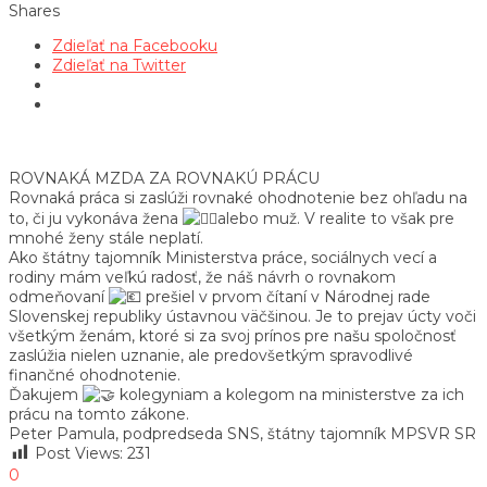
Shares
Zdieľať na Facebooku
Zdieľať na Twitter
ROVNAKÁ MZDA ZA ROVNAKÚ PRÁCU
Rovnaká práca si zaslúži rovnaké ohodnotenie bez ohľadu na
to, či ju vykonáva žena
alebo muž. V realite to však pre
mnohé ženy stále neplatí.
Ako štátny tajomník Ministerstva práce, sociálnych vecí a
rodiny mám veľkú radosť, že náš návrh o rovnakom
odmeňovaní
prešiel v prvom čítaní v Národnej rade
Slovenskej republiky ústavnou väčšinou. Je to prejav úcty voči
všetkým ženám, ktoré si za svoj prínos pre našu spoločnosť
zaslúžia nielen uznanie, ale predovšetkým spravodlivé
finančné ohodnotenie.
Ďakujem
kolegyniam a kolegom na ministerstve za ich
prácu na tomto zákone.
Peter Pamula, podpredseda SNS, štátny tajomník MPSVR SR
Post Views:
231
0