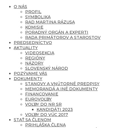
O NÁS
PROFIL
SYMBOLIKA
RAD MARTINA RÁZUSA
KOMISIE
PORADNÝ ORGÁN A EXPERTI
RADA PRIMÁTOROV A STAROSTOV
PREDSEDNÍCTVO
AKTUALITY
VIDEOSEKCIA
REGIÓNY
NÁZORY
SLOVENSKÝ NÁROD
POZÝVAME VÁS
DOKUMENTY
STANOVY A VNÚTORNÉ PREDPISY
MEMORANDÁ A INÉ DOKUMENTY
FINANCOVANIE
EUROVOĽBY
VOĽBY DO NR SR
KANDIDÁTI 2023
VOĽBY DO VÚC 2017
STAŤ SA ČLENOM
PRIHLÁŠKA ČLENA