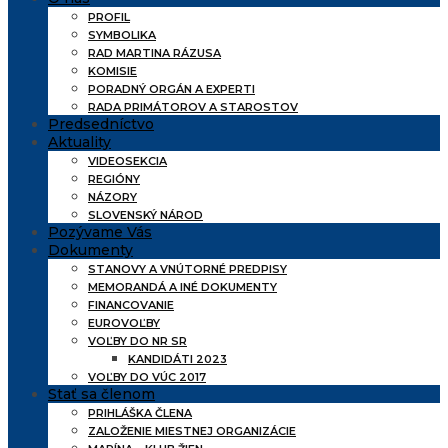
PROFIL
SYMBOLIKA
RAD MARTINA RÁZUSA
KOMISIE
PORADNÝ ORGÁN A EXPERTI
RADA PRIMÁTOROV A STAROSTOV
Predsedníctvo
Aktuality
VIDEOSEKCIA
REGIÓNY
NÁZORY
SLOVENSKÝ NÁROD
Pozývame Vás
Dokumenty
STANOVY A VNÚTORNÉ PREDPISY
MEMORANDÁ A INÉ DOKUMENTY
FINANCOVANIE
EUROVOĽBY
VOĽBY DO NR SR
KANDIDÁTI 2023
VOĽBY DO VÚC 2017
Stať sa členom
PRIHLÁŠKA ČLENA
ZALOŽENIE MIESTNEJ ORGANIZÁCIE