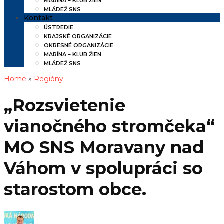
MARÍNA – KLUB ŽIEN
MLÁDEŽ SNS
Kontakt
ÚSTREDIE
KRAJSKÉ ORGANIZÁCIE
OKRESNÉ ORGANIZÁCIE
MARÍNA – KLUB ŽIEN
MLÁDEŽ SNS
Home
»
Regióny
„Rozsvietenie
vianočného stromčeka“
MO SNS Moravany nad
Váhom v spolupráci so
starostom obce.