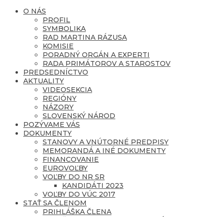
O NÁS
PROFIL
SYMBOLIKA
RAD MARTINA RÁZUSA
KOMISIE
PORADNÝ ORGÁN A EXPERTI
RADA PRIMÁTOROV A STAROSTOV
PREDSEDNÍCTVO
AKTUALITY
VIDEOSEKCIA
REGIÓNY
NÁZORY
SLOVENSKÝ NÁROD
POZÝVAME VÁS
DOKUMENTY
STANOVY A VNÚTORNÉ PREDPISY
MEMORANDÁ A INÉ DOKUMENTY
FINANCOVANIE
EUROVOĽBY
VOĽBY DO NR SR
KANDIDÁTI 2023
VOĽBY DO VÚC 2017
STAŤ SA ČLENOM
PRIHLÁŠKA ČLENA