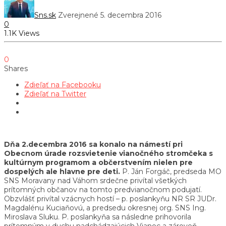
Sns.sk
Zverejnené 5. decembra 2016
0
1.1K Views
0
Shares
Zdieľať na Facebooku
Zdieľať na Twitter
Dňa 2.decembra 2016 sa konalo na námestí pri
Obecnom úrade rozsvietenie vianočného stromčeka s
kultúrnym programom a občerstvením nielen pre
dospelých ale hlavne pre deti.
P. Ján Forgáč, predseda MO
SNS Moravany nad Váhom srdečne privítal všetkých
prítomných občanov na tomto predvianočnom podujatí.
Obzvlášť privítal vzácnych hostí – p. poslankyňu NR SR JUDr.
Magdalénu Kuciaňovú, a predsedu okresnej org. SNS Ing.
Miroslava Sluku. P. poslankyňa sa následne prihovorila
prítomným v duchu nadchádzajúcich Vianoc a zároveň