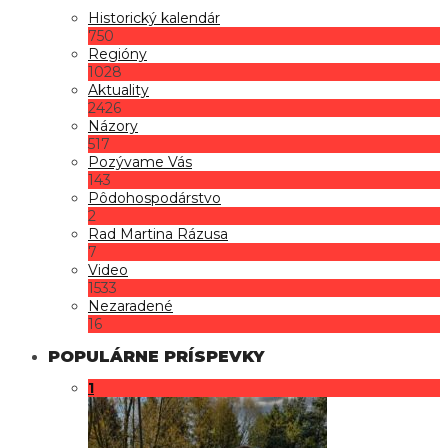
Historický kalendár
750
Regióny
1028
Aktuality
2426
Názory
517
Pozývame Vás
143
Pôdohospodárstvo
2
Rad Martina Rázusa
7
Video
1533
Nezaradené
16
POPULÁRNE PRÍSPEVKY
1