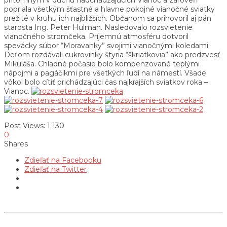
popriala všetkým šťastné a hlavne pokojné vianočné sviatky
prežité v kruhu ich najbližších. Občanom sa prihovoril aj pán
starosta Ing. Peter Hulman. Nasledovalo rozsvietenie
vianočného stromčeka. Príjemnú atmosféru dotvoril
spevácky súbor “Moravanky” svojimi vianočnými koledami.
Deťom rozdávali cukrovinky štyria “škriatkovia” ako predzvesť
Mikuláša. Chladné počasie bolo kompenzované teplými
nápojmi a pagáčikmi pre všetkých ľudí na námestí. Všade
vôkol bolo cítiť prichádzajúci čas najkrajších sviatkov roka –
Vianoc.
Post Views:
1 130
0
Shares
Zdieľať na Facebooku
Zdieľať na Twitter