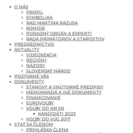
O NÁS
PROFIL
SYMBOLIKA
RAD MARTINA RÁZUSA
KOMISIE
PORADNÝ ORGÁN A EXPERTI
RADA PRIMÁTOROV A STAROSTOV
PREDSEDNÍCTVO
AKTUALITY
VIDEOSEKCIA
REGIÓNY
NÁZORY
SLOVENSKÝ NÁROD
POZÝVAME VÁS
DOKUMENTY
STANOVY A VNÚTORNÉ PREDPISY
MEMORANDÁ A INÉ DOKUMENTY
FINANCOVANIE
EUROVOĽBY
VOĽBY DO NR SR
KANDIDÁTI 2023
VOĽBY DO VÚC 2017
STAŤ SA ČLENOM
PRIHLÁŠKA ČLENA