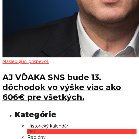
Nasledujúci príspevok
AJ VĎAKA SNS bude 13.
dôchodok vo výške viac ako
606€ pre všetkých.
Historický kalendár
750
Regióny