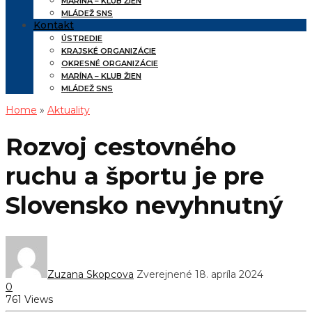
MARÍNA – KLUB ŽIEN
MLÁDEŽ SNS
Kontakt
ÚSTREDIE
KRAJSKÉ ORGANIZÁCIE
OKRESNÉ ORGANIZÁCIE
MARÍNA – KLUB ŽIEN
MLÁDEŽ SNS
Home
»
Aktuality
Rozvoj cestovného
ruchu a športu je pre
Slovensko nevyhnutný
Zuzana Skopcova
Zverejnené 18. apríla 2024
0
761 Views