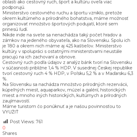
oblasti ako cestovný ruch, šport a kultúru oveľa viac
podporujú.
Ministerstvo cestovného ruchu a športu vzniklo, pretože
okrem kultúrneho a prírodného bohatstva, máme možnosť
organizovať množstvo športových podujatí, ktoré sem
prinesú ľudí.
Nikde inde na svete sa nenachádza taký počet hradov a
zámkov na jedeného obyvateľa, ako na Slovensku. Spolu ich
je 180 a okrem nich máme aj 425 kaštieľov. Ministerstvo
kultúry v spolupráci s ostatnými ministerstvami neustále
pracujú na ich zachovaní a obnove.
Cestovný ruch podľa údajov z analýz bánk tvorí na Slovensku
v súčasnosti približne 1,4 % HDP. V susednej Českej republike
tvorí cestovný ruch 4 % HDP, v Poľsku 5,2 % a v Maďarsku 6,3
%.
Na Slovensku sa nachádza množstvo prírodných rezervácii,
kúpeľných miest, aquaparkov, múzeí a galérií, historických
miest a mnoho iných historických, kultúrnych a prírodných
zaujímavostí.
Máme turistom čo ponúknuť a je našou povinnosťou to
VYUŽIŤ
Post Views:
761
0
Shares