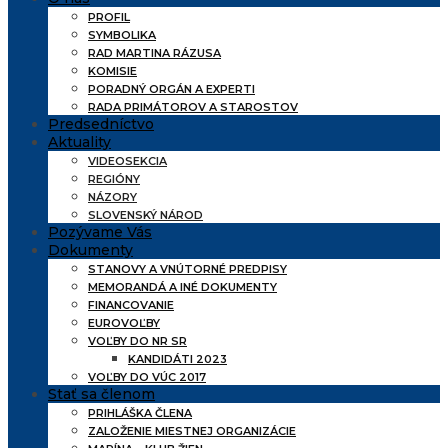
PROFIL
SYMBOLIKA
RAD MARTINA RÁZUSA
KOMISIE
PORADNÝ ORGÁN A EXPERTI
RADA PRIMÁTOROV A STAROSTOV
Predsedníctvo
Aktuality
VIDEOSEKCIA
REGIÓNY
NÁZORY
SLOVENSKÝ NÁROD
Pozývame Vás
Dokumenty
STANOVY A VNÚTORNÉ PREDPISY
MEMORANDÁ A INÉ DOKUMENTY
FINANCOVANIE
EUROVOĽBY
VOĽBY DO NR SR
KANDIDÁTI 2023
VOĽBY DO VÚC 2017
Stať sa členom
PRIHLÁŠKA ČLENA
ZALOŽENIE MIESTNEJ ORGANIZÁCIE