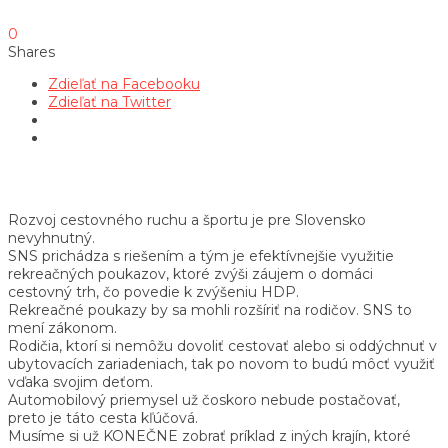
0
Shares
Zdieľať na Facebooku
Zdieľať na Twitter
Rozvoj cestovného ruchu a športu je pre Slovensko
nevyhnutný.
SNS prichádza s riešením a tým je efektívnejšie využitie
rekreačných poukazov, ktoré zvýši záujem o domáci
cestovný trh, čo povedie k zvýšeniu HDP.
Rekreačné poukazy by sa mohli rozšíriť na rodičov. SNS to
mení zákonom.
Rodičia, ktorí si nemôžu dovoliť cestovať alebo si oddýchnuť v
ubytovacích zariadeniach, tak po novom to budú môcť využiť
vďaka svojim deťom.
Automobilový priemysel už čoskoro nebude postačovať,
preto je táto cesta kľúčová.
Musíme si už KONEČNE zobrať príklad z iných krajín, ktoré