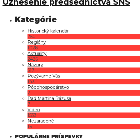
Uznesenie predsedníctva SNS
Historický kalendár
750
Regióny
1028
Aktuality
2426
Názory
517
Pozývame Vás
143
Pôdohospodárstvo
2
Rad Martina Rázusa
7
Video
1533
Nezaradené
16
POPULÁRNE PRÍSPEVKY