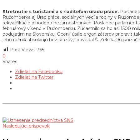
Stretnutie s turistami a s riaditeľom úradu práce.
Poslanec 
Ružomberka aj Úrad práce, sociálnych vecí a rodiny v Ružomber
rekvalifikácie dlhodobo nezamestnaných. Poslanec parlamentu sa
februárový víkend v Ružomberku. Zúčastnilo sa ho asi 1500 milovn
podujatím na Slovensku. Ocenil úsilie organizátorov pripraviť ta
jeho ročník absolvujú bez úrazov,“ povedal Š. Zelník. Organiza
Post Views:
765
0
Shares
Zdieľať na Facebooku
Zdieľať na Twitter
Nasledujúci príspevok