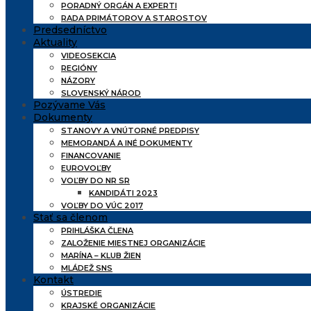
PORADNÝ ORGÁN A EXPERTI
RADA PRIMÁTOROV A STAROSTOV
Predsedníctvo
Aktuality
VIDEOSEKCIA
REGIÓNY
NÁZORY
SLOVENSKÝ NÁROD
Pozývame Vás
Dokumenty
STANOVY A VNÚTORNÉ PREDPISY
MEMORANDÁ A INÉ DOKUMENTY
FINANCOVANIE
EUROVOĽBY
VOĽBY DO NR SR
KANDIDÁTI 2023
VOĽBY DO VÚC 2017
Stať sa členom
PRIHLÁŠKA ČLENA
ZALOŽENIE MIESTNEJ ORGANIZÁCIE
MARÍNA – KLUB ŽIEN
MLÁDEŽ SNS
Kontakt
ÚSTREDIE
KRAJSKÉ ORGANIZÁCIE