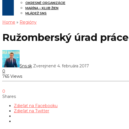
OKRESNÉ ORGANIZÁCIE
MARÍNA – KLUB ŽIEN
MLÁDEŽ SNS
Home
»
Regióny
Ružomberský úrad práce n
Sns.sk
Zverejnené 4. februára 2017
0
765 Views
0
Shares
Zdieľať na Facebooku
Zdieľať na Twitter