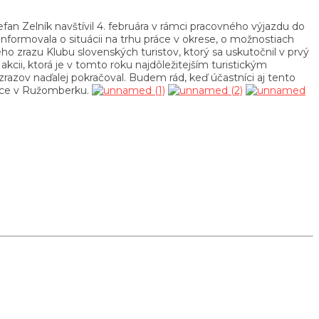
n Zelník navštívil 4. februára v rámci pracovného výjazdu do
formovala o situácii na trhu práce v okrese, o možnostiach
o zrazu Klubu slovenských turistov, ktorý sa uskutočnil v prvý
kcii, ktorá je v tomto roku najdôležitejším turistickým
 zrazov naďalej pokračoval. Budem rád, keď účastníci aj tento
práce v Ružomberku.