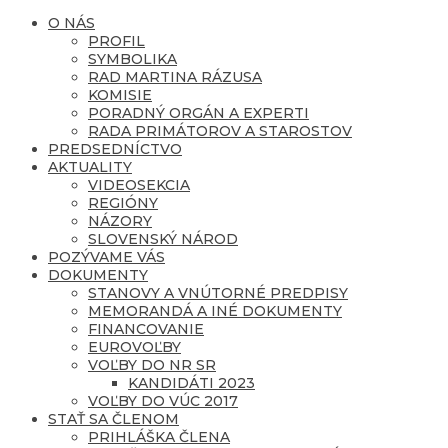
O NÁS
PROFIL
SYMBOLIKA
RAD MARTINA RÁZUSA
KOMISIE
PORADNÝ ORGÁN A EXPERTI
RADA PRIMÁTOROV A STAROSTOV
PREDSEDNÍCTVO
AKTUALITY
VIDEOSEKCIA
REGIÓNY
NÁZORY
SLOVENSKÝ NÁROD
POZÝVAME VÁS
DOKUMENTY
STANOVY A VNÚTORNÉ PREDPISY
MEMORANDÁ A INÉ DOKUMENTY
FINANCOVANIE
EUROVOĽBY
VOĽBY DO NR SR
KANDIDÁTI 2023
VOĽBY DO VÚC 2017
STAŤ SA ČLENOM
PRIHLÁŠKA ČLENA