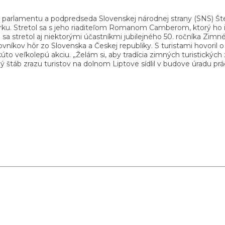
parlamentu a podpredseda Slovenskej národnej strany (SNS) Štefa
ku. Stretol sa s jeho riaditeľom Romanom Camberom, ktorý ho in
 stretol aj niektorými účastníkmi jubilejného 50. ročníka Zimnéh
íkov hôr zo Slovenska a Českej republiky. S turistami hovoril o a
kúto veľkolepú akciu. „Želám si, aby tradícia zimných turistických
čný štáb zrazu turistov na dolnom Liptove sídlil v budove úradu 