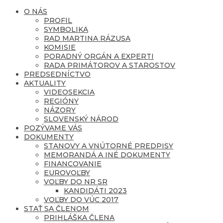
O NÁS
PROFIL
SYMBOLIKA
RAD MARTINA RÁZUSA
KOMISIE
PORADNÝ ORGÁN A EXPERTI
RADA PRIMÁTOROV A STAROSTOV
PREDSEDNÍCTVO
AKTUALITY
VIDEOSEKCIA
REGIÓNY
NÁZORY
SLOVENSKÝ NÁROD
POZÝVAME VÁS
DOKUMENTY
STANOVY A VNÚTORNÉ PREDPISY
MEMORANDÁ A INÉ DOKUMENTY
FINANCOVANIE
EUROVOĽBY
VOĽBY DO NR SR
KANDIDÁTI 2023
VOĽBY DO VÚC 2017
STAŤ SA ČLENOM
PRIHLÁŠKA ČLENA