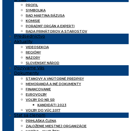
PROFIL
SYMBOLIKA
RAD MARTINA RÁZUSA
KOMISIE
PORADNÝ ORGÁN A EXPERTI
RADA PRIMÁTOROV A STAROSTOV
Predsedníctvo
Aktuality
VIDEOSEKCIA
REGIÓNY
NÁZORY
SLOVENSKÝ NÁROD
Pozývame Vás
Dokumenty
STANOVY A VNÚTORNÉ PREDPISY
MEMORANDÁ A INÉ DOKUMENTY
FINANCOVANIE
EUROVOĽBY
VOĽBY DO NR SR
KANDIDÁTI 2023
VOĽBY DO VÚC 2017
Stať sa členom
PRIHLÁŠKA ČLENA
ZALOŽENIE MIESTNEJ ORGANIZÁCIE