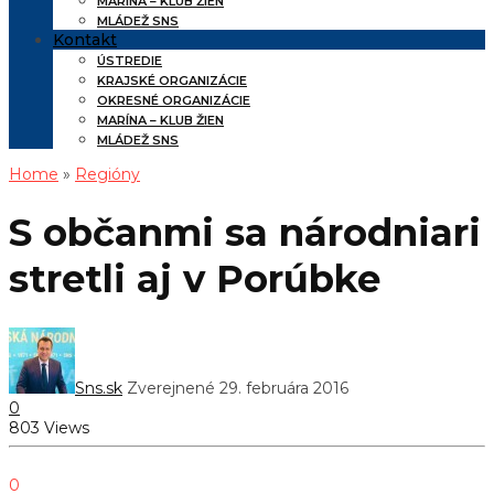
MARÍNA – KLUB ŽIEN
MLÁDEŽ SNS
Kontakt
ÚSTREDIE
KRAJSKÉ ORGANIZÁCIE
OKRESNÉ ORGANIZÁCIE
MARÍNA – KLUB ŽIEN
MLÁDEŽ SNS
Home
»
Regióny
S občanmi sa národniari
stretli aj v Porúbke
Sns.sk
Zverejnené 29. februára 2016
0
803 Views
0