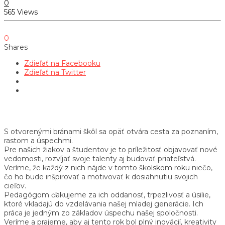
0
565 Views
0
Shares
Zdieľať na Facebooku
Zdieľať na Twitter
S otvorenými bránami škôl sa opäť otvára cesta za poznaním,
rastom a úspechmi.
Pre našich žiakov a študentov je to príležitosť objavovať nové
vedomosti, rozvíjať svoje talenty aj budovať priateľstvá.
Veríme, že každý z nich nájde v tomto školskom roku niečo,
čo ho bude inšpirovať a motivovať k dosiahnutiu svojich
cieľov.
Pedagógom ďakujeme za ich oddanosť, trpezlivosť a úsilie,
ktoré vkladajú do vzdelávania našej mladej generácie. Ich
práca je jedným zo základov úspechu našej spoločnosti.
Veríme a prajeme, aby aj tento rok bol plný inovácií, kreativity