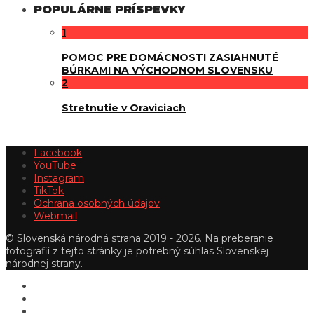
POPULÁRNE PRÍSPEVKY
1
POMOC PRE DOMÁCNOSTI ZASIAHNUTÉ
BÚRKAMI NA VÝCHODNOM SLOVENSKU
2
Stretnutie v Oraviciach
Facebook
YouTube
Instagram
TikTok
Ochrana osobných údajov
Webmail
© Slovenská národná strana 2019 - 2026. Na preberanie
fotografií z tejto stránky je potrebný súhlas Slovenskej
národnej strany.