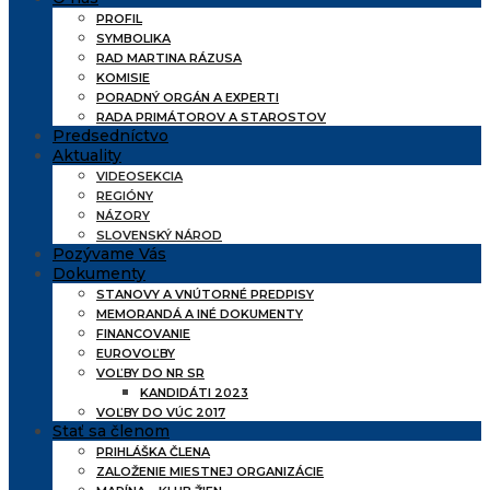
PROFIL
SYMBOLIKA
RAD MARTINA RÁZUSA
KOMISIE
PORADNÝ ORGÁN A EXPERTI
RADA PRIMÁTOROV A STAROSTOV
Predsedníctvo
Aktuality
VIDEOSEKCIA
REGIÓNY
NÁZORY
SLOVENSKÝ NÁROD
Pozývame Vás
Dokumenty
STANOVY A VNÚTORNÉ PREDPISY
MEMORANDÁ A INÉ DOKUMENTY
FINANCOVANIE
EUROVOĽBY
VOĽBY DO NR SR
KANDIDÁTI 2023
VOĽBY DO VÚC 2017
Stať sa členom
PRIHLÁŠKA ČLENA
ZALOŽENIE MIESTNEJ ORGANIZÁCIE