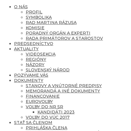
O NÁS
PROFIL
SYMBOLIKA
RAD MARTINA RÁZUSA
KOMISIE
PORADNÝ ORGÁN A EXPERTI
RADA PRIMÁTOROV A STAROSTOV
PREDSEDNÍCTVO
AKTUALITY
VIDEOSEKCIA
REGIÓNY
NÁZORY
SLOVENSKÝ NÁROD
POZÝVAME VÁS
DOKUMENTY
STANOVY A VNÚTORNÉ PREDPISY
MEMORANDÁ A INÉ DOKUMENTY
FINANCOVANIE
EUROVOĽBY
VOĽBY DO NR SR
KANDIDÁTI 2023
VOĽBY DO VÚC 2017
STAŤ SA ČLENOM
PRIHLÁŠKA ČLENA