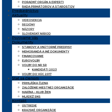
PORADNÝ ORGÁN A EXPERTI
RADA PRIMÁTOROV A STAROSTOV
Predsedníctvo
Aktuality
VIDEOSEKCIA
REGIÓNY
NÁZORY
SLOVENSKÝ NÁROD
Pozývame Vás
Dokumenty
STANOVY A VNÚTORNÉ PREDPISY
MEMORANDÁ A INÉ DOKUMENTY
FINANCOVANIE
EUROVOĽBY
VOĽBY DO NR SR
KANDIDÁTI 2023
VOĽBY DO VÚC 2017
Stať sa členom
PRIHLÁŠKA ČLENA
ZALOŽENIE MIESTNEJ ORGANIZÁCIE
MARÍNA – KLUB ŽIEN
MLÁDEŽ SNS
Kontakt
ÚSTREDIE
KRAJSKÉ ORGANIZÁCIE