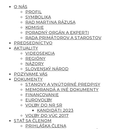
O NÁS
PROFIL
SYMBOLIKA
RAD MARTINA RÁZUSA
KOMISIE
PORADNÝ ORGÁN A EXPERTI
RADA PRIMÁTOROV A STAROSTOV
PREDSEDNÍCTVO
AKTUALITY
VIDEOSEKCIA
REGIÓNY
NÁZORY
SLOVENSKÝ NÁROD
POZÝVAME VÁS
DOKUMENTY
STANOVY A VNÚTORNÉ PREDPISY
MEMORANDÁ A INÉ DOKUMENTY
FINANCOVANIE
EUROVOĽBY
VOĽBY DO NR SR
KANDIDÁTI 2023
VOĽBY DO VÚC 2017
STAŤ SA ČLENOM
PRIHLÁŠKA ČLENA