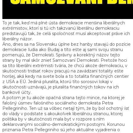
To je tak, keď má plné ústa demokracie menšina liberálnych
extrémistov, ktorí si tú ich takzvanú liberálnu demokraciu
predstavujú tak, že celá spoločnosť musí akceptovať práve ich
liberálny názor.
Áno, dnes sa na Slovensku úplne bez hanby stavajú do pozície
demokracie ľudia ako Budaj a títo ešte aj sami svoju stranu
pomenujú, že Demokrati. Správny a korektný názov tejto
strany by mal skôr znieť Samozvaní Demokrati. Pretože hoci
sa títo liberálni extrémisti tvária, že chcú akože demokraciu, v
skutočnosti tridsať rokov pracujú na zavádzaní totality ešte
horšej, aká kedy na svete bola a to totalita finančných centier
z USA a EÚ. Jediná pluralita, ktorú títo sorosovi lokaji v
skutočnosti uznávajú, je pluralita finančných tokov na ich
bankové účty.
A potom je tu akože opačná strana tejto mince, na ktorej je
falošný úsmev falošného sociálneho demokrata Petra
Pellegriniho. Ten už sa vôbec netají tým, že by bol ochotný ísť
do vlády v podstate s akoukoľvek liberálnou stranou, ktorej
politika by v skutočnosti mala byť v rozpore s ním
deklarovanými sociálno-demokratickými postojmi. Korunou
priznania Petra Pellegriniho sú jeho aktuálne vyjadrenia o