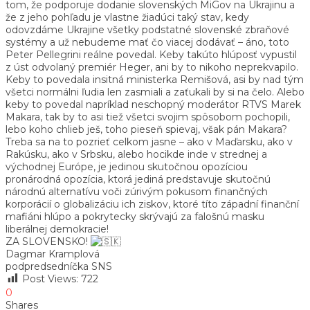
tom, že podporuje dodanie slovenských MiGov na Ukrajinu a
že z jeho pohľadu je vlastne žiadúci taký stav, kedy
odovzdáme Ukrajine všetky podstatné slovenské zbraňové
systémy a už nebudeme mať čo viacej dodávať – áno, toto
Peter Pellegrini reálne povedal. Keby takúto hlúposť vypustil
z úst odvolaný premiér Heger, ani by to nikoho neprekvapilo.
Keby to povedala insitná ministerka Remišová, asi by nad tým
všetci normálni ľudia len zasmiali a zaťukali by si na čelo. Alebo
keby to povedal napríklad neschopný moderátor RTVS Marek
Makara, tak by to asi tiež všetci svojim spôsobom pochopili,
lebo koho chlieb ješ, toho pieseň spievaj, však pán Makara?
Treba sa na to pozrieť celkom jasne – ako v Maďarsku, ako v
Rakúsku, ako v Srbsku, alebo hocikde inde v strednej a
východnej Európe, je jedinou skutočnou opozíciou
pronárodná opozícia, ktorá jediná predstavuje skutočnú
národnú alternatívu voči zúrivým pokusom finančných
korporácií o globalizáciu ich ziskov, ktoré títo západní finanční
mafiáni hlúpo a pokrytecky skrývajú za falošnú masku
liberálnej demokracie!
ZA SLOVENSKO!
Dagmar Kramplová
podpredsedníčka SNS
Post Views:
722
0
Shares