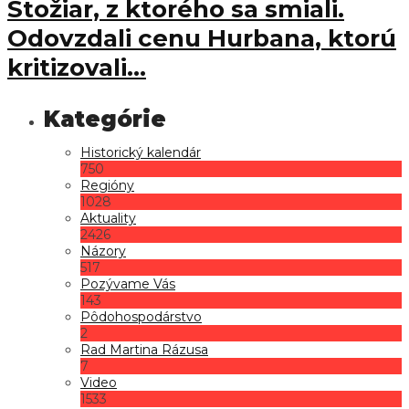
Stožiar, z ktorého sa smiali.
Odovzdali cenu Hurbana, ktorú
kritizovali…
Historický kalendár
750
Regióny
1028
Aktuality
2426
Názory
517
Pozývame Vás
143
Pôdohospodárstvo
2
Rad Martina Rázusa
7
Video
1533