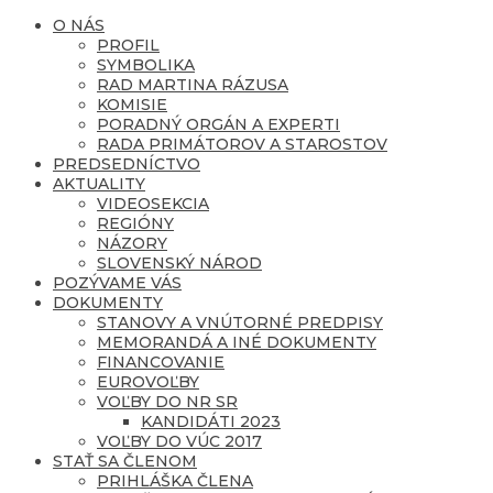
O NÁS
PROFIL
SYMBOLIKA
RAD MARTINA RÁZUSA
KOMISIE
PORADNÝ ORGÁN A EXPERTI
RADA PRIMÁTOROV A STAROSTOV
PREDSEDNÍCTVO
AKTUALITY
VIDEOSEKCIA
REGIÓNY
NÁZORY
SLOVENSKÝ NÁROD
POZÝVAME VÁS
DOKUMENTY
STANOVY A VNÚTORNÉ PREDPISY
MEMORANDÁ A INÉ DOKUMENTY
FINANCOVANIE
EUROVOĽBY
VOĽBY DO NR SR
KANDIDÁTI 2023
VOĽBY DO VÚC 2017
STAŤ SA ČLENOM
PRIHLÁŠKA ČLENA