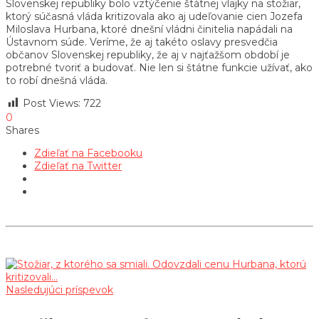
Slovenskej republiky bolo vztýčenie štátnej vlajky na stožiar,
ktorý súčasná vláda kritizovala ako aj udeľovanie cien Jozefa
Miloslava Hurbana, ktoré dnešní vládni činitelia napádali na
Ústavnom súde. Veríme, že aj takéto oslavy presvedčia
občanov Slovenskej republiky, že aj v najťažšom období je
potrebné tvoriť a budovať. Nie len si štátne funkcie užívať, ako
to robí dnešná vláda.
Post Views:
722
0
Shares
Zdieľať na Facebooku
Zdieľať na Twitter
Nasledujúci príspevok