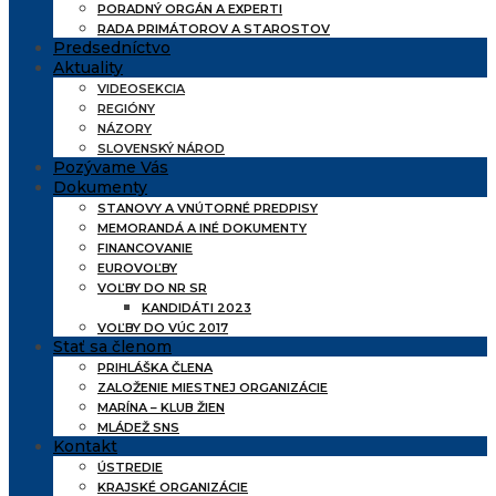
PORADNÝ ORGÁN A EXPERTI
RADA PRIMÁTOROV A STAROSTOV
Predsedníctvo
Aktuality
VIDEOSEKCIA
REGIÓNY
NÁZORY
SLOVENSKÝ NÁROD
Pozývame Vás
Dokumenty
STANOVY A VNÚTORNÉ PREDPISY
MEMORANDÁ A INÉ DOKUMENTY
FINANCOVANIE
EUROVOĽBY
VOĽBY DO NR SR
KANDIDÁTI 2023
VOĽBY DO VÚC 2017
Stať sa členom
PRIHLÁŠKA ČLENA
ZALOŽENIE MIESTNEJ ORGANIZÁCIE
MARÍNA – KLUB ŽIEN
MLÁDEŽ SNS
Kontakt
ÚSTREDIE
KRAJSKÉ ORGANIZÁCIE