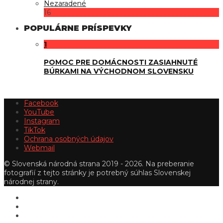
Nezaradené
16
POPULÁRNE PRÍSPEVKY
1
POMOC PRE DOMÁCNOSTI ZASIAHNUTÉ
BÚRKAMI NA VÝCHODNOM SLOVENSKU
Facebook
YouTube
Instagram
TikTok
Ochrana osobných údajov
Webmail
© Slovenská národná strana 2019 - 2026. Na preberanie
fotografií z tejto stránky je potrebný súhlas Slovenskej
národnej strany.