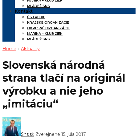
MARÍNA – KLUB ŽIEN
MLÁDEŽ SNS
Kontakt
ÚSTREDIE
KRAJSKÉ ORGANIZÁCIE
OKRESNÉ ORGANIZÁCIE
MARÍNA – KLUB ŽIEN
MLÁDEŽ SNS
Home
»
Aktuality
Slovenská národná
strana tlačí na originál
výrobku a nie jeho
„imitáciu“
Sns.sk
Zverejnené 15. júla 2017