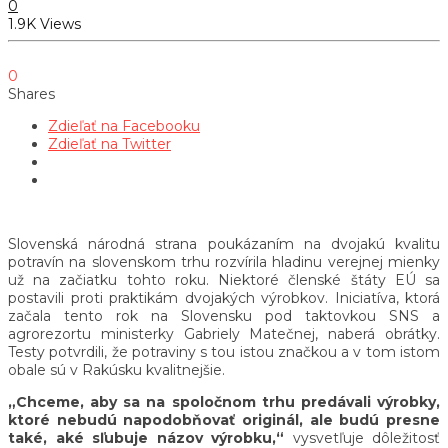
0
1.9K Views
0
Shares
Zdieľať na Facebooku
Zdieľať na Twitter
Slovenská národná strana poukázaním na dvojakú kvalitu
potravín na slovenskom trhu rozvírila hladinu verejnej mienky
už na začiatku tohto roku. Niektoré členské štáty EÚ sa
postavili proti praktikám dvojakých výrobkov. Iniciatíva, ktorá
začala tento rok na Slovensku pod taktovkou SNS a
agrorezortu ministerky Gabriely Matečnej, naberá obrátky.
Testy potvrdili, že potraviny s tou istou značkou a v tom istom
obale sú v Rakúsku kvalitnejšie.
„Chceme, aby sa na spoločnom trhu predávali výrobky,
ktoré nebudú napodobňovať originál, ale budú presne
také, aké sľubuje názov výrobku,“
vysvetľuje dôležitosť