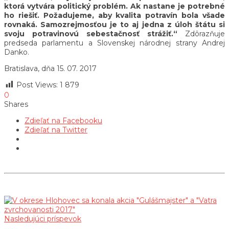
ktorá vytvára politický problém. Ak nastane je potrebné
ho riešiť. Požadujeme, aby kvalita potravín bola všade
rovnaká. Samozrejmosťou je to aj jedna z úloh štátu si
svoju potravinovú sebestačnosť strážiť.“
Zdôrazňuje
predseda parlamentu a Slovenskej národnej strany Andrej
Danko.
Bratislava, dňa 15. 07. 2017
Post Views:
1 879
0
Shares
Zdieľať na Facebooku
Zdieľať na Twitter
Nasledujúci príspevok