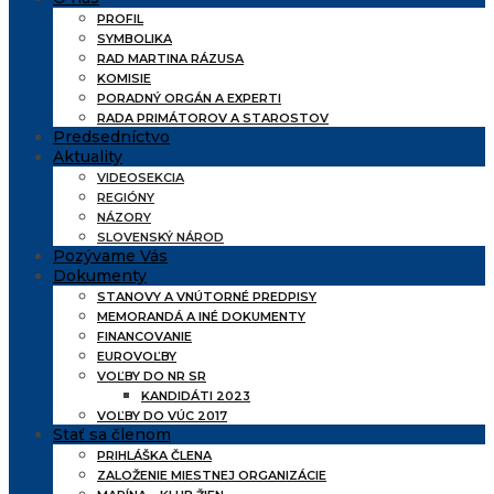
PROFIL
SYMBOLIKA
RAD MARTINA RÁZUSA
KOMISIE
PORADNÝ ORGÁN A EXPERTI
RADA PRIMÁTOROV A STAROSTOV
Predsedníctvo
Aktuality
VIDEOSEKCIA
REGIÓNY
NÁZORY
SLOVENSKÝ NÁROD
Pozývame Vás
Dokumenty
STANOVY A VNÚTORNÉ PREDPISY
MEMORANDÁ A INÉ DOKUMENTY
FINANCOVANIE
EUROVOĽBY
VOĽBY DO NR SR
KANDIDÁTI 2023
VOĽBY DO VÚC 2017
Stať sa členom
PRIHLÁŠKA ČLENA
ZALOŽENIE MIESTNEJ ORGANIZÁCIE