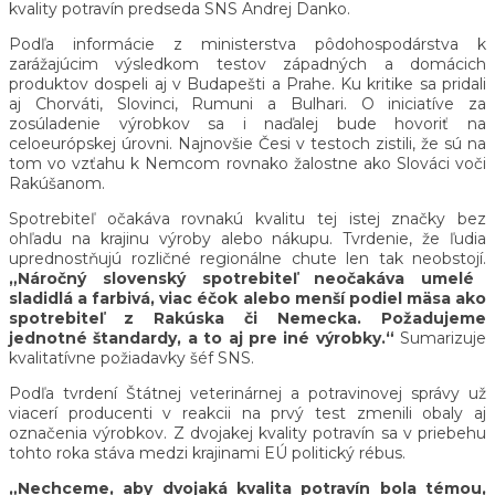
kvality potravín predseda SNS Andrej Danko.
Podľa informácie z ministerstva pôdohospodárstva k
zarážajúcim výsledkom testov západných a domácich
produktov dospeli aj v Budapešti a Prahe. Ku kritike sa pridali
aj Chorváti, Slovinci, Rumuni a Bulhari. O iniciatíve za
zosúladenie výrobkov sa i naďalej bude hovoriť na
celoeurópskej úrovni. Najnovšie Česi v testoch zistili, že sú na
tom vo vzťahu k Nemcom rovnako žalostne ako Slováci voči
Rakúšanom.
Spotrebiteľ očakáva rovnakú kvalitu tej istej značky bez
ohľadu na krajinu výroby alebo nákupu. Tvrdenie, že ľudia
uprednostňujú rozličné regionálne chute len tak neobstojí.
„Náročný slovenský spotrebiteľ neočakáva umelé
sladidlá a farbivá, viac éčok alebo menší podiel mäsa ako
spotrebiteľ z Rakúska či Nemecka. Požadujeme
jednotné štandardy, a to aj pre iné výrobky.“
Sumarizuje
kvalitatívne požiadavky šéf SNS.
Podľa tvrdení Štátnej veterinárnej a potravinovej správy už
viacerí producenti v reakcii na prvý test zmenili obaly aj
označenia výrobkov. Z dvojakej kvality potravín sa v priebehu
tohto roka stáva medzi krajinami EÚ politický rébus.
„Nechceme, aby dvojaká kvalita potravín bola témou,