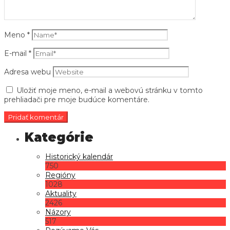
Meno
*
E-mail
*
Adresa webu
Uložiť moje meno, e-mail a webovú stránku v tomto
prehliadači pre moje budúce komentáre.
Historický kalendár
750
Regióny
1028
Aktuality
2426
Názory
517