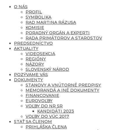
O NÁS
PROFIL
SYMBOLIKA
RAD MARTINA RÁZUSA
KOMISIE
PORADNÝ ORGÁN A EXPERTI
RADA PRIMÁTOROV A STAROSTOV
PREDSEDNÍCTVO
AKTUALITY
VIDEOSEKCIA
REGIÓNY
NÁZORY
SLOVENSKÝ NÁROD
POZÝVAME VÁS
DOKUMENTY
STANOVY A VNÚTORNÉ PREDPISY
MEMORANDÁ A INÉ DOKUMENTY
FINANCOVANIE
EUROVOĽBY
VOĽBY DO NR SR
KANDIDÁTI 2023
VOĽBY DO VÚC 2017
STAŤ SA ČLENOM
PRIHLÁŠKA ČLENA