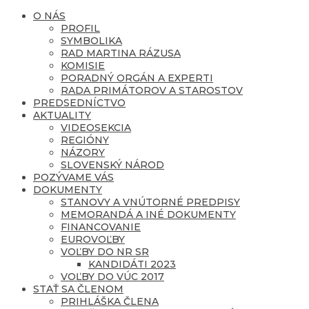
O NÁS
PROFIL
SYMBOLIKA
RAD MARTINA RÁZUSA
KOMISIE
PORADNÝ ORGÁN A EXPERTI
RADA PRIMÁTOROV A STAROSTOV
PREDSEDNÍCTVO
AKTUALITY
VIDEOSEKCIA
REGIÓNY
NÁZORY
SLOVENSKÝ NÁROD
POZÝVAME VÁS
DOKUMENTY
STANOVY A VNÚTORNÉ PREDPISY
MEMORANDÁ A INÉ DOKUMENTY
FINANCOVANIE
EUROVOĽBY
VOĽBY DO NR SR
KANDIDÁTI 2023
VOĽBY DO VÚC 2017
STAŤ SA ČLENOM
PRIHLÁŠKA ČLENA