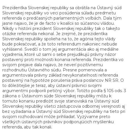
Prezidentka Slovenskej republiky sa obrátila na Ústavný súd
Slovenskej republiky vo veci posúdenia súladu predmetu
referenda o predčasných parlamentných voľbách. Dala tým
jasne najavo, že je de facto v koalícii so súčasnou vládou.
Nikdy v histórii prezident Slovenskej republiky tak o takejto
otázke referenda nekonal. Je zrejmé, že prezidentka
Slovenskej republiky spolieha na to, že agónia tejto vlády
bude pokračovať, a že toto referendum nakoniec nebude
vyhlásené. Svedčí o tom jej argumentácia ako aj mediálne
vyjadrenia, ktoré už sami o sebe prejudikujú právny názor
postavený proti možnosti konania referenda. Prezidentka vo
svojom prejave dala najavo, že neverí pozitívnemu
rozhodnutiu Ústavného súdu. Presne pomenovala a
argumentovala právny základ nevykonateľnosti referenda
postavený na hypotéze porušenia práva poslancov NR SR. O
to dôležitejšie je teraz, aby ústavní právnici svojimi
argumentmi podporili petičný výbor. Totižto podľa § 105 ods. 3
zákona o Ústavnom súde Slovenskej republiky môžu k
tomuto konaniu predložiť svoje stanoviská na Ústavný súd
Slovenskej republiky všetci zástupcovia odbornej verejnosti aj
bez vyžiadania a Ústavný súd Slovenskej republiky na tieto pri
svojom rozhodovaní môže prihliadať. Vyzývame preto
všetkých ústavných právnikov podporujúcich myšlienku
referenda, aby tak konali.