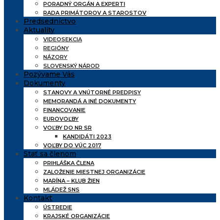
PORADNÝ ORGÁN A EXPERTI
RADA PRIMÁTOROV A STAROSTOV
Predsedníctvo
Aktuality
VIDEOSEKCIA
REGIÓNY
NÁZORY
SLOVENSKÝ NÁROD
Pozývame Vás
Dokumenty
STANOVY A VNÚTORNÉ PREDPISY
MEMORANDÁ A INÉ DOKUMENTY
FINANCOVANIE
EUROVOĽBY
VOĽBY DO NR SR
KANDIDÁTI 2023
VOĽBY DO VÚC 2017
Stať sa členom
PRIHLÁŠKA ČLENA
ZALOŽENIE MIESTNEJ ORGANIZÁCIE
MARÍNA – KLUB ŽIEN
MLÁDEŽ SNS
Kontakt
ÚSTREDIE
KRAJSKÉ ORGANIZÁCIE