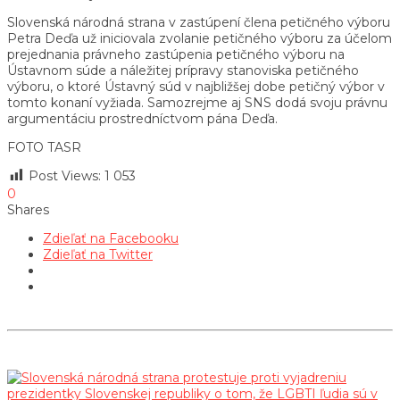
Slovenská národná strana v zastúpení člena petičného výboru
Petra Deďa už iniciovala zvolanie petičného výboru za účelom
prejednania právneho zastúpenia petičného výboru na
Ústavnom súde a náležitej prípravy stanoviska petičného
výboru, o ktoré Ústavný súd v najbližšej dobe petičný výbor v
tomto konaní vyžiada. Samozrejme aj SNS dodá svoju právnu
argumentáciu prostredníctvom pána Deďa.
FOTO TASR
Post Views:
1 053
0
Shares
Zdieľať na Facebooku
Zdieľať na Twitter