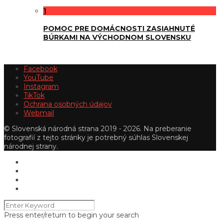
1
POMOC PRE DOMÁCNOSTI ZASIAHNUTÉ
BÚRKAMI NA VÝCHODNOM SLOVENSKU
Facebook
YouTube
Instagram
TikTok
Ochrana osobných údajov
Webmail
© Slovenská národná strana 2019 - 2026. Na preberanie
fotografií z tejto stránky je potrebný súhlas Slovenskej
národnej strany.
Press enter/return to begin your search