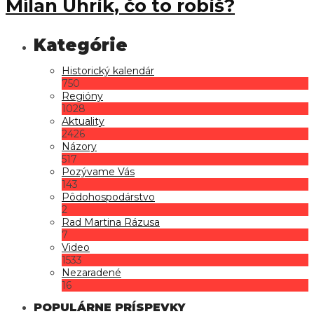
Milan Uhrík, čo to robíš?
Historický kalendár
750
Regióny
1028
Aktuality
2426
Názory
517
Pozývame Vás
143
Pôdohospodárstvo
2
Rad Martina Rázusa
7
Video
1533
Nezaradené
16
POPULÁRNE PRÍSPEVKY