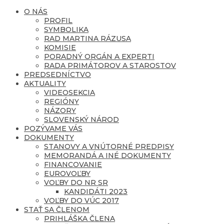
O NÁS
PROFIL
SYMBOLIKA
RAD MARTINA RÁZUSA
KOMISIE
PORADNÝ ORGÁN A EXPERTI
RADA PRIMÁTOROV A STAROSTOV
PREDSEDNÍCTVO
AKTUALITY
VIDEOSEKCIA
REGIÓNY
NÁZORY
SLOVENSKÝ NÁROD
POZÝVAME VÁS
DOKUMENTY
STANOVY A VNÚTORNÉ PREDPISY
MEMORANDÁ A INÉ DOKUMENTY
FINANCOVANIE
EUROVOĽBY
VOĽBY DO NR SR
KANDIDÁTI 2023
VOĽBY DO VÚC 2017
STAŤ SA ČLENOM
PRIHLÁŠKA ČLENA