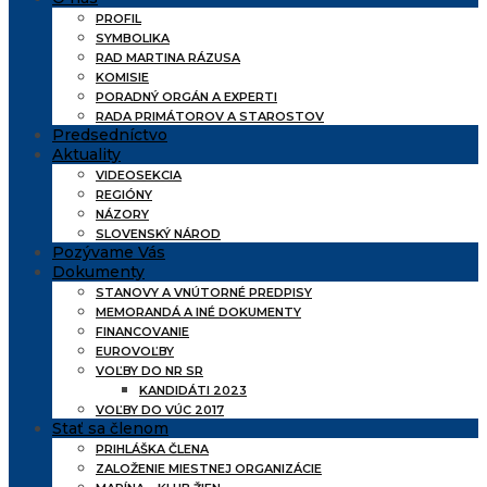
PROFIL
SYMBOLIKA
RAD MARTINA RÁZUSA
KOMISIE
PORADNÝ ORGÁN A EXPERTI
RADA PRIMÁTOROV A STAROSTOV
Predsedníctvo
Aktuality
VIDEOSEKCIA
REGIÓNY
NÁZORY
SLOVENSKÝ NÁROD
Pozývame Vás
Dokumenty
STANOVY A VNÚTORNÉ PREDPISY
MEMORANDÁ A INÉ DOKUMENTY
FINANCOVANIE
EUROVOĽBY
VOĽBY DO NR SR
KANDIDÁTI 2023
VOĽBY DO VÚC 2017
Stať sa členom
PRIHLÁŠKA ČLENA
ZALOŽENIE MIESTNEJ ORGANIZÁCIE