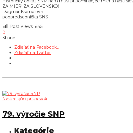
Historický odkaz SNP nám musí pripomínať, že mier a naša slov
ZA MIER! ZA SLOVENSKO!
Dagmar Kramplová
podpredsedníčka SNS
Post Views:
845
0
Shares
Zdieľať na Facebooku
Zdieľať na Twitter
Nasledujúci príspevok
79. výročie SNP