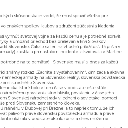
ických skúsenostiach vedel, že musí spraviť všetko pre
vojenských spolkov, klubov a združení zúčastnila kladenia
usí vyhnúť svetovej vojne za každú cenu a je potrebné spraviť
yky a umožniť priechod bez prelievania krvi Slovákov.
 Slovensko. Čakalo sa len na vhodnú príležitosť. Tá prišla v
ády) zaistila a pri nastalom incidente zlikvidovala v Martine
Je potrebné na to pamätať – Slovensko musí aj dnes za každú
ci známy rozkaz „Začnite s vysťahovaním“, čím začala aktívna
p nemeckej armády na Slovensko reálny, slovenská povstalecká
území stredného Slovenska.
emecka, ktoré bolo v tom čase v podstate ešte stále
národnému povstaniu silno hlásila, povstaniu v čase jeho
com Slovenskej národnej rady v jednaní o sovietskej pomoci
uše proti Slovensku zameraného človeka.
 rafinériu v Dubovej pri Brezne, a to napriek tomu, že ich
obovať palivom práve slovenskú povstaleckú armádu a práve
cidente ukázala v podstate ako iluzórna a dnes môžeme