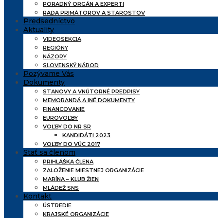
PORADNÝ ORGÁN A EXPERTI
RADA PRIMÁTOROV A STAROSTOV
Predsedníctvo
Aktuality
VIDEOSEKCIA
REGIÓNY
NÁZORY
SLOVENSKÝ NÁROD
Pozývame Vás
Dokumenty
STANOVY A VNÚTORNÉ PREDPISY
MEMORANDÁ A INÉ DOKUMENTY
FINANCOVANIE
EUROVOĽBY
VOĽBY DO NR SR
KANDIDÁTI 2023
VOĽBY DO VÚC 2017
Stať sa členom
PRIHLÁŠKA ČLENA
ZALOŽENIE MIESTNEJ ORGANIZÁCIE
MARÍNA – KLUB ŽIEN
MLÁDEŽ SNS
Kontakt
ÚSTREDIE
KRAJSKÉ ORGANIZÁCIE