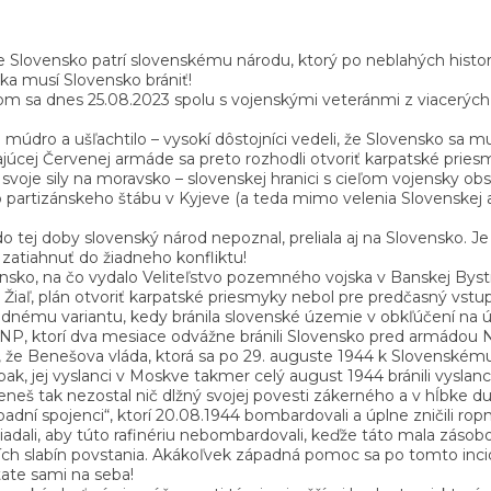
e Slovensko patrí slovenskému národu, ktorý po neblahých histor
ka musí Slovensko brániť!
som sa dnes 25.08.2023 spolu s vojenskými veteránmi z viacerých 
 múdro a ušľachtilo – vysokí dôstojníci vedeli, že Slovensko sa m
úcej Červenej armáde sa preto rozhodli otvoriť karpatské priesm
 sily na moravsko – slovenskej hranici s cieľom vojensky obsadiť
partizánskeho štábu v Kyjeve (a teda mimo velenia Slovenskej arm
do tej doby slovenský národ nepoznal, preliala aj na Slovensko. 
zatiahnuť do žiadneho konfliktu!
o, na čo vydalo Veliteľstvo pozemného vojska v Banskej Bystri
aľ, plán otvoriť karpatské priesmyky nebol pre predčasný vstu
dnému variantu, kedy bránila slovenské územie v obkľúčení na 
P, ktorí dva mesiace odvážne bránili Slovensko pred armádou N
že Benešova vláda, ktorá sa po 29. auguste 1944 k Slovenskému 
, jej vyslanci v Moskve takmer celý august 1944 bránili vyslan
š tak nezostal nič dlžný svojej povesti zákerného a v hĺbke d
ní spojenci“, ktorí 20.08.1944 bombardovali a úplne zničili ropnú
žiadali, aby túto rafinériu nebombardovali, keďže táto mala zás
čších slabín povstania. Akákoľvek západná pomoc sa po tomto in
tate sami na seba!