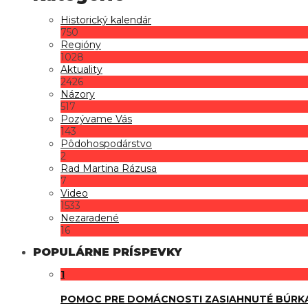
Historický kalendár
750
Regióny
1028
Aktuality
2426
Názory
517
Pozývame Vás
143
Pôdohospodárstvo
2
Rad Martina Rázusa
7
Video
1533
Nezaradené
16
POPULÁRNE PRÍSPEVKY
1
POMOC PRE DOMÁCNOSTI ZASIAHNUTÉ BÚRK