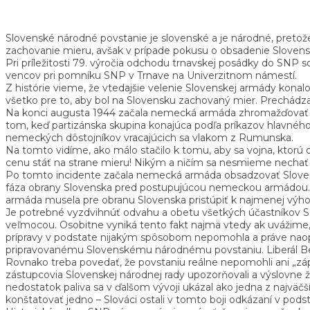
Slovenské národné povstanie je slovenské a je národné, pretož
zachovanie mieru, avšak v prípade pokusu o obsadenie Slovens
Pri príležitosti 79. výročia odchodu trnavskej posádky do SNP 
vencov pri pomníku SNP v Trnave na Univerzitnom námestí.
Z histórie vieme, že vtedajšie velenie Slovenskej armády konalo
všetko pre to, aby bol na Slovensku zachovaný mier. Prechádzaj
Na konci augusta 1944 začala nemecká armáda zhromažďovať svoje
tom, keď partizánska skupina konajúca podľa príkazov hlavného 
nemeckých dôstojníkov vracajúcich sa vlakom z Rumunska.
Na tomto vidíme, ako málo stačilo k tomu, aby sa vojna, ktorú 
cenu stáť na strane mieru! Nikým a ničím sa nesmieme nechať 
Po tomto incidente začala nemecká armáda obsadzovať Slovensk
fáza obrany Slovenska pred postupujúcou nemeckou armádou. Ži
armáda musela pre obranu Slovenska pristúpiť k najmenej výho
Je potrebné vyzdvihnúť odvahu a obetu všetkých účastníkov SN
veľmocou. Osobitne vyniká tento fakt najmä vtedy ak uvážime, 
prípravy v podstate nijakým spôsobom nepomohla a práve naopak
pripravovanému Slovenskému národnému povstaniu. Liberál Bene
Rovnako treba povedať, že povstaniu reálne nepomohli ani „západ
zástupcovia Slovenskej národnej rady upozorňovali a výslovne 
nedostatok paliva sa v ďalšom vývoji ukázal ako jedna z najvä
konštatovať jedno – Slováci ostali v tomto boji odkázaní v pods