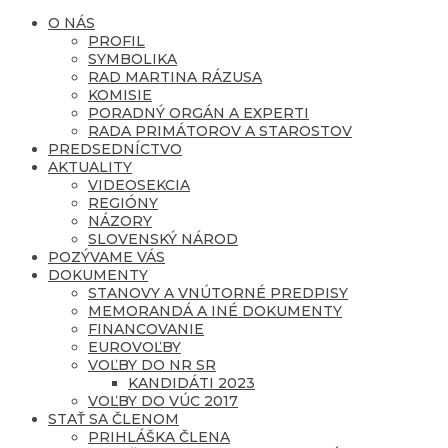
O NÁS
PROFIL
SYMBOLIKA
RAD MARTINA RÁZUSA
KOMISIE
PORADNÝ ORGÁN A EXPERTI
RADA PRIMÁTOROV A STAROSTOV
PREDSEDNÍCTVO
AKTUALITY
VIDEOSEKCIA
REGIÓNY
NÁZORY
SLOVENSKÝ NÁROD
POZÝVAME VÁS
DOKUMENTY
STANOVY A VNÚTORNÉ PREDPISY
MEMORANDÁ A INÉ DOKUMENTY
FINANCOVANIE
EUROVOĽBY
VOĽBY DO NR SR
KANDIDÁTI 2023
VOĽBY DO VÚC 2017
STAŤ SA ČLENOM
PRIHLÁŠKA ČLENA