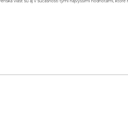
enská vlasť sú aj v súčasnosti tými najvyššími hodnotami, ktor