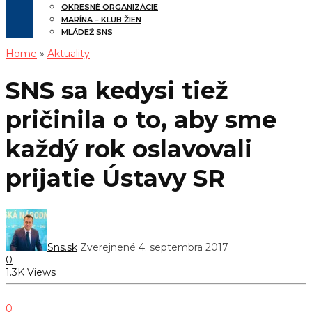
OKRESNÉ ORGANIZÁCIE
MARÍNA – KLUB ŽIEN
MLÁDEŽ SNS
Home
»
Aktuality
SNS sa kedysi tiež
pričinila o to, aby sme
každý rok oslavovali
prijatie Ústavy SR
Sns.sk
Zverejnené 4. septembra 2017
0
1.3K Views
0