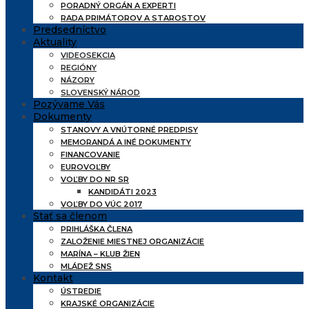
PORADNÝ ORGÁN A EXPERTI
RADA PRIMÁTOROV A STAROSTOV
Predsedníctvo
Aktuality
VIDEOSEKCIA
REGIÓNY
NÁZORY
SLOVENSKÝ NÁROD
Pozývame Vás
Dokumenty
STANOVY A VNÚTORNÉ PREDPISY
MEMORANDÁ A INÉ DOKUMENTY
FINANCOVANIE
EUROVOĽBY
VOĽBY DO NR SR
KANDIDÁTI 2023
VOĽBY DO VÚC 2017
Stať sa členom
PRIHLÁŠKA ČLENA
ZALOŽENIE MIESTNEJ ORGANIZÁCIE
MARÍNA – KLUB ŽIEN
MLÁDEŽ SNS
Kontakt
ÚSTREDIE
KRAJSKÉ ORGANIZÁCIE