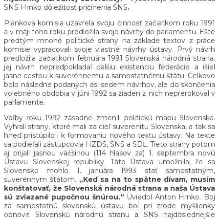
SNS Hrnko dôležitosť pričinenia SNS
.
Plankova komisia uzavrela svoju činnosť začiatkom roku 1991
a v máji toho roku predložila svoje návrhy do parlamentu. Ešte
predtým mnohé politické strany na základe textov z práce
komisie vypracovali svoje vlastné návrhy ústavy. Prvý návrh
predložila začiatkom februára 1991 Slovenská národná strana.
jej návrh nepredpokladal ďalšiu existenciu federácie a išiel
jasne cestou k suverénnemu a samostatnému štátu. Celkovo
bolo následne podaných asi sedem návrhov, ale do skončenia
volebného obdobia v júni 1992 sa žiaden z nich neprerokoval v
parlamente.
Voľby roku 1992 zásadne zmenili politickú mapu Slovenska.
Vyhrali strany, ktoré mali za cieľ suverenitu Slovenska, a tak sa
hneď pristúpilo i k formovaniu nového textu ústavy. Na texte
sa podieľali zástupcovia HZDS, SNS a SDĽ. Tieto strany potom
aj prijali jasnou väčšinou (114 hlasov za) 1. septembra novú
Ústavu Slovenskej republiky. Táto Ústava umožnila, že sa
Slovensko mohlo 1. januára 1993 stať samostatným,
suverénnym štátom.
„Keď sa na to spätne dívam, musím
konštatovať, že Slovenská národná strana a naša Ústava
sú zviazané pupočnou šnúrou.“
Uviedol Anton Hrnko. Boj
za samostatnú slovenskú ústavu bol pri zrode myšlienky
obnoviť Slovenskú národnú stranu a SNS najdôslednejšie