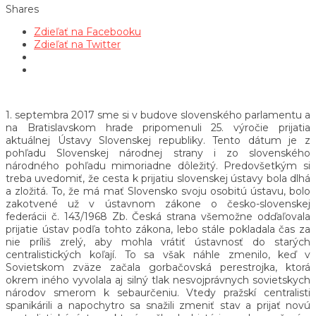
Shares
Zdieľať na Facebooku
Zdieľať na Twitter
1. septembra 2017 sme si v budove slovenského parlamentu a
na Bratislavskom hrade pripomenuli 25. výročie prijatia
aktuálnej Ústavy Slovenskej republiky. Tento dátum je z
pohľadu Slovenskej národnej strany i zo slovenského
národného pohľadu mimoriadne dôležitý. Predovšetkým si
treba uvedomiť, že cesta k prijatiu slovenskej ústavy bola dlhá
a zložitá. To, že má mať Slovensko svoju osobitú ústavu, bolo
zakotvené už v ústavnom zákone o česko-slovenskej
federácii č. 143/1968 Zb. Česká strana všemožne odďaľovala
prijatie ústav podľa tohto zákona, lebo stále pokladala čas za
nie príliš zrelý, aby mohla vrátiť ústavnosť do starých
centralistických koľají. To sa však náhle zmenilo, keď v
Sovietskom zväze začala gorbačovská perestrojka, ktorá
okrem iného vyvolala aj silný tlak nesvojprávnych sovietskych
národov smerom k sebaurčeniu. Vtedy pražskí centralisti
spanikárili a napochytro sa snažili zmeniť stav a prijať novú