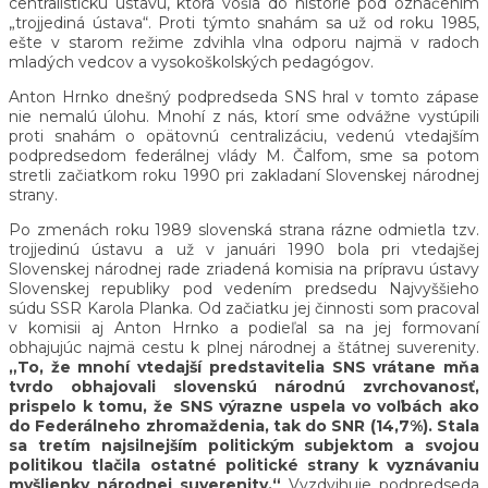
centralistickú ústavu, ktorá vošla do histórie pod označením
„trojjediná ústava“. Proti týmto snahám sa už od roku 1985,
ešte v starom režime zdvihla vlna odporu najmä v radoch
mladých vedcov a vysokoškolských pedagógov.
Anton Hrnko dnešný podpredseda SNS hral v tomto zápase
nie nemalú úlohu. Mnohí z nás, ktorí sme odvážne vystúpili
proti snahám o opätovnú centralizáciu, vedenú vtedajším
podpredsedom federálnej vlády M. Čalfom, sme sa potom
stretli začiatkom roku 1990 pri zakladaní Slovenskej národnej
strany.
Po zmenách roku 1989 slovenská strana rázne odmietla tzv.
trojjedinú ústavu a už v januári 1990 bola pri vtedajšej
Slovenskej národnej rade zriadená komisia na prípravu ústavy
Slovenskej republiky pod vedením predsedu Najvyššieho
súdu SSR Karola Planka. Od začiatku jej činnosti som pracoval
v komisii aj Anton Hrnko a podieľal sa na jej formovaní
obhajujúc najmä cestu k plnej národnej a štátnej suverenity.
„To, že mnohí vtedajší predstavitelia SNS vrátane mňa
tvrdo obhajovali slovenskú národnú zvrchovanosť,
prispelo k tomu, že SNS výrazne uspela vo voľbách ako
do Federálneho zhromaždenia, tak do SNR (14,7%). Stala
sa tretím najsilnejším politickým subjektom a svojou
politikou tlačila ostatné politické strany k vyznávaniu
myšlienky národnej suverenity.“
Vyzdvihuje podpredseda