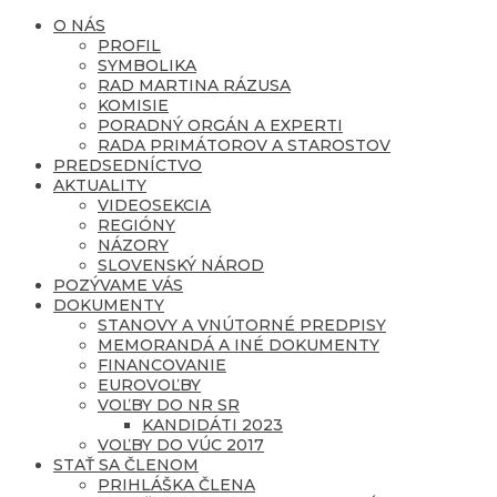
O NÁS
PROFIL
SYMBOLIKA
RAD MARTINA RÁZUSA
KOMISIE
PORADNÝ ORGÁN A EXPERTI
RADA PRIMÁTOROV A STAROSTOV
PREDSEDNÍCTVO
AKTUALITY
VIDEOSEKCIA
REGIÓNY
NÁZORY
SLOVENSKÝ NÁROD
POZÝVAME VÁS
DOKUMENTY
STANOVY A VNÚTORNÉ PREDPISY
MEMORANDÁ A INÉ DOKUMENTY
FINANCOVANIE
EUROVOĽBY
VOĽBY DO NR SR
KANDIDÁTI 2023
VOĽBY DO VÚC 2017
STAŤ SA ČLENOM
PRIHLÁŠKA ČLENA