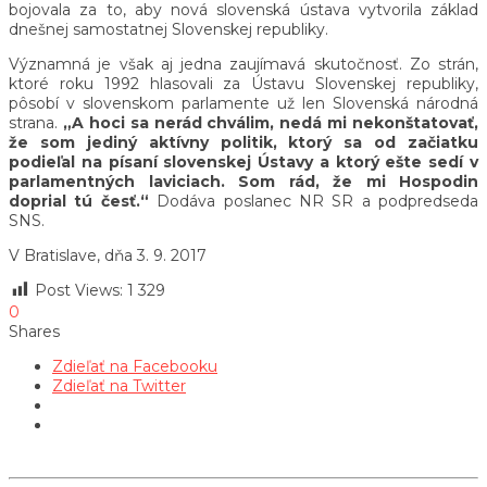
bojovala za to, aby nová slovenská ústava vytvorila základ
dnešnej samostatnej Slovenskej republiky.
Významná je však aj jedna zaujímavá skutočnosť. Zo strán,
ktoré roku 1992 hlasovali za Ústavu Slovenskej republiky,
pôsobí v slovenskom parlamente už len Slovenská národná
strana.
„A hoci sa nerád chválim, nedá mi nekonštatovať,
že som jediný aktívny politik, ktorý sa od začiatku
podieľal na písaní slovenskej Ústavy a ktorý ešte sedí v
parlamentných laviciach. Som rád, že mi Hospodin
doprial tú česť.“
Dodáva poslanec NR SR a podpredseda
SNS.
V Bratislave, dňa 3. 9. 2017
Post Views:
1 329
0
Shares
Zdieľať na Facebooku
Zdieľať na Twitter