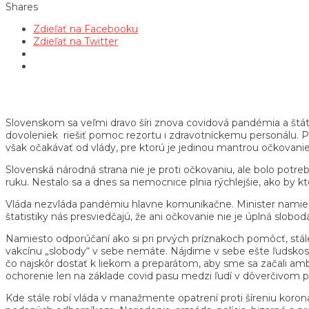
Shares
Zdieľať na Facebooku
Zdieľať na Twitter
Slovenskom sa veľmi dravo šíri znova covidová pandémia a štát o
dovoleniek riešiť pomoc rezortu i zdravotníckemu personálu. Pr
však očakávať od vlády, pre ktorú je jedinou mantrou očkovanie
Slovenská národná strana nie je proti očkovaniu, ale bolo potre
ruku. Nestalo sa a dnes sa nemocnice plnia rýchlejšie, ako by kt
Vláda nezvláda pandémiu hlavne komunikačne. Minister namiesto 
štatistiky nás presviedčajú, že ani očkovanie nie je úplná slobo
Namiesto odporúčaní ako si pri prvých príznakoch pomôcť, stále
vakcínu „slobody“ v sebe nemáte. Nájdime v sebe ešte ľudskos
čo najskôr dostať k liekom a preparátom, aby sme sa začali ambu
ochorenie len na základe covid pasu medzi ľudí v dôverčivom p
Kde stále robí vláda v manažmente opatrení proti šíreniu koro