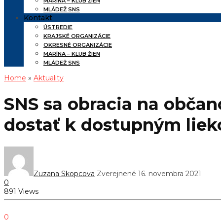
MARÍNA – KLUB ŽIEN
MLÁDEŽ SNS
Kontakt
ÚSTREDIE
KRAJSKÉ ORGANIZÁCIE
OKRESNÉ ORGANIZÁCIE
MARÍNA – KLUB ŽIEN
MLÁDEŽ SNS
Home
»
Aktuality
SNS sa obracia na občano
dostať k dostupným liek
Zuzana Skopcova
Zverejnené 16. novembra 2021
0
891 Views
0