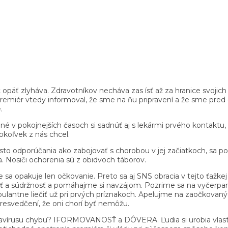
päť zlyháva. Zdravotníkov necháva zas ísť až za hranice svojich 
emiér vtedy informoval, že sme na ňu pripravení a že sme pred ok
.
bné v pokojnejších časoch si sadnúť aj s lekármi prvého kontaktu
okoľvek z nás chcel.
odporúčania ako zabojovať s chorobou v jej začiatkoch, sa podri
da. Nosiči ochorenia sú z obidvoch táborov.
 sa opakuje len očkovanie. Preto sa aj SNS obracia v tejto ťažk
ť a súdržnosť a pomáhajme si navzájom. Pozrime sa na vyčerpan
lantne liečiť už pri prvých príznakoch. Apelujme na zaočkovaných
resvedčení, že oni chorí byť nemôžu.
navírusu chybu? IFORMOVANOSŤ a DÔVERA. Ľudia si urobia vlastný