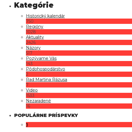
Historický kalendár
750
Regióny
1028
Aktuality
2426
Názory
517
Pozývame Vás
143
Pôdohospodárstvo
2
Rad Martina Rázusa
7
Video
1533
Nezaradené
16
POPULÁRNE PRÍSPEVKY
1