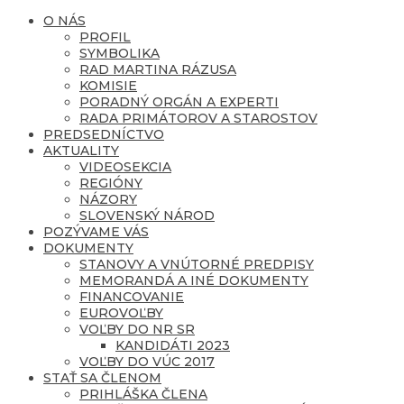
O NÁS
PROFIL
SYMBOLIKA
RAD MARTINA RÁZUSA
KOMISIE
PORADNÝ ORGÁN A EXPERTI
RADA PRIMÁTOROV A STAROSTOV
PREDSEDNÍCTVO
AKTUALITY
VIDEOSEKCIA
REGIÓNY
NÁZORY
SLOVENSKÝ NÁROD
POZÝVAME VÁS
DOKUMENTY
STANOVY A VNÚTORNÉ PREDPISY
MEMORANDÁ A INÉ DOKUMENTY
FINANCOVANIE
EUROVOĽBY
VOĽBY DO NR SR
KANDIDÁTI 2023
VOĽBY DO VÚC 2017
STAŤ SA ČLENOM
PRIHLÁŠKA ČLENA