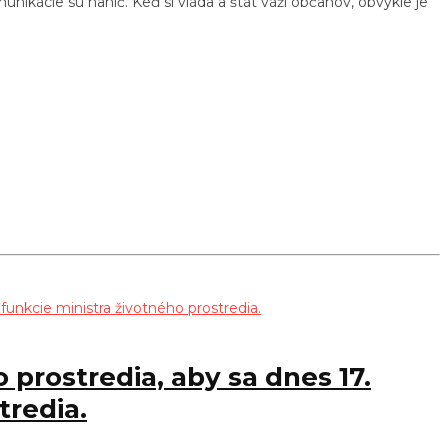
ikácie sú nanič. Keď si vláda a štát váži občanov, obvykle je
prostredia, aby sa dnes 17.
tredia.