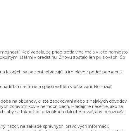
možností. Keď vedela, že príde tretia vlna mala v lete namiesto
olitými štátmi v predstihu. Znovu zostalo len pri slovách. Čo
, na ktorých sa pacienti obracajú, a im hlavne podať pomocnú
adil farma-firme a spásu vidí len v očkovaní. Bohužiaľ,
ej dobe na občanov, či ste zaočkovaní alebo z nejakých dôvodov
ých zdravotníkov v nemocniciach. Hľadajme riešenie, ako sa
, aby sa taktiež pri príznakoch dali otestovať, aby neroznášali
 názor, na základe správnych, pravdivých informácií,