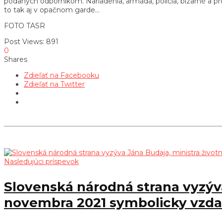
podaných odborníkom. Nariadenia, armáda, polícia, bizarné a pr
to tak aj v opačnom garde…
FOTO TASR
Post Views:
891
0
Shares
Zdieľať na Facebooku
Zdieľať na Twitter
Nasledujúci príspevok
Slovenská národná strana vyzýva
novembra 2021 symbolicky vzdal 