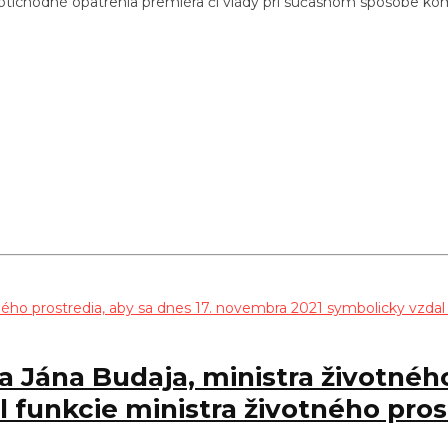
otichodné opatrenia premiéra či vlády pri súčasnom spôsobe komun
 Jána Budaja, ministra životného 
funkcie ministra životného pros