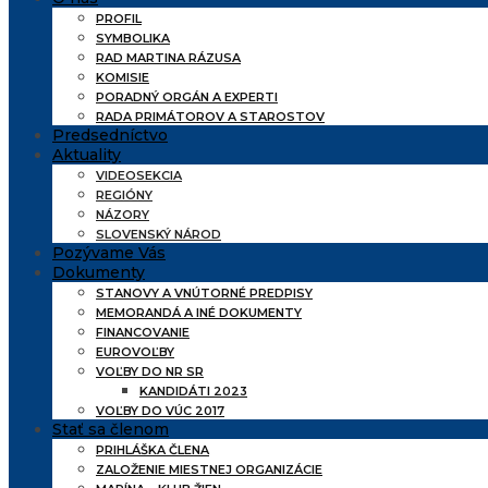
PROFIL
SYMBOLIKA
RAD MARTINA RÁZUSA
KOMISIE
PORADNÝ ORGÁN A EXPERTI
RADA PRIMÁTOROV A STAROSTOV
Predsedníctvo
Aktuality
VIDEOSEKCIA
REGIÓNY
NÁZORY
SLOVENSKÝ NÁROD
Pozývame Vás
Dokumenty
STANOVY A VNÚTORNÉ PREDPISY
MEMORANDÁ A INÉ DOKUMENTY
FINANCOVANIE
EUROVOĽBY
VOĽBY DO NR SR
KANDIDÁTI 2023
VOĽBY DO VÚC 2017
Stať sa členom
PRIHLÁŠKA ČLENA
ZALOŽENIE MIESTNEJ ORGANIZÁCIE