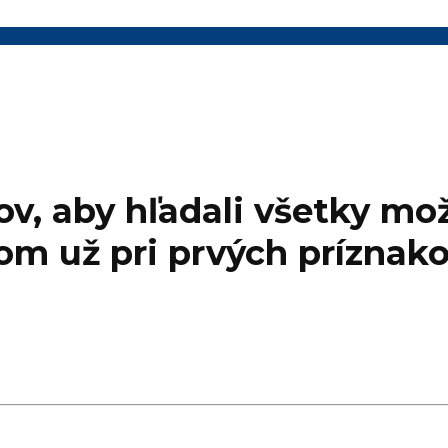
v, aby hľadali všetky mož
om už pri prvých príznak