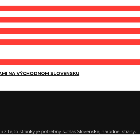
AMI NA VÝCHODNOM SLOVENSKU
í z tejto stránky je potrebný súhlas Slovenskej národnej strany.