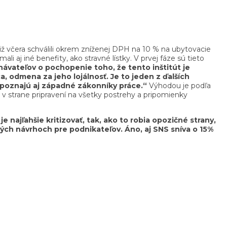
ž včera schválili okrem zníženej DPH na 10 % na ubytovacie
j iné benefity, ako stravné lístky. V prvej fáze sú tieto
ávateľov o pochopenie toho, že tento inštitút je
, odmena za jeho lojálnosť. Je to jeden z ďalších
e poznajú aj západné zákonníky práce.“
Výhodou je podľa
 v strane pripravení na všetky postrehy a pripomienky
 je najľahšie kritizovať, tak, ako to robia opozičné strany,
ných návrhoch pre podnikateľov. Áno, aj SNS sníva o 15%