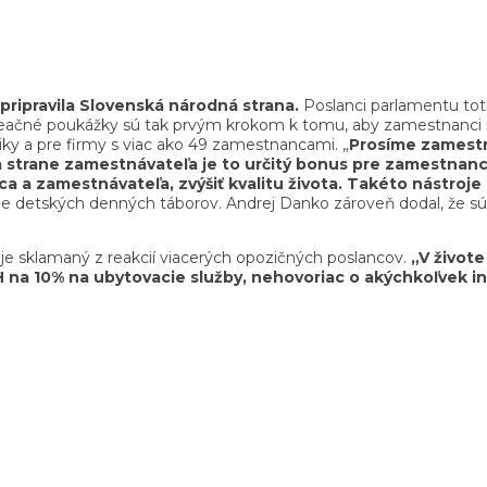
pripravila Slovenská národná strana.
Poslanci parlamentu toti
čné poukážky sú tak prvým krokom k tomu, aby zamestnanci mali a
y a pre firmy s viac ako 49 zamestnancami. „
Prosíme zamestn
 strane zamestnávateľa je to určitý bonus pre zamestnanca
a a zamestnávateľa, zvýšiť kvalitu života. Takéto nástroj
nie detských denných táborov. Andrej Danko zároveň dodal, že sú
 je sklamaný z reakcií viacerých opozičných poslancov.
„V živote
H na 10% na ubytovacie služby, nehovoriac o akýchkoľvek i
“