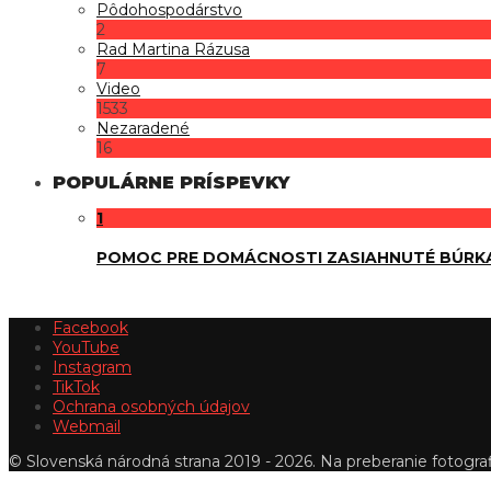
Pôdohospodárstvo
2
Rad Martina Rázusa
7
Video
1533
Nezaradené
16
POPULÁRNE PRÍSPEVKY
1
POMOC PRE DOMÁCNOSTI ZASIAHNUTÉ BÚRK
Facebook
YouTube
Instagram
TikTok
Ochrana osobných údajov
Webmail
© Slovenská národná strana 2019 - 2026. Na preberanie fotografi