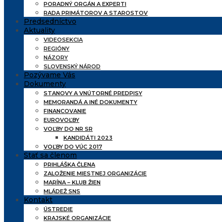
PORADNÝ ORGÁN A EXPERTI
RADA PRIMÁTOROV A STAROSTOV
Predsedníctvo
Aktuality
VIDEOSEKCIA
REGIÓNY
NÁZORY
SLOVENSKÝ NÁROD
Pozývame Vás
Dokumenty
STANOVY A VNÚTORNÉ PREDPISY
MEMORANDÁ A INÉ DOKUMENTY
FINANCOVANIE
EUROVOĽBY
VOĽBY DO NR SR
KANDIDÁTI 2023
VOĽBY DO VÚC 2017
Stať sa členom
PRIHLÁŠKA ČLENA
ZALOŽENIE MIESTNEJ ORGANIZÁCIE
MARÍNA – KLUB ŽIEN
MLÁDEŽ SNS
Kontakt
ÚSTREDIE
KRAJSKÉ ORGANIZÁCIE