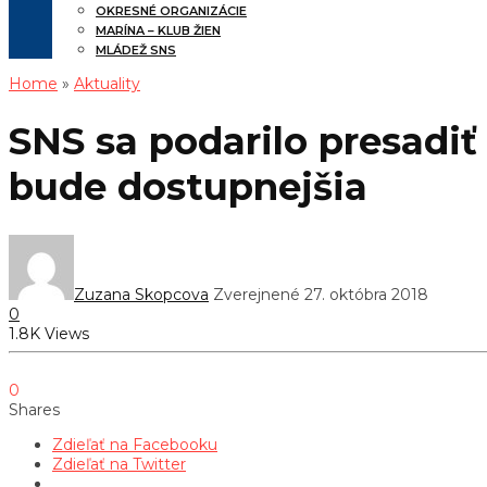
OKRESNÉ ORGANIZÁCIE
MARÍNA – KLUB ŽIEN
MLÁDEŽ SNS
Home
»
Aktuality
SNS sa podarilo presadi
bude dostupnejšia
Zuzana Skopcova
Zverejnené 27. októbra 2018
0
1.8K Views
0
Shares
Zdieľať na Facebooku
Zdieľať na Twitter