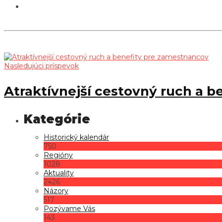
Nasledujúci príspevok
Atraktívnejší cestovný ruch a 
Historický kalendár
750
Regióny
1028
Aktuality
2426
Názory
517
Pozývame Vás
143