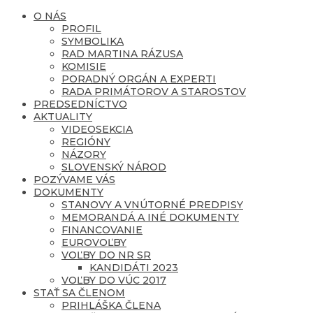
O NÁS
PROFIL
SYMBOLIKA
RAD MARTINA RÁZUSA
KOMISIE
PORADNÝ ORGÁN A EXPERTI
RADA PRIMÁTOROV A STAROSTOV
PREDSEDNÍCTVO
AKTUALITY
VIDEOSEKCIA
REGIÓNY
NÁZORY
SLOVENSKÝ NÁROD
POZÝVAME VÁS
DOKUMENTY
STANOVY A VNÚTORNÉ PREDPISY
MEMORANDÁ A INÉ DOKUMENTY
FINANCOVANIE
EUROVOĽBY
VOĽBY DO NR SR
KANDIDÁTI 2023
VOĽBY DO VÚC 2017
STAŤ SA ČLENOM
PRIHLÁŠKA ČLENA