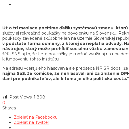
Už o tri mesiace pocítime ďalšiu systémovú zmenu, ktorú 
služby aj rekreačné poukážky na dovolenku na Slovensku. Rekrea
poukážky zavedené skúšobne len na územie Slovenskej republik
v podstate forma odmeny, z ktorej sa neplatia odvody. Na
nástrojov, ktorý môže prehĺbiť sociálnu väzbu zamestnanc
šéfa SNS aj to, že tieto poukážky je možné využiť aj na uhrade
k fungovaniu tohto inštitútu.
Na adresu včerajšieho hlasovania ale predseda NR SR dodal, že
najmä SaS. Je komické, že nehlasovali ani za zníženie DP
dani pre podnikateľov, ale k tomu je dlhá politická cesta.
Post Views:
1 808
0
Shares
Zdieľať na Facebooku
Zdieľať na Twitter