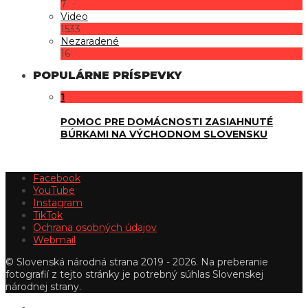
7
Video
1533
Nezaradené
16
POPULÁRNE PRÍSPEVKY
1
POMOC PRE DOMÁCNOSTI ZASIAHNUTÉ
BÚRKAMI NA VÝCHODNOM SLOVENSKU
Facebook
YouTube
Instagram
TikTok
Ochrana osobných údajov
Webmail
© Slovenská národná strana 2019 - 2026. Na preberanie
fotografií z tejto stránky je potrebný súhlas Slovenskej
národnej strany.