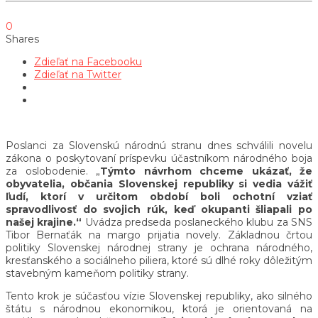
0
Shares
Zdieľať na Facebooku
Zdieľať na Twitter
Poslanci za Slovenskú národnú stranu dnes schválili novelu
zákona o poskytovaní príspevku účastníkom národného boja
za oslobodenie. „
Týmto návrhom chceme ukázať, že
obyvatelia, občania Slovenskej republiky si vedia vážiť
ľudí, ktorí v určitom období boli ochotní vziať
spravodlivosť do svojich rúk, keď okupanti šliapali po
našej krajine.“
Uvádza predseda poslaneckého klubu za SNS
Tibor Bernaťák na margo prijatia novely. Základnou črtou
politiky Slovenskej národnej strany je ochrana národného,
kresťanského a sociálneho piliera, ktoré sú dlhé roky dôležitým
stavebným kameňom politiky strany.
Tento krok je súčasťou vízie Slovenskej republiky, ako silného
štátu s národnou ekonomikou, ktorá je orientovaná na