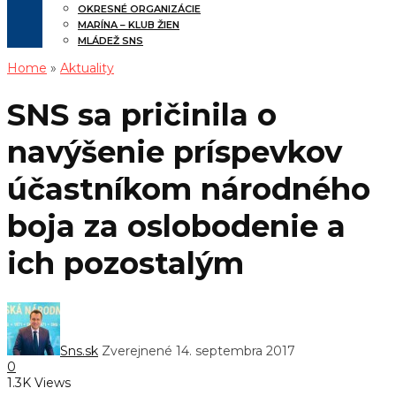
OKRESNÉ ORGANIZÁCIE
MARÍNA – KLUB ŽIEN
MLÁDEŽ SNS
Home
»
Aktuality
SNS sa pričinila o
navýšenie príspevkov
účastníkom národného
boja za oslobodenie a
ich pozostalým
Sns.sk
Zverejnené 14. septembra 2017
0
1.3K Views