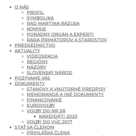
O NÁS
PROFIL
SYMBOLIKA
RAD MARTINA RÁZUSA
KOMISIE
PORADNÝ ORGÁN A EXPERTI
RADA PRIMÁTOROV A STAROSTOV
PREDSEDNÍCTVO
AKTUALITY
VIDEOSEKCIA
REGIÓNY
NÁZORY
SLOVENSKÝ NÁROD
POZÝVAME VÁS
DOKUMENTY
STANOVY A VNÚTORNÉ PREDPISY
MEMORANDÁ A INÉ DOKUMENTY
FINANCOVANIE
EUROVOĽBY
VOĽBY DO NR SR
KANDIDÁTI 2023
VOĽBY DO VÚC 2017
STAŤ SA ČLENOM
PRIHLÁŠKA ČLENA