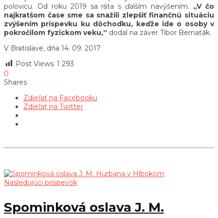
polovicu. Od roku 2019 sa ráta s ďalším navýšením.
„V čo
najkratšom čase sme sa snažili zlepšiť finančnú situáciu
zvýšením príspevku ku dôchodku, keďže ide o osoby v
pokročilom fyzickom veku,“
dodal na záver Tibor Bernaťák.
V Bratislave, dňa 14. 09. 2017
Post Views:
1 293
0
Shares
Zdieľať na Facebooku
Zdieľať na Twitter
Nasledujúci príspevok
Spominková oslava J. M.