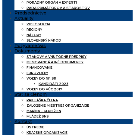
PORADNÝ ORGÁN A EXPERTI
RADA PRIMÁTOROV A STAROSTOV
Predsedníctvo
Aktuality
VIDEOSEKCIA
REGIÓNY
NÁZORY
SLOVENSKÝ NÁROD
Pozývame Vás
Dokumenty
STANOVY A VNÚTORNÉ PREDPISY
MEMORANDÁ A INÉ DOKUMENTY
FINANCOVANIE
EUROVOĽBY
VOĽBY DO NR SR
KANDIDÁTI 2023
VOĽBY DO VÚC 2017
Stať sa členom
PRIHLÁŠKA ČLENA
ZALOŽENIE MIESTNEJ ORGANIZÁCIE
MARÍNA – KLUB ŽIEN
MLÁDEŽ SNS
Kontakt
ÚSTREDIE
KRAJSKÉ ORGANIZÁCIE