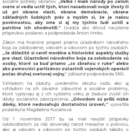
sociálne potreby občanov.
„Veľké i malé národy po celom
svete si vedia uctiť tých, ktorí nasadzovali svoje životy či
už pri obrane vlasti, obrane demokracie, obrane
základných ľudských práv a myslím si, že je našou
povinnosťou, aby sme si aj my týchto ľudí uctili a
patrične ich ohodnotili.“
Uvádza ako dôvod navýšenia
príspevkov poslanec a podpredseda Anton Hrnko.
Zákon má finančne prispieť priamo účastníkom národného
boja za oslobodenie, vdovám a vdovcom po týchto osobách.
„Je dôležité si ceniť morálne a historické aspekty služby
pre vlasť. Účastníkmi národného boja za oslobodenie sú
osoby, ktoré sa buď priamo „so zbraňou v ruke“ alebo
ako pomocníci partizánov zúčastnili vojenských operácií
počas druhej svetovej vojny
,“ zdôraznil podpredseda SNS.
Vzhľadom na zásluhy uvedeného okruhu osôb, ako aj
vzhľadom na ich závažné zdravotné a sociálne problémy,
ktoré vyplývajú aj z ich vyššieho veku, je žiaduce zvýšiť ich
dávky sociálneho zabezpečenia.
„Dôvodom sú príliš nízke
dávky, ktoré nedosahujú dostatočnú úroveň,“
vysvetlila
poslankyňa Magdaléna Kuciaňová.
Od 1. novembra 2017 by sa mali navýšiť príspevky
osloboditeľom za náš slovenský národ mesačne o polovicu,
ako aj vdovám a vdovcom po týchto osobách takisto o