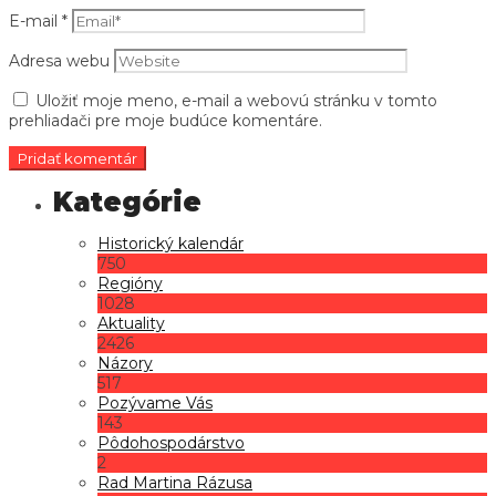
E-mail
*
Adresa webu
Uložiť moje meno, e-mail a webovú stránku v tomto
prehliadači pre moje budúce komentáre.
Historický kalendár
750
Regióny
1028
Aktuality
2426
Názory
517
Pozývame Vás
143
Pôdohospodárstvo
2
Rad Martina Rázusa