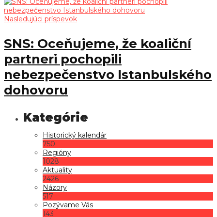
Nasledujúci príspevok
SNS: Oceňujeme, že koaliční
partneri pochopili
nebezpečenstvo Istanbulského
dohovoru
Historický kalendár
750
Regióny
1028
Aktuality
2426
Názory
517
Pozývame Vás
143