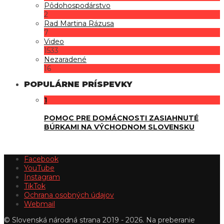
Pôdohospodárstvo
2
Rad Martina Rázusa
7
Video
1533
Nezaradené
16
POPULÁRNE PRÍSPEVKY
1
POMOC PRE DOMÁCNOSTI ZASIAHNUTÉ
BÚRKAMI NA VÝCHODNOM SLOVENSKU
Facebook
YouTube
Instagram
TikTok
Ochrana osobných údajov
Webmail
© Slovenská národná strana 2019 - 2026. Na preberanie