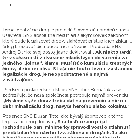
Téma legalizácie drog je pre celú Slovenskú národnú stranu
uzavretá. SNS absolútne nesúhlasí s akýmkoľvek zákonom,
ktorý bude legalizovať drogy, zľahčovať prístup k ich získaniu,
či legitimizovať distribúciu a ich užívanie. Predseda SNS
Andrej Danko svoj postoj jasne deklaroval.
„Ak niekto tvrdí,
že v súčasnosti zatvárame mladistvých do väzenia za
jedného „jointa“, klame. Musí ísť o kumuláciu trestných
činov, alebo recidívu. Strašenie touto tézou zástancov
legalizácie drog, je neopodstatnené a najmä
zavádzajúce.“
Predseda poslaneckého klubu SNS Tibor Bernaťák zase
zdôrazňuje, že naša spoločnosť potrebuje najmä prevenciu.
„
Myslíme si, že dôraz treba dať na prevenciu a nie na
dekriminalizáciu drog, navyše heroínu alebo kokaínu.“
Poslanec SNS Dušan Tittel ako bývalý športovec k téme
legalizácie drog dodáva:
„S radosťou som prijal
rozhodnutie pani ministerky spravodlivosti o stiahnutí
predkladaného návrhu tzv. zákona o drogách. Ja ako