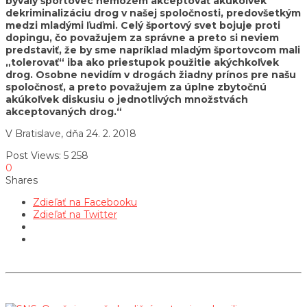
bývalý športovec nemôžem akceptovať akúkoľvek
dekriminalizáciu drog v našej spoločnosti, predovšetkým
medzi mladými ľuďmi.
Celý športový svet bojuje proti
dopingu, čo považujem za správne a preto si neviem
predstaviť, že by sme napríklad mladým športovcom mali
„tolerovať“ iba ako priestupok použitie akýchkoľvek
drog.
Osobne nevidím v drogách žiadny prínos pre našu
spoločnosť, a preto považujem za úplne zbytočnú
akúkoľvek diskusiu o jednotlivých množstvách
akceptovaných drog.“
V Bratislave, dňa 24. 2. 2018
Post Views:
5 258
0
Shares
Zdieľať na Facebooku
Zdieľať na Twitter