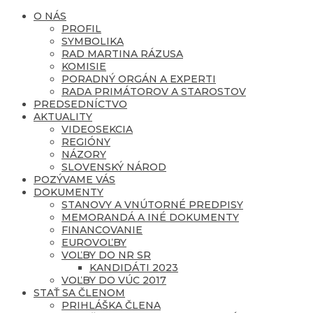
O NÁS
PROFIL
SYMBOLIKA
RAD MARTINA RÁZUSA
KOMISIE
PORADNÝ ORGÁN A EXPERTI
RADA PRIMÁTOROV A STAROSTOV
PREDSEDNÍCTVO
AKTUALITY
VIDEOSEKCIA
REGIÓNY
NÁZORY
SLOVENSKÝ NÁROD
POZÝVAME VÁS
DOKUMENTY
STANOVY A VNÚTORNÉ PREDPISY
MEMORANDÁ A INÉ DOKUMENTY
FINANCOVANIE
EUROVOĽBY
VOĽBY DO NR SR
KANDIDÁTI 2023
VOĽBY DO VÚC 2017
STAŤ SA ČLENOM
PRIHLÁŠKA ČLENA