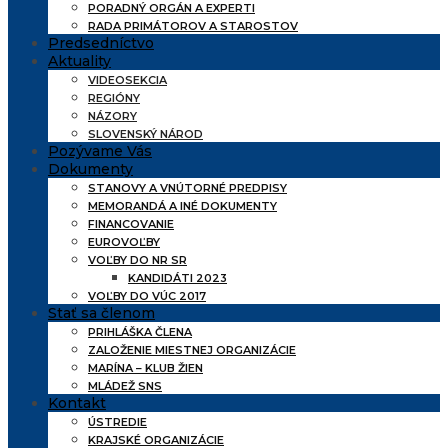
PORADNÝ ORGÁN A EXPERTI
RADA PRIMÁTOROV A STAROSTOV
Predsedníctvo
Aktuality
VIDEOSEKCIA
REGIÓNY
NÁZORY
SLOVENSKÝ NÁROD
Pozývame Vás
Dokumenty
STANOVY A VNÚTORNÉ PREDPISY
MEMORANDÁ A INÉ DOKUMENTY
FINANCOVANIE
EUROVOĽBY
VOĽBY DO NR SR
KANDIDÁTI 2023
VOĽBY DO VÚC 2017
Stať sa členom
PRIHLÁŠKA ČLENA
ZALOŽENIE MIESTNEJ ORGANIZÁCIE
MARÍNA – KLUB ŽIEN
MLÁDEŽ SNS
Kontakt
ÚSTREDIE
KRAJSKÉ ORGANIZÁCIE