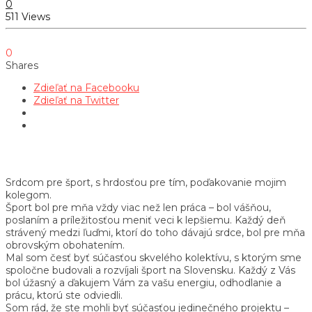
0
511 Views
0
Shares
Zdieľať na Facebooku
Zdieľať na Twitter
Srdcom pre šport, s hrdosťou pre tím, poďakovanie mojim
kolegom.
Šport bol pre mňa vždy viac než len práca – bol vášňou,
poslaním a príležitosťou meniť veci k lepšiemu. Každý deň
strávený medzi ľuďmi, ktorí do toho dávajú srdce, bol pre mňa
obrovským obohatením.
Mal som česť byť súčasťou skvelého kolektívu, s ktorým sme
spoločne budovali a rozvíjali šport na Slovensku. Každý z Vás
bol úžasný a ďakujem Vám za vašu energiu, odhodlanie a
prácu, ktorú ste odviedli.
Som rád, že ste mohli byť súčasťou jedinečného projektu –