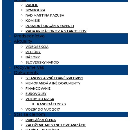
PROFIL
SYMBOLIKA
RAD MARTINA RÁZUSA
KOMISIE
PORADNÝ ORGÁN A EXPERTI
RADA PRIMÁTOROV A STAROSTOV
Predsedníctvo
Aktuality
VIDEOSEKCIA
REGIÓNY
NÁZORY
SLOVENSKÝ NÁROD
Pozývame Vás
Dokumenty
STANOVY A VNÚTORNÉ PREDPISY
MEMORANDÁ A INÉ DOKUMENTY
FINANCOVANIE
EUROVOĽBY
VOĽBY DO NR SR
KANDIDÁTI 2023
VOĽBY DO VÚC 2017
Stať sa členom
PRIHLÁŠKA ČLENA
ZALOŽENIE MIESTNEJ ORGANIZÁCIE