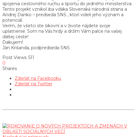
spojenia cestovného ruchu a športu do jedného ministerstva.
Tento projekt vznikol iba vďaka Slovenská národná strana a
Andrej Danko – predseda SNS , ktorí videli jeho význam a
potenciál.
Verím, že všetci ste šikovní a v živote nájdete svoje
uplatnenie. Som na Vás hrdý a držím Vám palce na vašej
ďalšej ceste!
Ďakujem!
Ján Krišanda, podpredseda SNS
Post Views:
511
0
Shares
Zdieľať na Facebooku
Zdieľať na Twitter
Nasledujúci príspevok