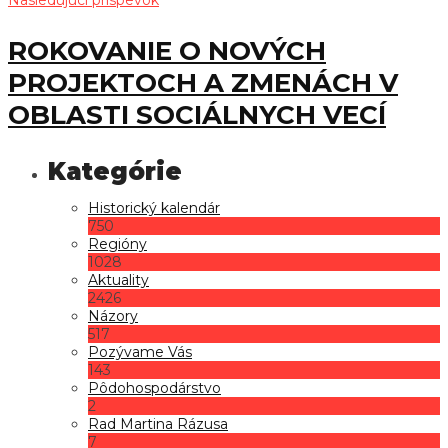
ROKOVANIE O NOVÝCH
PROJEKTOCH A ZMENÁCH V
OBLASTI SOCIÁLNYCH VECÍ
Historický kalendár
750
Regióny
1028
Aktuality
2426
Názory
517
Pozývame Vás
143
Pôdohospodárstvo
2
Rad Martina Rázusa
7