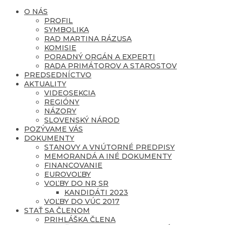
O NÁS
PROFIL
SYMBOLIKA
RAD MARTINA RÁZUSA
KOMISIE
PORADNÝ ORGÁN A EXPERTI
RADA PRIMÁTOROV A STAROSTOV
PREDSEDNÍCTVO
AKTUALITY
VIDEOSEKCIA
REGIÓNY
NÁZORY
SLOVENSKÝ NÁROD
POZÝVAME VÁS
DOKUMENTY
STANOVY A VNÚTORNÉ PREDPISY
MEMORANDÁ A INÉ DOKUMENTY
FINANCOVANIE
EUROVOĽBY
VOĽBY DO NR SR
KANDIDÁTI 2023
VOĽBY DO VÚC 2017
STAŤ SA ČLENOM
PRIHLÁŠKA ČLENA