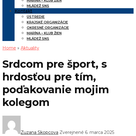
MARÍNA – KLUB ŽIEN
MLÁDEŽ SNS
Kontakt
ÚSTREDIE
KRAJSKÉ ORGANIZÁCIE
OKRESNÉ ORGANIZÁCIE
MARÍNA – KLUB ŽIEN
MLÁDEŽ SNS
Home
»
Aktuality
Srdcom pre šport, s
hrdosťou pre tím,
poďakovanie mojim
kolegom
Zuzana Skopcova
Zverejnené 6. marca 2025