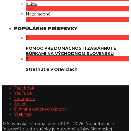
Video
1533
Nezaradené
16
POPULÁRNE PRÍSPEVKY
1
POMOC PRE DOMÁCNOSTI ZASIAHNUTÉ
BÚRKAMI NA VÝCHODNOM SLOVENSKU
2
Stretnutie v Oraviciach
Facebook
YouTube
Instagram
TikTok
Ochrana osobných údajov
Webmail
© Slovenská národná strana 2019 - 2026. Na preberanie
fotografií z tejto stránky je potrebný súhlas Slovenskej