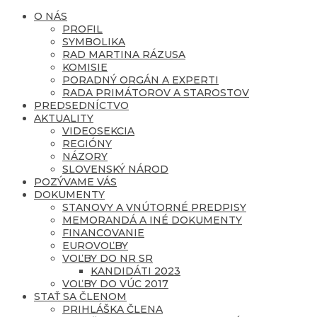
O NÁS
PROFIL
SYMBOLIKA
RAD MARTINA RÁZUSA
KOMISIE
PORADNÝ ORGÁN A EXPERTI
RADA PRIMÁTOROV A STAROSTOV
PREDSEDNÍCTVO
AKTUALITY
VIDEOSEKCIA
REGIÓNY
NÁZORY
SLOVENSKÝ NÁROD
POZÝVAME VÁS
DOKUMENTY
STANOVY A VNÚTORNÉ PREDPISY
MEMORANDÁ A INÉ DOKUMENTY
FINANCOVANIE
EUROVOĽBY
VOĽBY DO NR SR
KANDIDÁTI 2023
VOĽBY DO VÚC 2017
STAŤ SA ČLENOM
PRIHLÁŠKA ČLENA