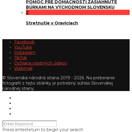
POMOC PRE DOMÁCNOSTI ZASIAHNUTÉ
BÚRKAMI NA VÝCHODNOM SLOVENSKU
2
Stretnutie v Oraviciach
Facebook
YouTube
Instagram
TikTok
Ochrana osobných údajov
Webmail
© Slovenská národná strana 2019 - 2026. Na preberanie
fotografií z tejto stránky je potrebný súhlas Slovenskej
národnej strany.
Press enter/return to begin your search