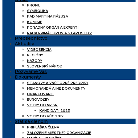
PROFIL
SYMBOLIKA
RAD MARTINA RÁZUSA
KOMISIE
PORADNÝ ORGÁN A EXPERTI
RADA PRIMÁTOROV A STAROSTOV
Predsedníctvo
Aktuality
VIDEOSEKCIA
REGIÓNY
NÁZORY
SLOVENSKÝ NÁROD
Pozývame Vás
Dokumenty
STANOVY A VNÚTORNÉ PREDPISY
MEMORANDÁ A INÉ DOKUMENTY
FINANCOVANIE
EUROVOĽBY
VOĽBY DO NR SR
KANDIDÁTI 2023
VOĽBY DO VÚC 2017
Stať sa členom
PRIHLÁŠKA ČLENA
ZALOŽENIE MIESTNEJ ORGANIZÁCIE