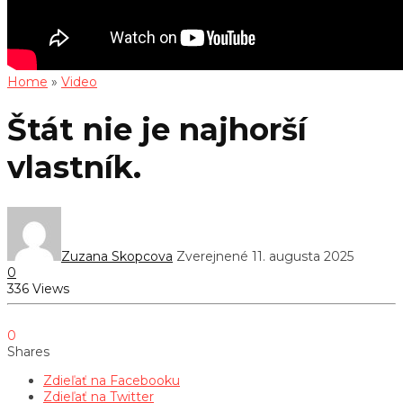
Home
»
Video
Štát nie je najhorší
vlastník.
Zuzana Skopcova
Zverejnené 11. augusta 2025
0
336 Views
0
Shares
Zdieľať na Facebooku
Zdieľať na Twitter