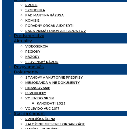
PROFIL
SYMBOLIKA
RAD MARTINA RÁZUSA
KOMISIE
PORADNÝ ORGÁN A EXPERTI
RADA PRIMÁTOROV A STAROSTOV
Predsedníctvo
Aktuality
VIDEOSEKCIA
REGIÓNY
NÁZORY
SLOVENSKÝ NÁROD
Pozývame Vás
Dokumenty
STANOVY A VNÚTORNÉ PREDPISY
MEMORANDÁ A INÉ DOKUMENTY
FINANCOVANIE
EUROVOĽBY
VOĽBY DO NR SR
KANDIDÁTI 2023
VOĽBY DO VÚC 2017
Stať sa členom
PRIHLÁŠKA ČLENA
ZALOŽENIE MIESTNEJ ORGANIZÁCIE