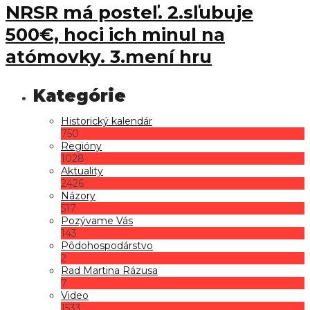
NRSR má posteľ. 2.sľubuje
500€, hoci ich minul na
atómovky. 3.mení hru
Historický kalendár
750
Regióny
1028
Aktuality
2426
Názory
517
Pozývame Vás
143
Pôdohospodárstvo
2
Rad Martina Rázusa
7
Video
1533