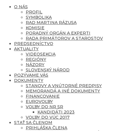
O NÁS
PROFIL
SYMBOLIKA
RAD MARTINA RÁZUSA
KOMISIE
PORADNÝ ORGÁN A EXPERTI
RADA PRIMÁTOROV A STAROSTOV
PREDSEDNÍCTVO
AKTUALITY
VIDEOSEKCIA
REGIÓNY
NÁZORY
SLOVENSKÝ NÁROD
POZÝVAME VÁS
DOKUMENTY
STANOVY A VNÚTORNÉ PREDPISY
MEMORANDÁ A INÉ DOKUMENTY
FINANCOVANIE
EUROVOĽBY
VOĽBY DO NR SR
KANDIDÁTI 2023
VOĽBY DO VÚC 2017
STAŤ SA ČLENOM
PRIHLÁŠKA ČLENA