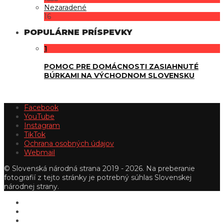
Nezaradené
16
POPULÁRNE PRÍSPEVKY
1
POMOC PRE DOMÁCNOSTI ZASIAHNUTÉ
BÚRKAMI NA VÝCHODNOM SLOVENSKU
Facebook
YouTube
Instagram
TikTok
Ochrana osobných údajov
Webmail
© Slovenská národná strana 2019 - 2026. Na preberanie
fotografií z tejto stránky je potrebný súhlas Slovenskej
národnej strany.