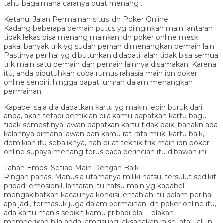
tahu bagaimana caranya buat menang .
Ketahui Jalan Permainan situs idn Poker Online
Kadang beberapa pemain putus yg diinginkan main lantaran
tidak lekas bisa menang mainkan idn poker online meski
pakai banyak trik yg sudah pernah dimenangkan pemain lain.
Pastinya perihal yg dibutuhkan didapati ialah tidak bisa semua
trik main satu pemain dan pemain lainnya disamakan. Karena
itu, anda dibutuhkan coba rumus rahasia main idn poker
online sendiri, hingga dapat lumrah dalam menangkan
permainan.
Kapabel saja dia dapatkan kartu yg makin lebih buruk dari
anda, akan tetapi demikian bila kamu dapatkan kartu bagu
tidak semestinya lawan dapatkan kartu tidak baik, bahakn ada
kalahnya dimana lawan dan kamu rat-rata miliki kartu baik,
demikian itu sebaliknya, nah buat teknik trik main idn poker
online supaya menang terus baca perincian itu dibawah ini
Tahan Emosi Setiap Main Dengan Baik
Ringan panas, Manusia utamanya miliki nafsu, tersulut sedikit
pribadi emosionil, lantaran itu nafsu main yg kapabel
mengakibatkan kacaunya kondisi, entahlah itu dalam perihal
apa jadi, termasuk juga dalam permainan idn poker online itu,
ada kartu manis sedikit kamu pribadi blal – blakan
memberikan bila anda lamgsung laksanakan raise, atau all-in.