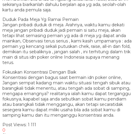
sekiranya biarkanlah dahulu berjalan apa yg ada, seolah-olah
kartu anda pemula saja.
Duduk Pada Meja Yg Ramai Pemain
Jangan pribadi duduk di meja. Arahnya, waktu kamu dekati
meja jangan pribadi duduk jadi pemain si satu meja, akan
tetapi lihat semasing pemain yg ada di meja yg dapat anda
mainkan, Observasi terus serius , kami kasih umpamanya : ada
pemain yg kencang sekali putuskan chek, raise, all-in dan fold,
demikian itu sebaliknya , jangan salah , ini terhitung dalam trik
main di situs idn poker online Indonesia supaya menang
terus.
Fokuskan Konsentrasi Dengan Baik
Konsentrasi dengan bagus saat bermain idn poker online,
Jangan sempat kadang main waktu situasi tengah sibuk atau
barangkali tidak menentu, atau tengah ada sobat di samping,
mengapa emangnya? realitanya ialah kamu dapat terganggu
fokusnya, kapabel saja anda sebutkan sobat kamu pendiam
atau barangkali tidak menggangu, akan tetapi secaratidak
sesegera kamu dapat miliki usaha bila ada sobat kamu di
samping kamu dan itu menganggu konsentrasi anda.
Post Views:
1 111
0