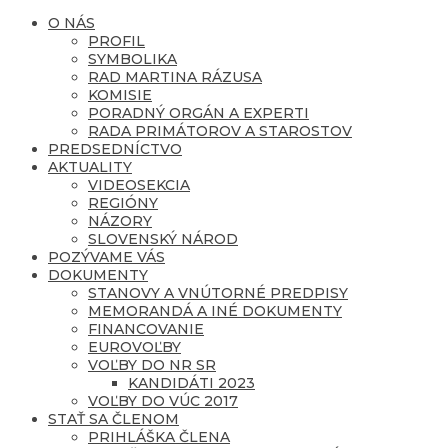
O NÁS
PROFIL
SYMBOLIKA
RAD MARTINA RÁZUSA
KOMISIE
PORADNÝ ORGÁN A EXPERTI
RADA PRIMÁTOROV A STAROSTOV
PREDSEDNÍCTVO
AKTUALITY
VIDEOSEKCIA
REGIÓNY
NÁZORY
SLOVENSKÝ NÁROD
POZÝVAME VÁS
DOKUMENTY
STANOVY A VNÚTORNÉ PREDPISY
MEMORANDÁ A INÉ DOKUMENTY
FINANCOVANIE
EUROVOĽBY
VOĽBY DO NR SR
KANDIDÁTI 2023
VOĽBY DO VÚC 2017
STAŤ SA ČLENOM
PRIHLÁŠKA ČLENA