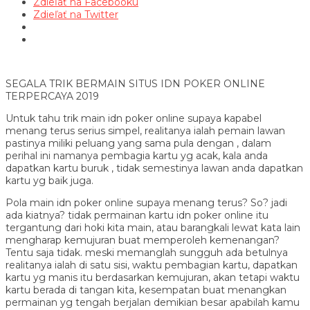
Zdieľať na Facebooku
Zdieľať na Twitter
SEGALA TRIK BERMAIN SITUS IDN POKER ONLINE
TERPERCAYA 2019
Untuk tahu trik main idn poker online supaya kapabel
menang terus serius simpel, realitanya ialah pemain lawan
pastinya miliki peluang yang sama pula dengan , dalam
perihal ini namanya pembagia kartu yg acak, kala anda
dapatkan kartu buruk , tidak semestinya lawan anda dapatkan
kartu yg baik juga.
Pola main idn poker online supaya menang terus? So? jadi
ada kiatnya? tidak permainan kartu idn poker online itu
tergantung dari hoki kita main, atau barangkali lewat kata lain
mengharap kemujuran buat memperoleh kemenangan?
Tentu saja tidak. meski memanglah sungguh ada betulnya
realitanya ialah di satu sisi, waktu pembagian kartu, dapatkan
kartu yg manis itu berdasarkan kemujuran, akan tetapi waktu
kartu berada di tangan kita, kesempatan buat menangkan
permainan yg tengah berjalan demikian besar apabilah kamu