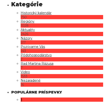
Historický kalendár
750
Regióny
1028
Aktuality
2426
Názory
517
Pozývame Vás
143
Pôdohospodárstvo
2
Rad Martina Rázusa
7
Video
1533
Nezaradené
16
POPULÁRNE PRÍSPEVKY
1