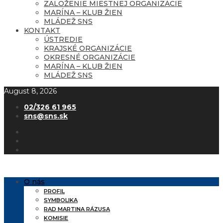
ZALOŽENIE MIESTNEJ ORGANIZÁCIE
MARÍNA – KLUB ŽIEN
MLÁDEŽ SNS
KONTAKT
ÚSTREDIE
KRAJSKÉ ORGANIZÁCIE
OKRESNÉ ORGANIZÁCIE
MARÍNA – KLUB ŽIEN
MLÁDEŽ SNS
August 8, 2026
02/326 61 965
sns@sns.sk
O nás
PROFIL
SYMBOLIKA
RAD MARTINA RÁZUSA
KOMISIE