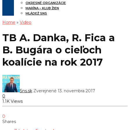
OKRESNÉ ORGANIZÁCIE
MARÍNA – KLUB ŽIEN
MLÁDEŽ SNS
Home
»
Video
TB A. Danka, R. Fica a
B. Bugára o cieľoch
koalície na rok 2017
Sns.sk
Zverejnené 13. novembra 2017
0
1.1K Views
0
Shares