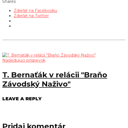
Shares
Zdieľať na Facebooku
Zdieľať na Twitter
Nasledujúci príspevok
T. Bernaťák v relácii "Braňo
Závodský Naživo"
LEAVE A REPLY
Pridaj komentár