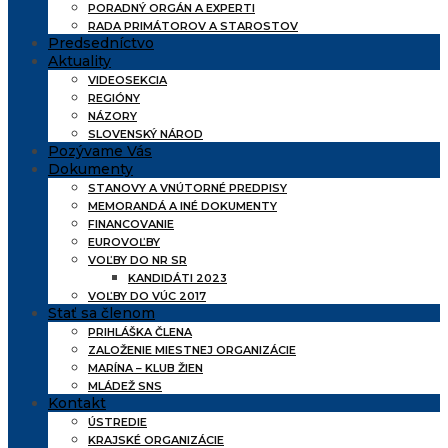
PORADNÝ ORGÁN A EXPERTI
RADA PRIMÁTOROV A STAROSTOV
Predsedníctvo
Aktuality
VIDEOSEKCIA
REGIÓNY
NÁZORY
SLOVENSKÝ NÁROD
Pozývame Vás
Dokumenty
STANOVY A VNÚTORNÉ PREDPISY
MEMORANDÁ A INÉ DOKUMENTY
FINANCOVANIE
EUROVOĽBY
VOĽBY DO NR SR
KANDIDÁTI 2023
VOĽBY DO VÚC 2017
Stať sa členom
PRIHLÁŠKA ČLENA
ZALOŽENIE MIESTNEJ ORGANIZÁCIE
MARÍNA – KLUB ŽIEN
MLÁDEŽ SNS
Kontakt
ÚSTREDIE
KRAJSKÉ ORGANIZÁCIE