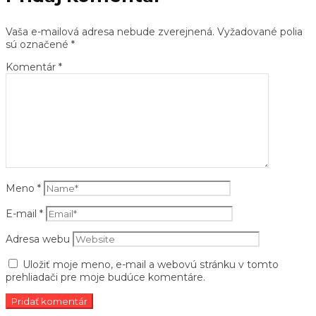
Vaša e-mailová adresa nebude zverejnená.
Vyžadované polia
sú označené
*
Komentár
*
Meno
*
E-mail
*
Adresa webu
Uložiť moje meno, e-mail a webovú stránku v tomto
prehliadači pre moje budúce komentáre.