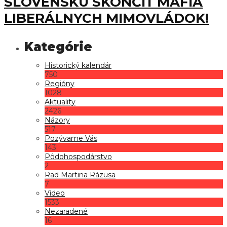
SLOVENSKU SKONČIŤ MAFIA
LIBERÁLNYCH MIMOVLÁDOK!
Historický kalendár
750
Regióny
1028
Aktuality
2426
Názory
517
Pozývame Vás
143
Pôdohospodárstvo
2
Rad Martina Rázusa
7
Video
1533
Nezaradené
16