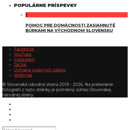
POPULÁRNE PRÍSPEVKY
1
POMOC PRE DOMÁCNOSTI ZASIAHNUTÉ
BÚRKAMI NA VÝCHODNOM SLOVENSKU
Facebook
YouTube
Instagram
TikTok
Ochrana osobných údajov
Webmail
© Slovenská národná strana 2019 - 2026. Na preberanie
fotografií z tejto stránky je potrebný súhlas Slovenskej
národnej strany.