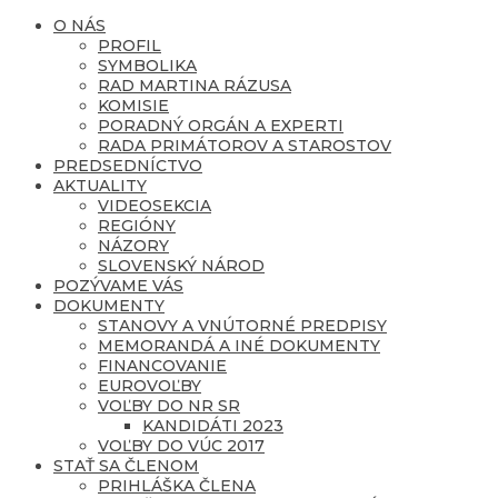
O NÁS
PROFIL
SYMBOLIKA
RAD MARTINA RÁZUSA
KOMISIE
PORADNÝ ORGÁN A EXPERTI
RADA PRIMÁTOROV A STAROSTOV
PREDSEDNÍCTVO
AKTUALITY
VIDEOSEKCIA
REGIÓNY
NÁZORY
SLOVENSKÝ NÁROD
POZÝVAME VÁS
DOKUMENTY
STANOVY A VNÚTORNÉ PREDPISY
MEMORANDÁ A INÉ DOKUMENTY
FINANCOVANIE
EUROVOĽBY
VOĽBY DO NR SR
KANDIDÁTI 2023
VOĽBY DO VÚC 2017
STAŤ SA ČLENOM
PRIHLÁŠKA ČLENA