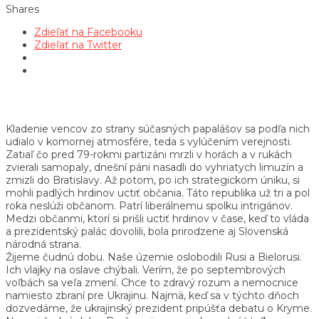
Shares
Zdieľať na Facebooku
Zdieľať na Twitter
Kladenie vencov zo strany súčasných papalášov sa podľa nich
udialo v komornej atmosfére, teda s vylúčením verejnosti.
Zatiaľ čo pred 79-rokmi partizáni mrzli v horách a v rukách
zvierali samopaly, dnešní páni nasadli do vyhriatych limuzín a
zmizli do Bratislavy. Až potom, po ich strategickom úniku, si
mohli padlých hrdinov uctiť občania. Táto republika už tri a pol
roka neslúži občanom. Patrí liberálnemu spolku intrigánov.
Medzi občanmi, ktorí si prišli uctiť hrdinov v čase, keď to vláda
a prezidentský palác dovolili, bola prirodzene aj Slovenská
národná strana.
Žijeme čudnú dobu. Naše územie oslobodili Rusi a Bielorusi.
Ich vlajky na oslave chýbali. Verím, že po septembrových
voľbách sa veľa zmení. Chce to zdravý rozum a nemocnice
namiesto zbraní pre Ukrajinu. Najmä, keď sa v týchto dňoch
dozvedáme, že ukrajinský prezident pripúšťa debatu o Kryme.