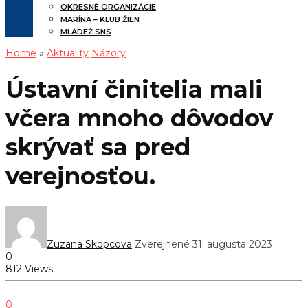
OKRESNÉ ORGANIZÁCIE
MARÍNA – KLUB ŽIEN
MLÁDEŽ SNS
Home
»
Aktuality
Názory
Ústavní činitelia mali
včera mnoho dôvodov
skrývať sa pred
verejnosťou.
Zuzana Skopcova
Zverejnené 31. augusta 2023
0
812 Views
0