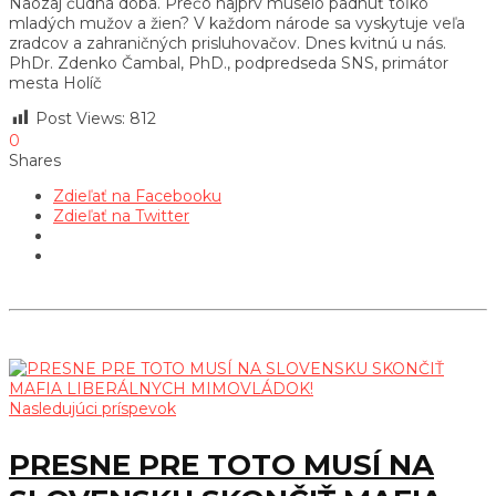
Naozaj čudná doba. Prečo najprv muselo padnúť toľko
mladých mužov a žien? V každom národe sa vyskytuje veľa
zradcov a zahraničných prisluhovačov. Dnes kvitnú u nás.
PhDr. Zdenko Čambal, PhD., podpredseda SNS, primátor
mesta Holíč
Post Views:
812
0
Shares
Zdieľať na Facebooku
Zdieľať na Twitter
Nasledujúci príspevok
PRESNE PRE TOTO MUSÍ NA