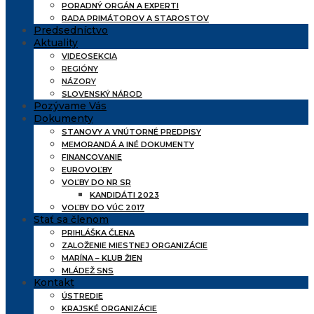
PORADNÝ ORGÁN A EXPERTI
RADA PRIMÁTOROV A STAROSTOV
Predsedníctvo
Aktuality
VIDEOSEKCIA
REGIÓNY
NÁZORY
SLOVENSKÝ NÁROD
Pozývame Vás
Dokumenty
STANOVY A VNÚTORNÉ PREDPISY
MEMORANDÁ A INÉ DOKUMENTY
FINANCOVANIE
EUROVOĽBY
VOĽBY DO NR SR
KANDIDÁTI 2023
VOĽBY DO VÚC 2017
Stať sa členom
PRIHLÁŠKA ČLENA
ZALOŽENIE MIESTNEJ ORGANIZÁCIE
MARÍNA – KLUB ŽIEN
MLÁDEŽ SNS
Kontakt
ÚSTREDIE
KRAJSKÉ ORGANIZÁCIE