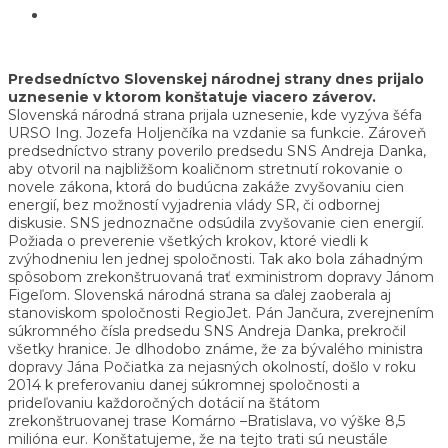
Predsedníctvo Slovenskej národnej strany dnes prijalo
uznesenie v ktorom konštatuje viacero záverov.
Slovenská národná strana prijala uznesenie, kde vyzýva šéfa
URSO Ing. Jozefa Holjenčíka na vzdanie sa funkcie. Zároveň
predsedníctvo strany poverilo predsedu SNS Andreja Danka,
aby otvoril na najbližšom koaličnom stretnutí rokovanie o
novele zákona, ktorá do budúcna zakáže zvyšovaniu cien
energií, bez možností vyjadrenia vlády SR, či odbornej
diskusie. SNS jednoznačne odsúdila zvyšovanie cien energií.
Požiada o preverenie všetkých krokov, ktoré viedli k
zvýhodneniu len jednej spoločnosti. Tak ako bola záhadným
spôsobom zrekonštruovaná trať exministrom dopravy Jánom
Figeľom. Slovenská národná strana sa ďalej zaoberala aj
stanoviskom spoločnosti RegioJet. Pán Jančura, zverejnením
súkromného čísla predsedu SNS Andreja Danka, prekročil
všetky hranice. Je dlhodobo známe, že za bývalého ministra
dopravy Jána Počiatka za nejasných okolností, došlo v roku
2014 k preferovaniu danej súkromnej spoločnosti a
prideľovaniu každoročných dotácií na štátom
zrekonštruovanej trase Komárno –Bratislava, vo výške 8,5
milióna eur. Konštatujeme, že na tejto trati sú neustále