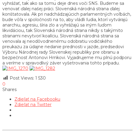
vyhrážať, tak ako sa tomu deje dnes voči SNS. Budeme sa
venovať ďalej našej práci. Slovenská národná strana ďalej
konštatovala. Ak pri nadchádzajúcich parlamentných voľbách,
bude vôľa v spoločnosti na to, aby vládli ľudia, ktorí vytvárajú
anarchiu, agresiu, šíria zlo a vyhrážajú sa iným ľuďom
likvidáciou, tak Slovenská národná strana nikdy s takýmito
stranami nevytvorí koalíciu. Slovenská národná strana sa
venovala aj neodôvodnenému odobratiu vodičského
preukazu za údajne nedanie prednosti v jazde, predsedovi
Výboru Národnej rady Slovenskej republiky pre obranu a
bezpečnosť Antonovi Hrnkovi. Vyjadrujeme mu plnú podporu
a veríme v spravodlivý záver vyšetrovania tohto prípadu.
Post Views:
1 530
0
Shares
Zdieľať na Facebooku
Zdieľať na Twitter