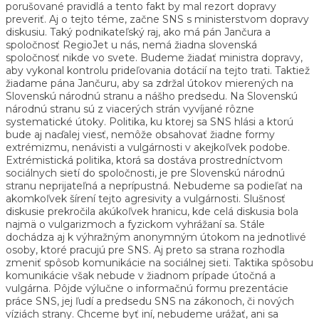
porušované pravidlá a tento fakt by mal rezort dopravy
preveriť. Aj o tejto téme, začne SNS s ministerstvom dopravy
diskusiu. Taký podnikateľský raj, ako má pán Jančura a
spoločnosť RegioJet u nás, nemá žiadna slovenská
spoločnosť nikde vo svete. Budeme žiadať ministra dopravy,
aby vykonal kontrolu prideľovania dotácií na tejto trati. Taktiež
žiadame pána Jančuru, aby sa zdržal útokov mierených na
Slovenskú národnú stranu a nášho predsedu. Na Slovenskú
národnú stranu sú z viacerých strán vyvíjané rôzne
systematické útoky. Politika, ku ktorej sa SNS hlási a ktorú
bude aj naďalej viesť, nemôže obsahovať žiadne formy
extrémizmu, nenávisti a vulgárnosti v akejkoľvek podobe.
Extrémistická politika, ktorá sa dostáva prostredníctvom
sociálnych sietí do spoločnosti, je pre Slovenskú národnú
stranu neprijateľná a neprípustná. Nebudeme sa podieľať na
akomkoľvek šírení tejto agresivity a vulgárnosti. Slušnosť
diskusie prekročila akúkoľvek hranicu, kde celá diskusia bola
najmä o vulgarizmoch a fyzickom vyhrážaní sa. Stále
dochádza aj k výhražným anonymným útokom na jednotlivé
osoby, ktoré pracujú pre SNS. Aj preto sa strana rozhodla
zmeniť spôsob komunikácie na sociálnej sieti. Taktika spôsobu
komunikácie však nebude v žiadnom prípade útočná a
vulgárna. Pôjde výlučne o informačnú formu prezentácie
práce SNS, jej ľudí a predsedu SNS na zákonoch, či nových
víziách strany. Chceme byť iní, nebudeme urážať, ani sa