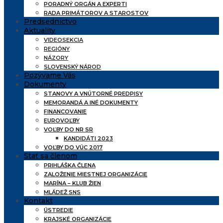
PORADNÝ ORGÁN A EXPERTI
RADA PRIMÁTOROV A STAROSTOV
Predsedníctvo
Aktuality
VIDEOSEKCIA
REGIÓNY
NÁZORY
SLOVENSKÝ NÁROD
Pozývame Vás
Dokumenty
STANOVY A VNÚTORNÉ PREDPISY
MEMORANDÁ A INÉ DOKUMENTY
FINANCOVANIE
EUROVOĽBY
VOĽBY DO NR SR
KANDIDÁTI 2023
VOĽBY DO VÚC 2017
Stať sa členom
PRIHLÁŠKA ČLENA
ZALOŽENIE MIESTNEJ ORGANIZÁCIE
MARÍNA – KLUB ŽIEN
MLÁDEŽ SNS
Kontakt
ÚSTREDIE
KRAJSKÉ ORGANIZÁCIE