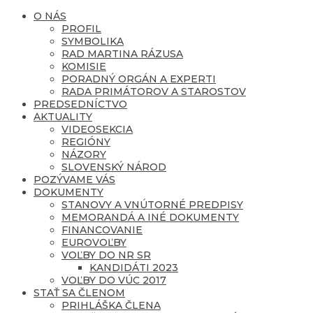
O NÁS
PROFIL
SYMBOLIKA
RAD MARTINA RÁZUSA
KOMISIE
PORADNÝ ORGÁN A EXPERTI
RADA PRIMÁTOROV A STAROSTOV
PREDSEDNÍCTVO
AKTUALITY
VIDEOSEKCIA
REGIÓNY
NÁZORY
SLOVENSKÝ NÁROD
POZÝVAME VÁS
DOKUMENTY
STANOVY A VNÚTORNÉ PREDPISY
MEMORANDÁ A INÉ DOKUMENTY
FINANCOVANIE
EUROVOĽBY
VOĽBY DO NR SR
KANDIDÁTI 2023
VOĽBY DO VÚC 2017
STAŤ SA ČLENOM
PRIHLÁŠKA ČLENA