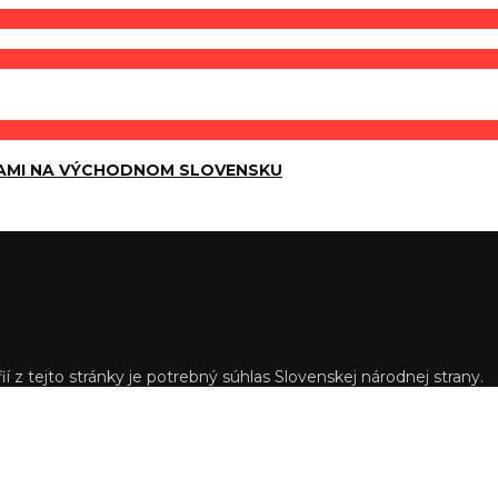
AMI NA VÝCHODNOM SLOVENSKU
í z tejto stránky je potrebný súhlas Slovenskej národnej strany.