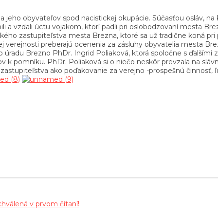
a jeho obyvateľov spod nacistickej okupácie. Súčasťou osláv, na 
i a vzdali úctu vojakom, ktorí padli pri oslobodzovaní mesta Brez
ho zastupiteľstva mesta Brezna, ktoré sa už tradične koná pri prí
kej verejnosti preberajú ocenenia za zásluhy obyvatelia mesta B
 úradu Brezno PhDr. Ingrid Poliaková, ktorá spoločne s ďalšími
tov k pomníku. PhDr. Poliaková si o niečo neskôr prevzala na 
stupiteľstva ako poďakovanie za verejno -prospešnú činnosť, ľud