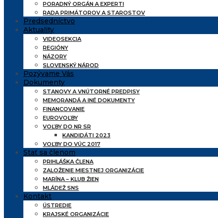
PORADNÝ ORGÁN A EXPERTI
RADA PRIMÁTOROV A STAROSTOV
Predsedníctvo
Aktuality
VIDEOSEKCIA
REGIÓNY
NÁZORY
SLOVENSKÝ NÁROD
Pozývame Vás
Dokumenty
STANOVY A VNÚTORNÉ PREDPISY
MEMORANDÁ A INÉ DOKUMENTY
FINANCOVANIE
EUROVOĽBY
VOĽBY DO NR SR
KANDIDÁTI 2023
VOĽBY DO VÚC 2017
Stať sa členom
PRIHLÁŠKA ČLENA
ZALOŽENIE MIESTNEJ ORGANIZÁCIE
MARÍNA – KLUB ŽIEN
MLÁDEŽ SNS
Kontakt
ÚSTREDIE
KRAJSKÉ ORGANIZÁCIE