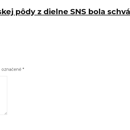
ej pôdy z dielne SNS bola schvá
sú označené
*