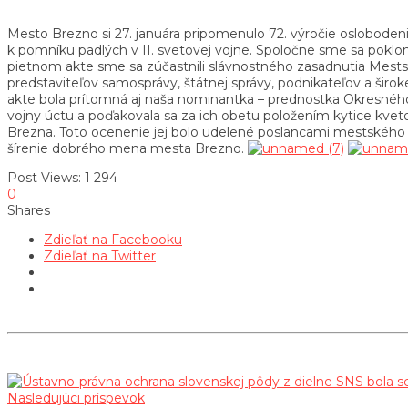
Mesto Brezno si 27. januára pripomenulo 72. výročie oslobodeni
k pomníku padlých v II. svetovej vojne. Spoločne sme sa poklonil
pietnom akte sme sa zúčastnili slávnostného zasadnutia Mestské
predstaviteľov samosprávy, štátnej správy, podnikateľov a širo
akte bola prítomná aj naša nominantka – prednostka Okresného
vojny úctu a poďakovala sa za ich obetu položením kytice kve
Brezna. Toto ocenenie jej bolo udelené poslancami mestského za
šírenie dobrého mena mesta Brezno.
Post Views:
1 294
0
Shares
Zdieľať na Facebooku
Zdieľať na Twitter
Nasledujúci príspevok