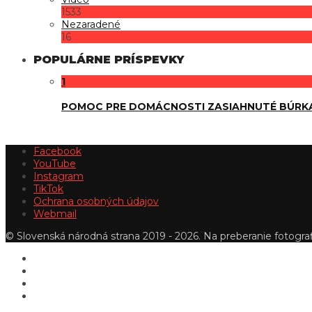
1533
Nezaradené
16
POPULÁRNE PRÍSPEVKY
1
POMOC PRE DOMÁCNOSTI ZASIAHNUTÉ BÚRK
Facebook
YouTube
Instagram
TikTok
Ochrana osobných údajov
Webmail
© Slovenská národná strana 2019 - 2026. Na preberanie fotografi