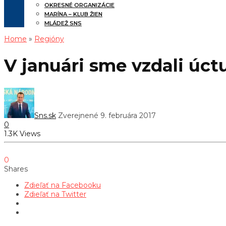
OKRESNÉ ORGANIZÁCIE
MARÍNA – KLUB ŽIEN
MLÁDEŽ SNS
Home
»
Regióny
V januári sme vzdali úctu
Sns.sk
Zverejnené 9. februára 2017
0
1.3K Views
0
Shares
Zdieľať na Facebooku
Zdieľať na Twitter