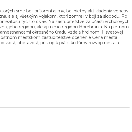
ktorých sme boli prítomní aj my, bol pietny akt kladenia vencov
na, ale aj všetkým vojakom, ktorí zomreli v boji za slobodu. Po
ležitosti týchto osláv. Na zastupiteľstve za účasti vrcholových
rezna, jeho regiónu, ale aj mimo regiónu Horehronia. Na pietnom
 zamestnancami okresného úradu vzdala hrdinom II. svetovej
slávnostnom mestskom zastupiteľstve ocenenie Cena mesta
skosť, obetavosť, prístup k práci, kultúrny rozvoj mesta a