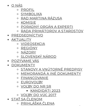
O NÁS
PROFIL
SYMBOLIKA
RAD MARTINA RÁZUSA
KOMISIE
PORADNÝ ORGÁN A EXPERTI
RADA PRIMÁTOROV A STAROSTOV
PREDSEDNÍCTVO
AKTUALITY
VIDEOSEKCIA
REGIÓNY
NÁZORY
SLOVENSKÝ NÁROD
POZÝVAME VÁS
DOKUMENTY
STANOVY A VNÚTORNÉ PREDPISY
MEMORANDÁ A INÉ DOKUMENTY
FINANCOVANIE
EUROVOĽBY
VOĽBY DO NR SR
KANDIDÁTI 2023
VOĽBY DO VÚC 2017
STAŤ SA ČLENOM
PRIHLÁŠKA ČLENA