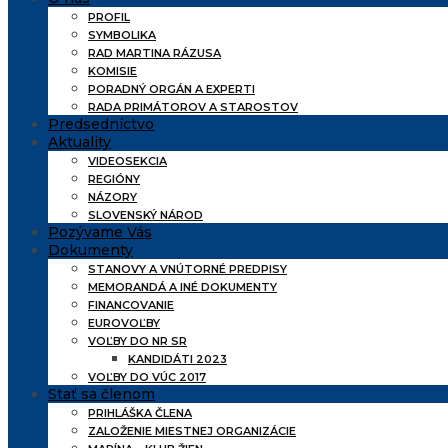
PROFIL
SYMBOLIKA
RAD MARTINA RÁZUSA
KOMISIE
PORADNÝ ORGÁN A EXPERTI
RADA PRIMÁTOROV A STAROSTOV
Predsedníctvo
Aktuality
VIDEOSEKCIA
REGIÓNY
NÁZORY
SLOVENSKÝ NÁROD
Pozývame Vás
Dokumenty
STANOVY A VNÚTORNÉ PREDPISY
MEMORANDÁ A INÉ DOKUMENTY
FINANCOVANIE
EUROVOĽBY
VOĽBY DO NR SR
KANDIDÁTI 2023
VOĽBY DO VÚC 2017
Stať sa členom
PRIHLÁŠKA ČLENA
ZALOŽENIE MIESTNEJ ORGANIZÁCIE