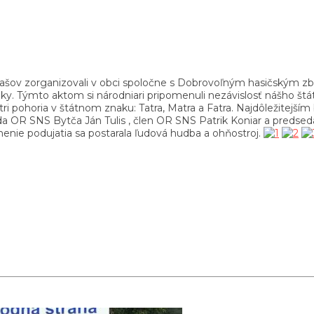
ov zorganizovali v obci spoločne s Dobrovoľným hasičským zboro
liky. Týmto aktom si národniari pripomenuli nezávislosť nášho štát
tri pohoria v štátnom znaku: Tatra, Matra a Fatra. Najdôležitej
da OR SNS Bytča Ján Tulis , člen OR SNS Patrik Koniar a predsed
enie podujatia sa postarala ľudová hudba a ohňostroj.