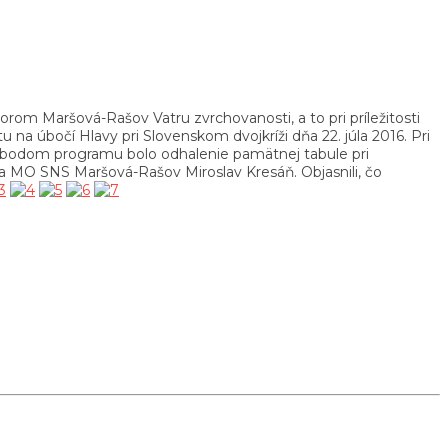
m Maršová-Rašov Vatru zvrchovanosti, a to pri príležitosti
u na úbočí Hlavy pri Slovenskom dvojkríži dňa 22. júla 2016. Pri
ším bodom programu bolo odhalenie pamätnej tabule pri
a MO SNS Maršová-Rašov Miroslav Kresáň. Objasnili, čo