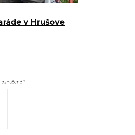
aráde v Hrušove
sú označené
*