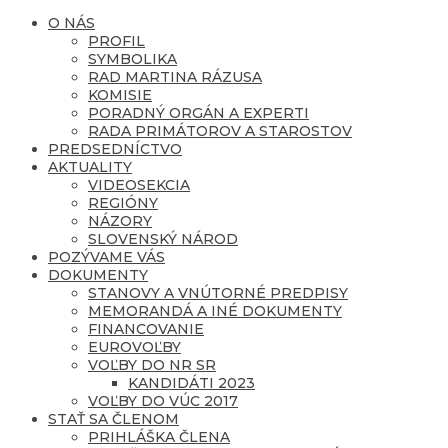
O NÁS
PROFIL
SYMBOLIKA
RAD MARTINA RÁZUSA
KOMISIE
PORADNÝ ORGÁN A EXPERTI
RADA PRIMÁTOROV A STAROSTOV
PREDSEDNÍCTVO
AKTUALITY
VIDEOSEKCIA
REGIÓNY
NÁZORY
SLOVENSKÝ NÁROD
POZÝVAME VÁS
DOKUMENTY
STANOVY A VNÚTORNÉ PREDPISY
MEMORANDÁ A INÉ DOKUMENTY
FINANCOVANIE
EUROVOĽBY
VOĽBY DO NR SR
KANDIDÁTI 2023
VOĽBY DO VÚC 2017
STAŤ SA ČLENOM
PRIHLÁŠKA ČLENA