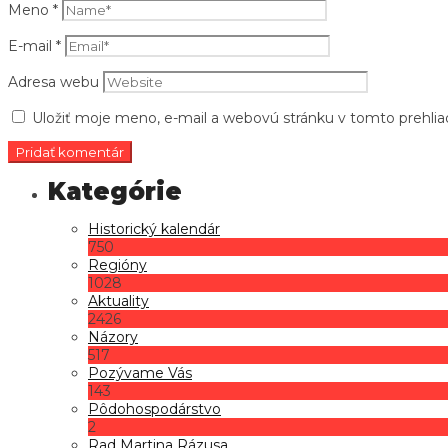
Meno
*
E-mail
*
Adresa webu
Uložiť moje meno, e-mail a webovú stránku v tomto prehli
Historický kalendár
750
Regióny
1028
Aktuality
2426
Názory
517
Pozývame Vás
143
Pôdohospodárstvo
2
Rad Martina Rázusa