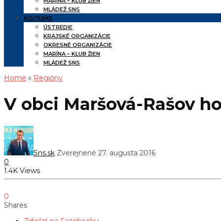
MARÍNA – KLUB ŽIEN
MLÁDEŽ SNS
Kontakt
ÚSTREDIE
KRAJSKÉ ORGANIZÁCIE
OKRESNÉ ORGANIZÁCIE
MARÍNA – KLUB ŽIEN
MLÁDEŽ SNS
Home
»
Regióny
V obci Maršová-Rašov ho
Sns.sk
Zverejnené 27. augusta 2016
0
1.4K Views
0
Shares
Zdieľať na Facebooku