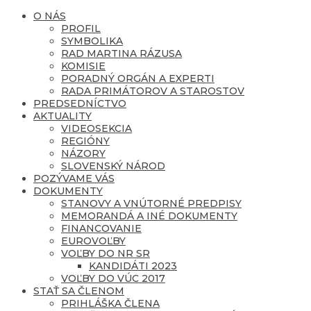
O NÁS
PROFIL
SYMBOLIKA
RAD MARTINA RÁZUSA
KOMISIE
PORADNÝ ORGÁN A EXPERTI
RADA PRIMÁTOROV A STAROSTOV
PREDSEDNÍCTVO
AKTUALITY
VIDEOSEKCIA
REGIÓNY
NÁZORY
SLOVENSKÝ NÁROD
POZÝVAME VÁS
DOKUMENTY
STANOVY A VNÚTORNÉ PREDPISY
MEMORANDÁ A INÉ DOKUMENTY
FINANCOVANIE
EUROVOĽBY
VOĽBY DO NR SR
KANDIDÁTI 2023
VOĽBY DO VÚC 2017
STAŤ SA ČLENOM
PRIHLÁŠKA ČLENA