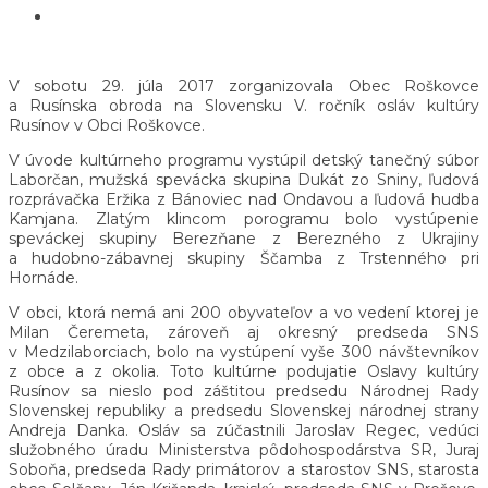
V sobotu 29. júla 2017 zorganizovala Obec Roškovce
a Rusínska obroda na Slovensku V. ročník osláv kultúry
Rusínov v Obci Roškovce.
V úvode kultúrneho programu vystúpil detský tanečný súbor
Laborčan, mužská spevácka skupina Dukát zo Sniny, ľudová
rozprávačka Eržika z Bánoviec nad Ondavou a ľudová hudba
Kamjana. Zlatým klincom porogramu bolo vystúpenie
speváckej skupiny Berezňane z Berezného z Ukrajiny
a hudobno-zábavnej skupiny Ščamba z Trstenného pri
Hornáde.
V obci, ktorá nemá ani 200 obyvateľov a vo vedení ktorej je
Milan Čeremeta, zároveň aj okresný predseda SNS
v Medzilaborciach, bolo na vystúpení vyše 300 návštevníkov
z obce a z okolia. Toto kultúrne podujatie Oslavy kultúry
Rusínov sa nieslo pod záštitou predsedu Národnej Rady
Slovenskej republiky a predsedu Slovenskej národnej strany
Andreja Danka. Osláv sa zúčastnili Jaroslav Regec, vedúci
služobného úradu Ministerstva pôdohospodárstva SR, Juraj
Soboňa, predseda Rady primátorov a starostov SNS, starosta