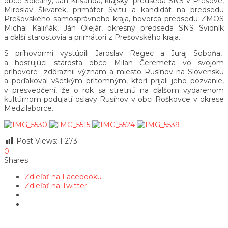
obce Solčany, Ján Krišanda, krajský predseda SNS v Prešove,
Miroslav Škvarek, primátor Svitu a kandidát na predsedu
Prešovského samosprávneho kraja, hovorca predsedu ZMOS
Michal Kaliňák, Ján Olejár, okresný predseda SNS Svidník
a ďalší starostovia a primátori z Prešovského kraja.
S príhovormi vystúpili Jaroslav Regec a Juraj Soboňa,
a hosťujúci starosta obce Milan Čeremeta vo svojom
príhovore zdôraznil význam a miesto Rusínov na Slovensku
a poďakoval všetkým prítomným, ktorí prijali jeho pozvanie,
v presvedčení, že o rok sa stretnú na ďalšom vydarenom
kultúrnom podujatí oslavy Rusínov v obci Roškovce v okrese
Medzilaborce.
Post Views:
1 273
0
Shares
Zdieľať na Facebooku
Zdieľať na Twitter