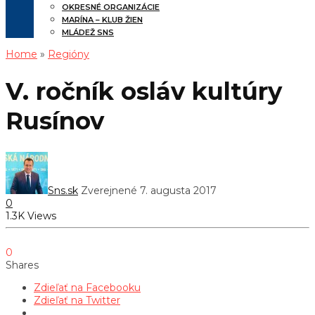
OKRESNÉ ORGANIZÁCIE
MARÍNA – KLUB ŽIEN
MLÁDEŽ SNS
Home
»
Regióny
V. ročník osláv kultúry
Rusínov
Sns.sk
Zverejnené 7. augusta 2017
0
1.3K Views
0
Shares
Zdieľať na Facebooku
Zdieľať na Twitter