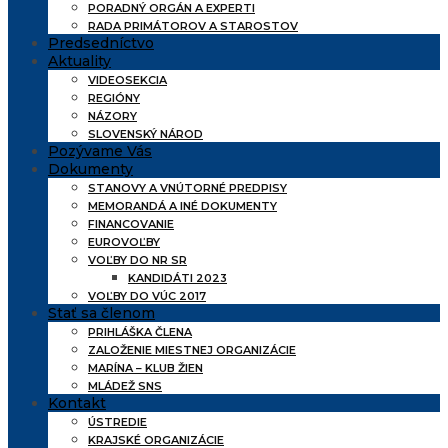
PORADNÝ ORGÁN A EXPERTI
RADA PRIMÁTOROV A STAROSTOV
Predsedníctvo
Aktuality
VIDEOSEKCIA
REGIÓNY
NÁZORY
SLOVENSKÝ NÁROD
Pozývame Vás
Dokumenty
STANOVY A VNÚTORNÉ PREDPISY
MEMORANDÁ A INÉ DOKUMENTY
FINANCOVANIE
EUROVOĽBY
VOĽBY DO NR SR
KANDIDÁTI 2023
VOĽBY DO VÚC 2017
Stať sa členom
PRIHLÁŠKA ČLENA
ZALOŽENIE MIESTNEJ ORGANIZÁCIE
MARÍNA – KLUB ŽIEN
MLÁDEŽ SNS
Kontakt
ÚSTREDIE
KRAJSKÉ ORGANIZÁCIE