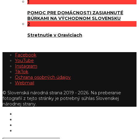
1
POMOC PRE DOMÁCNOSTI ZASIAHNUTÉ
BÚRKAMI NA VÝCHODNOM SLOVENSKU
2
Stretnutie v Oraviciach
Facebook
YouTube
Instagram
TikTok
Ochrana osobných údajov
Webmail
© Slovenská národná strana 2019 - 2026. Na preberanie
fotografií z tejto stránky je potrebný súhlas Slovenskej
národnej strany.