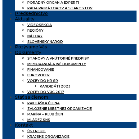
PORADNÝ ORGÁN A EXPERTI
RADA PRIMÁTOROV A STAROSTOV
Predsedníctvo
Aktuality
VIDEOSEKCIA
REGIÓNY
NÁZORY
SLOVENSKÝ NÁROD
Pozývame Vás
Dokumenty
STANOVY A VNÚTORNÉ PREDPISY
MEMORANDÁ A INÉ DOKUMENTY
FINANCOVANIE
EUROVOĽBY
VOĽBY DO NR SR
KANDIDÁTI 2023
VOĽBY DO VÚC 2017
Stať sa členom
PRIHLÁŠKA ČLENA
ZALOŽENIE MIESTNEJ ORGANIZÁCIE
MARÍNA – KLUB ŽIEN
MLÁDEŽ SNS
Kontakt
ÚSTREDIE
KRAJSKÉ ORGANIZÁCIE