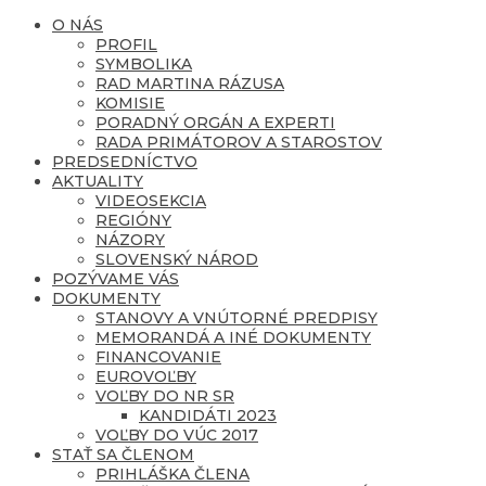
O NÁS
PROFIL
SYMBOLIKA
RAD MARTINA RÁZUSA
KOMISIE
PORADNÝ ORGÁN A EXPERTI
RADA PRIMÁTOROV A STAROSTOV
PREDSEDNÍCTVO
AKTUALITY
VIDEOSEKCIA
REGIÓNY
NÁZORY
SLOVENSKÝ NÁROD
POZÝVAME VÁS
DOKUMENTY
STANOVY A VNÚTORNÉ PREDPISY
MEMORANDÁ A INÉ DOKUMENTY
FINANCOVANIE
EUROVOĽBY
VOĽBY DO NR SR
KANDIDÁTI 2023
VOĽBY DO VÚC 2017
STAŤ SA ČLENOM
PRIHLÁŠKA ČLENA