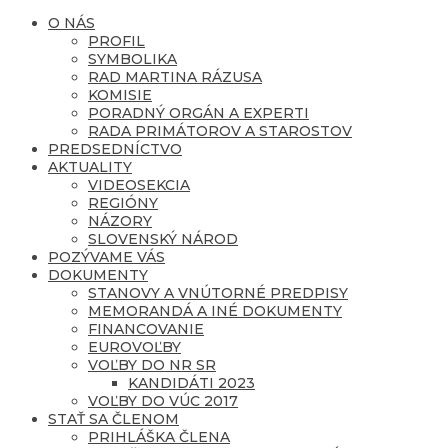
O NÁS
PROFIL
SYMBOLIKA
RAD MARTINA RÁZUSA
KOMISIE
PORADNÝ ORGÁN A EXPERTI
RADA PRIMÁTOROV A STAROSTOV
PREDSEDNÍCTVO
AKTUALITY
VIDEOSEKCIA
REGIÓNY
NÁZORY
SLOVENSKÝ NÁROD
POZÝVAME VÁS
DOKUMENTY
STANOVY A VNÚTORNÉ PREDPISY
MEMORANDÁ A INÉ DOKUMENTY
FINANCOVANIE
EUROVOĽBY
VOĽBY DO NR SR
KANDIDÁTI 2023
VOĽBY DO VÚC 2017
STAŤ SA ČLENOM
PRIHLÁŠKA ČLENA