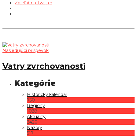
Zdieľať na Twitter
Nasledujúci príspevok
Vatry zvrchovanosti
Historický kalendár
750
Regióny
1028
Aktuality
2426
Názory
517