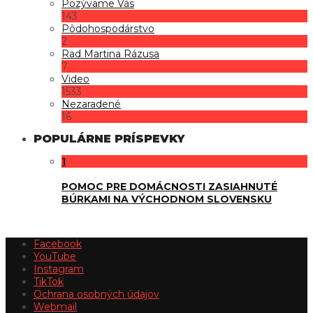
Pozývame Vás
143
Pôdohospodárstvo
2
Rad Martina Rázusa
7
Video
1533
Nezaradené
16
POPULÁRNE PRÍSPEVKY
1
POMOC PRE DOMÁCNOSTI ZASIAHNUTÉ
BÚRKAMI NA VÝCHODNOM SLOVENSKU
Facebook
YouTube
Instagram
TikTok
Ochrana osobných údajov
Webmail