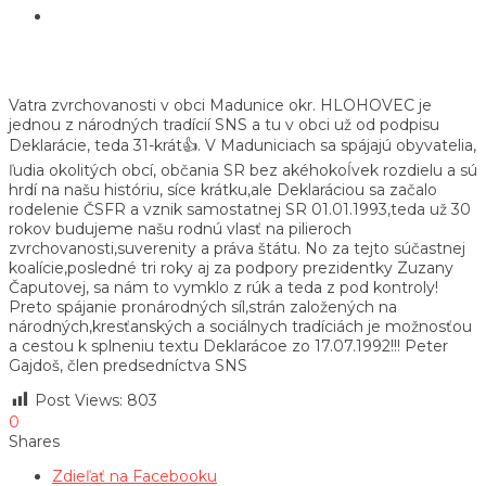
Vatra zvrchovanosti v obci Madunice okr. HLOHOVEC je
jednou z národných tradícií SNS a tu v obci už od podpisu
Deklarácie, teda 31-krát👍. V Maduniciach sa spájajú obyvatelia,
ľudia okolitých obcí, občania SR bez akéhokoĺvek rozdielu a sú
hrdí na našu históriu, síce krátku,ale Deklaráciou sa začalo
rodelenie ČSFR a vznik samostatnej SR 01.01.1993,teda už 30
rokov budujeme našu rodnú vlasť na pilieroch
zvrchovanosti,suverenity a práva štátu. No za tejto súčastnej
koalície,posledné tri roky aj za podpory prezidentky Zuzany
Čaputovej, sa nám to vymklo z rúk a teda z pod kontroly!
Preto spájanie pronárodných síl,strán založených na
národných,kresťanských a sociálnych tradíciách je možnosťou
a cestou k splneniu textu Deklarácoe zo 17.07.1992!!! Peter
Gajdoš, člen predsedníctva SNS
Post Views:
803
0
Shares
Zdieľať na Facebooku