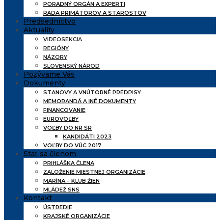
PORADNÝ ORGÁN A EXPERTI
RADA PRIMÁTOROV A STAROSTOV
Predsedníctvo
Aktuality
VIDEOSEKCIA
REGIÓNY
NÁZORY
SLOVENSKÝ NÁROD
Pozývame Vás
Dokumenty
STANOVY A VNÚTORNÉ PREDPISY
MEMORANDÁ A INÉ DOKUMENTY
FINANCOVANIE
EUROVOĽBY
VOĽBY DO NR SR
KANDIDÁTI 2023
VOĽBY DO VÚC 2017
Stať sa členom
PRIHLÁŠKA ČLENA
ZALOŽENIE MIESTNEJ ORGANIZÁCIE
MARÍNA – KLUB ŽIEN
MLÁDEŽ SNS
Kontakt
ÚSTREDIE
KRAJSKÉ ORGANIZÁCIE