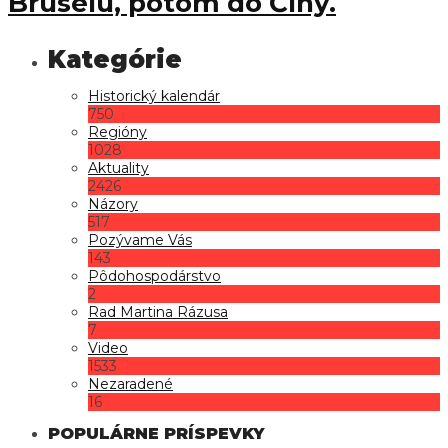
Bruselu, potom do Číny.
Historický kalendár
750
Regióny
1028
Aktuality
2426
Názory
517
Pozývame Vás
143
Pôdohospodárstvo
2
Rad Martina Rázusa
7
Video
1533
Nezaradené
16
POPULÁRNE PRÍSPEVKY