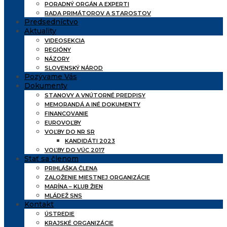
PORADNÝ ORGÁN A EXPERTI
RADA PRIMÁTOROV A STAROSTOV
Predsedníctvo
Aktuality
VIDEOSEKCIA
REGIÓNY
NÁZORY
SLOVENSKÝ NÁROD
Pozývame Vás
Dokumenty
STANOVY A VNÚTORNÉ PREDPISY
MEMORANDÁ A INÉ DOKUMENTY
FINANCOVANIE
EUROVOĽBY
VOĽBY DO NR SR
KANDIDÁTI 2023
VOĽBY DO VÚC 2017
Stať sa členom
PRIHLÁŠKA ČLENA
ZALOŽENIE MIESTNEJ ORGANIZÁCIE
MARÍNA – KLUB ŽIEN
MLÁDEŽ SNS
Kontakt
ÚSTREDIE
KRAJSKÉ ORGANIZÁCIE