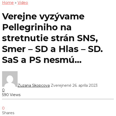
Home
»
Video
Verejne vyzývame
Pellegriniho na
stretnutie strán SNS,
Smer – SD a Hlas – SD.
SaS a PS nesmú…
Zuzana Skopcova
Zverejnené 26. apríla 2023
0
590 Views
0
Shares