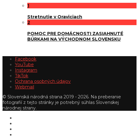
1
Stretnutie v Oraviciach
2
POMOC PRE DOMÁCNOSTI ZASIAHNUTÉ
BÚRKAMI NA VÝCHODNOM SLOVENSKU
Facebook
YouTube
Instagram
TikTok
Ochrana osobných údajov
Webmail
© Slovenská národná strana 2019 - 2026. Na preberanie
fotografií z tejto stránky je potrebný súhlas Slovenskej
národnej strany.