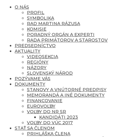
O NÁS
PROFIL
SYMBOLIKA
RAD MARTINA RÁZUSA
KOMISIE
PORADNÝ ORGÁN A EXPERTI
RADA PRIMÁTOROV A STAROSTOV
PREDSEDNÍCTVO
AKTUALITY
VIDEOSEKCIA
REGIÓNY
NÁZORY
SLOVENSKÝ NÁROD
POZÝVAME VÁS
DOKUMENTY
STANOVY A VNÚTORNÉ PREDPISY
MEMORANDÁ A INÉ DOKUMENTY
FINANCOVANIE
EUROVOĽBY
VOĽBY DO NR SR
KANDIDÁTI 2023
VOĽBY DO VÚC 2017
STAŤ SA ČLENOM
PRIHLÁŠKA ČLENA