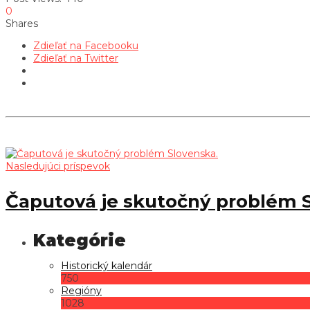
0
Shares
Zdieľať na Facebooku
Zdieľať na Twitter
Nasledujúci príspevok
Čaputová je skutočný problém 
Historický kalendár
750
Regióny
1028