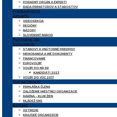
PORADNÝ ORGÁN A EXPERTI
RADA PRIMÁTOROV A STAROSTOV
Predsedníctvo
Aktuality
VIDEOSEKCIA
REGIÓNY
NÁZORY
SLOVENSKÝ NÁROD
Pozývame Vás
Dokumenty
STANOVY A VNÚTORNÉ PREDPISY
MEMORANDÁ A INÉ DOKUMENTY
FINANCOVANIE
EUROVOĽBY
VOĽBY DO NR SR
KANDIDÁTI 2023
VOĽBY DO VÚC 2017
Stať sa členom
PRIHLÁŠKA ČLENA
ZALOŽENIE MIESTNEJ ORGANIZÁCIE
MARÍNA – KLUB ŽIEN
MLÁDEŽ SNS
Kontakt
ÚSTREDIE
KRAJSKÉ ORGANIZÁCIE