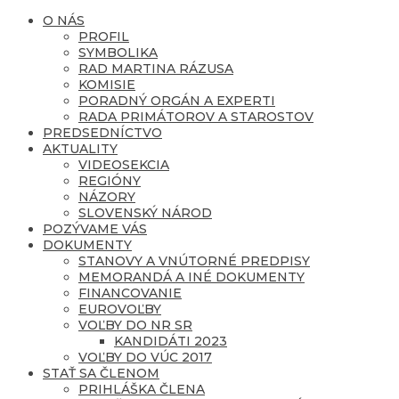
O NÁS
PROFIL
SYMBOLIKA
RAD MARTINA RÁZUSA
KOMISIE
PORADNÝ ORGÁN A EXPERTI
RADA PRIMÁTOROV A STAROSTOV
PREDSEDNÍCTVO
AKTUALITY
VIDEOSEKCIA
REGIÓNY
NÁZORY
SLOVENSKÝ NÁROD
POZÝVAME VÁS
DOKUMENTY
STANOVY A VNÚTORNÉ PREDPISY
MEMORANDÁ A INÉ DOKUMENTY
FINANCOVANIE
EUROVOĽBY
VOĽBY DO NR SR
KANDIDÁTI 2023
VOĽBY DO VÚC 2017
STAŤ SA ČLENOM
PRIHLÁŠKA ČLENA