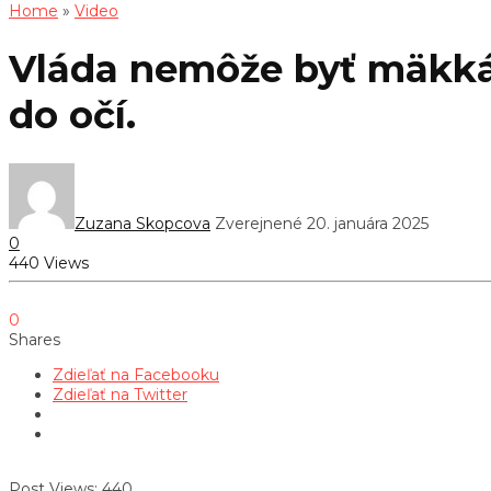
Home
»
Video
Vláda nemôže byť mäkká
do očí.
Zuzana Skopcova
Zverejnené 20. januára 2025
0
440 Views
0
Shares
Zdieľať na Facebooku
Zdieľať na Twitter
Post Views:
440