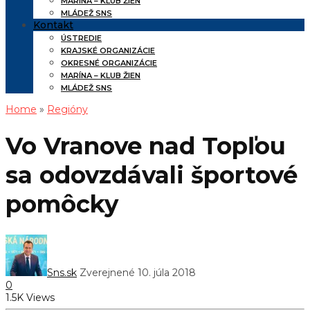
MARÍNA – KLUB ŽIEN
MLÁDEŽ SNS
Kontakt
ÚSTREDIE
KRAJSKÉ ORGANIZÁCIE
OKRESNÉ ORGANIZÁCIE
MARÍNA – KLUB ŽIEN
MLÁDEŽ SNS
Home
»
Regióny
Vo Vranove nad Topľou
sa odovzdávali športové
pomôcky
Sns.sk
Zverejnené 10. júla 2018
0
1.5K Views