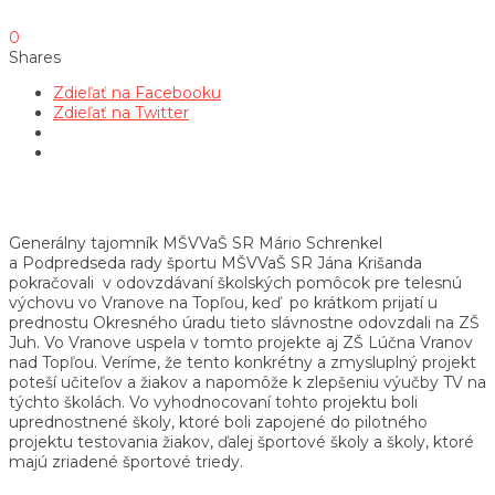
0
Shares
Zdieľať na Facebooku
Zdieľať na Twitter
Generálny tajomník MŠVVaŠ SR Mário Schrenkel
a Podpredseda rady športu MŠVVaŠ SR Jána Krišanda
pokračovali v odovzdávaní školských pomôcok pre telesnú
výchovu vo Vranove na Topľou, keď po krátkom prijatí u
prednostu Okresného úradu tieto slávnostne odovzdali na ZŠ
Juh. Vo Vranove uspela v tomto projekte aj ZŠ Lúčna Vranov
nad Topľou. Veríme, že tento konkrétny a zmysluplný projekt
poteší učiteľov a žiakov a napomôže k zlepšeniu výučby TV na
týchto školách. Vo vyhodnocovaní tohto projektu boli
uprednostnené školy, ktoré boli zapojené do pilotného
projektu testovania žiakov, ďalej športové školy a školy, ktoré
majú zriadené športové triedy.