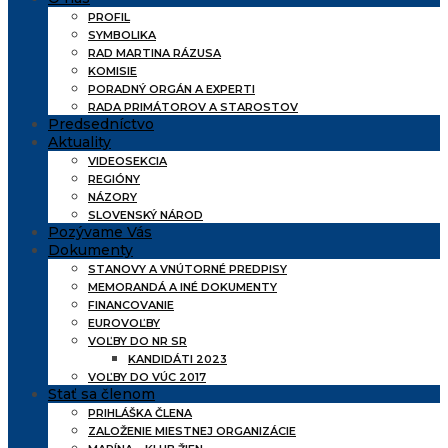
PROFIL
SYMBOLIKA
RAD MARTINA RÁZUSA
KOMISIE
PORADNÝ ORGÁN A EXPERTI
RADA PRIMÁTOROV A STAROSTOV
Predsedníctvo
Aktuality
VIDEOSEKCIA
REGIÓNY
NÁZORY
SLOVENSKÝ NÁROD
Pozývame Vás
Dokumenty
STANOVY A VNÚTORNÉ PREDPISY
MEMORANDÁ A INÉ DOKUMENTY
FINANCOVANIE
EUROVOĽBY
VOĽBY DO NR SR
KANDIDÁTI 2023
VOĽBY DO VÚC 2017
Stať sa členom
PRIHLÁŠKA ČLENA
ZALOŽENIE MIESTNEJ ORGANIZÁCIE