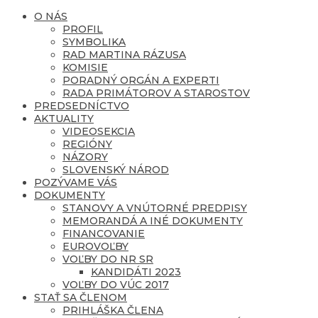
O NÁS
PROFIL
SYMBOLIKA
RAD MARTINA RÁZUSA
KOMISIE
PORADNÝ ORGÁN A EXPERTI
RADA PRIMÁTOROV A STAROSTOV
PREDSEDNÍCTVO
AKTUALITY
VIDEOSEKCIA
REGIÓNY
NÁZORY
SLOVENSKÝ NÁROD
POZÝVAME VÁS
DOKUMENTY
STANOVY A VNÚTORNÉ PREDPISY
MEMORANDÁ A INÉ DOKUMENTY
FINANCOVANIE
EUROVOĽBY
VOĽBY DO NR SR
KANDIDÁTI 2023
VOĽBY DO VÚC 2017
STAŤ SA ČLENOM
PRIHLÁŠKA ČLENA