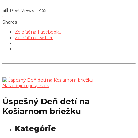
Post Views:
1 455
0
Shares
Zdieľať na Facebooku
Zdieľať na Twitter
Nasledujúci príspevok
Úspešný Deň detí na
Košiarnom briežku