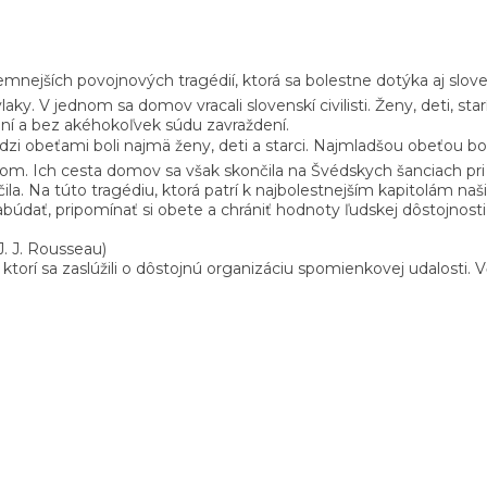
emnejších povojnových tragédií, ktorá sa bolestne dotýka aj slove
laky. V jednom sa domov vracali slovenskí civilisti. Ženy, deti, starí
ní a bez akéhokoľvek súdu zavraždení.
 Medzi obeťami boli najmä ženy, deti a starci. Najmladšou obeťou 
nom. Ich cesta domov sa však skončila na Švédskych šanciach pri
čila. Na túto tragédiu, ktorá patrí k najbolestnejším kapitolám na
zabúdať, pripomínať si obete a chrániť hodnoty ľudskej dôstojnosti,
J. J. Rousseau)
í sa zaslúžili o dôstojnú organizáciu spomienkovej udalosti. Vďak