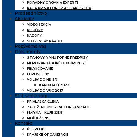
PORADNÝ ORGÁN A EXPERTI
RADA PRIMÁTOROV A STAROSTOV
Predsedníctvo
Aktuality
VIDEOSEKCIA
REGIÓNY
NÁZORY
SLOVENSKÝ NÁROD
Pozývame Vás
Dokumenty
STANOVY A VNÚTORNÉ PREDPISY
MEMORANDÁ A INÉ DOKUMENTY
FINANCOVANIE
EUROVOĽBY
VOĽBY DO NR SR
KANDIDÁTI 2023
VOĽBY DO VÚC 2017
Stať sa členom
PRIHLÁŠKA ČLENA
ZALOŽENIE MIESTNEJ ORGANIZÁCIE
MARÍNA – KLUB ŽIEN
MLÁDEŽ SNS
Kontakt
ÚSTREDIE
KRAJSKÉ ORGANIZÁCIE