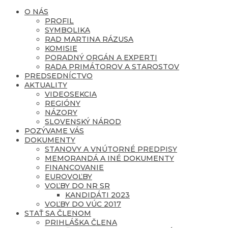
O NÁS
PROFIL
SYMBOLIKA
RAD MARTINA RÁZUSA
KOMISIE
PORADNÝ ORGÁN A EXPERTI
RADA PRIMÁTOROV A STAROSTOV
PREDSEDNÍCTVO
AKTUALITY
VIDEOSEKCIA
REGIÓNY
NÁZORY
SLOVENSKÝ NÁROD
POZÝVAME VÁS
DOKUMENTY
STANOVY A VNÚTORNÉ PREDPISY
MEMORANDÁ A INÉ DOKUMENTY
FINANCOVANIE
EUROVOĽBY
VOĽBY DO NR SR
KANDIDÁTI 2023
VOĽBY DO VÚC 2017
STAŤ SA ČLENOM
PRIHLÁŠKA ČLENA