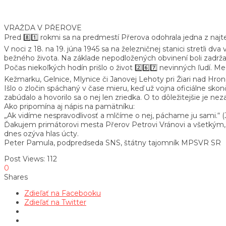
VRAŽDA V PŘEROVE
Pred 8️⃣1️⃣ rokmi sa na predmestí Přerova odohrala jedna z najt
V noci z 18. na 19. júna 1945 sa na železničnej stanici stretli dva v
bežného života. Na základe nepodložených obvinení boli zadrža
Počas niekoľkých hodín prišlo o život 2️⃣6️⃣7️⃣ nevinných ľudí.
Kežmarku, Gelnice, Mlynice či Janovej Lehoty pri Žiari nad Hro
Išlo o zločin spáchaný v čase mieru, keď už vojna oficiálne skon
zabúdalo a hovorilo sa o nej len zriedka. O to dôležitejšie je ne
Ako pripomína aj nápis na pamätníku:
„Ak vidíme nespravodlivosť a mlčíme o nej, páchame ju sami.“ (
Ďakujem primátorovi mesta Přerov Petrovi Vránovi a všetkým, ktor
dnes ozýva hlas úcty.
Peter Pamula, podpredseda SNS, štátny tajomník MPSVR SR
Post Views:
112
0
Shares
Zdieľať na Facebooku
Zdieľať na Twitter