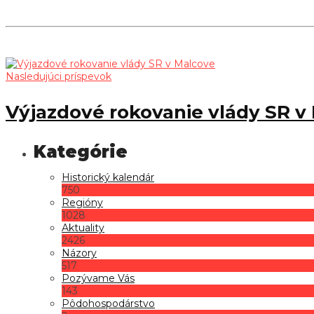
Nasledujúci príspevok
Výjazdové rokovanie vlády SR v
Historický kalendár
750
Regióny
1028
Aktuality
2426
Názory
517
Pozývame Vás
143
Pôdohospodárstvo