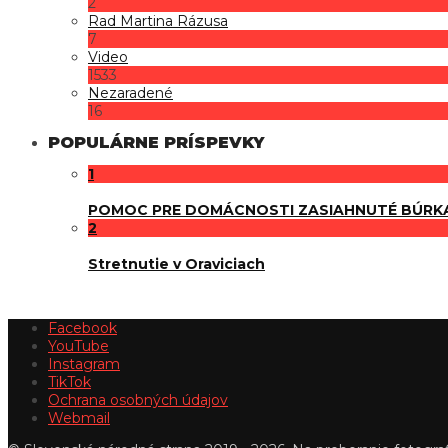
2
Rad Martina Rázusa
7
Video
1533
Nezaradené
16
POPULÁRNE PRÍSPEVKY
1
POMOC PRE DOMÁCNOSTI ZASIAHNUTÉ BÚRK
2
Stretnutie v Oraviciach
Facebook
YouTube
Instagram
TikTok
Ochrana osobných údajov
Webmail