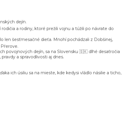
nských dejín.
 rodičia a rodiny, ktoré prežili vojnu a túžili po návrate do
bolo len šesťmesačné dieťa. Mnohí pochádzali z Dobšinej,
 Přerove.
šich povojnových dejín, sa na Slovensku 🇸🇰 dlhé desaťročia
 pravdy a spravodlivosti aj dnes.
a ich úsiliu sa na mieste, kde kedysi vládlo násilie a ticho,