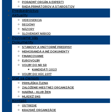
PORADNÝ ORGÁN A EXPERTI
RADA PRIMÁTOROV A STAROSTOV
Predsedníctvo
Aktuality
VIDEOSEKCIA
REGIÓNY
NÁZORY
SLOVENSKÝ NÁROD
Pozývame Vás
Dokumenty
STANOVY A VNÚTORNÉ PREDPISY
MEMORANDÁ A INÉ DOKUMENTY
FINANCOVANIE
EUROVOĽBY
VOĽBY DO NR SR
KANDIDÁTI 2023
VOĽBY DO VÚC 2017
Stať sa členom
PRIHLÁŠKA ČLENA
ZALOŽENIE MIESTNEJ ORGANIZÁCIE
MARÍNA – KLUB ŽIEN
MLÁDEŽ SNS
Kontakt
ÚSTREDIE
KRAJSKÉ ORGANIZÁCIE