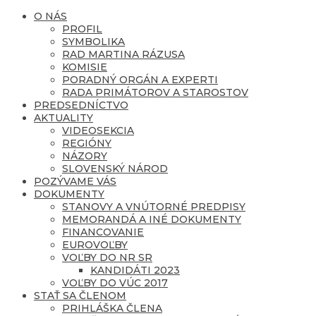
O NÁS
PROFIL
SYMBOLIKA
RAD MARTINA RÁZUSA
KOMISIE
PORADNÝ ORGÁN A EXPERTI
RADA PRIMÁTOROV A STAROSTOV
PREDSEDNÍCTVO
AKTUALITY
VIDEOSEKCIA
REGIÓNY
NÁZORY
SLOVENSKÝ NÁROD
POZÝVAME VÁS
DOKUMENTY
STANOVY A VNÚTORNÉ PREDPISY
MEMORANDÁ A INÉ DOKUMENTY
FINANCOVANIE
EUROVOĽBY
VOĽBY DO NR SR
KANDIDÁTI 2023
VOĽBY DO VÚC 2017
STAŤ SA ČLENOM
PRIHLÁŠKA ČLENA