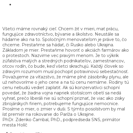
Všetci máme rovnaký cieľ. Chcem žiť v mieri, mať prácu,
fungujúce zdravotníctvo, bývanie a školstvo. Neustále sa
hádame ako na to. Spoločným menovateľom je práve to, čo
chceme. Prestaňme sa hádať, či Rusko alebo Ukrajina.
Základom je mier. Prestaňme hovoriť o akciách farmárov ako
o protestoch. Nazvime vec pravým menom. Je to výkrik
zúfalstva malých a stredných podnikateľov, zamestnancov,
otcov rodín, čo bude, keď všetci skrachujú. Každý človek so
zdravým rozumom musí pochopiť potravinovú sebestačnosť.
Považujeme za víťazstvo, že máme plné zásobníky plynu, ale
už nehovoríme o jeho cene a na tú cenu nemáme. Rodiny tú
cenu nebudú vedieť zaplatiť. Ak sú konzervatívci schopní
povedať, že žiadna vojna napriek stotisícom obetí sa nedá
vyhrať, prečo liberáli nie sú schopní priznať, že viac ako zisky
zbrojárskych firiem, potrebujeme fungujúce nemocnice.
Prosíme o mier, o zmier v duši. S týmto posolstvom by mal
ísť premiér na rokovanie do Paríža o Ukrajine.
PhDr. Zdenko Čambal, PhD., podpredseda SNS, primátor
mesta Holíč