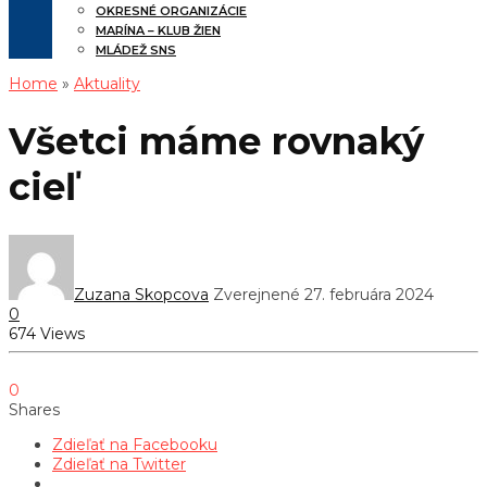
OKRESNÉ ORGANIZÁCIE
MARÍNA – KLUB ŽIEN
MLÁDEŽ SNS
Home
»
Aktuality
Všetci máme rovnaký
cieľ
Zuzana Skopcova
Zverejnené 27. februára 2024
0
674 Views
0
Shares
Zdieľať na Facebooku
Zdieľať na Twitter