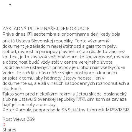
ZÁKLADNÝ PILIER NAŠEJ DEMOKRACIE
Práve dnes, 1️⃣. septembra si pripomíname deň, kedy bola
prijatá Ústava Slovenskej republiky. Tento významný
dokument je základom našej štátnosti a garantom práv,
slobôd, rovnosti a princípov právneho štátu ⚖️. Je to viac než
len text, je to záväzok voči občanom, že spravodlivosť, rovnosť
a dôstojnosť budú vždy stáť v centre verejného života.
Dodržiavanie ústavných princípov je úlohou nás všetkých. 📣
Verím, že každý z nás môže svojím postojom a konaním
prispieť k tomu, aby hodnoty ústavy neostali len v
dokumente 📜, ale žili v našich každodenných rozhodnutiach a
skutkoch.
Takto som pred niekoľkými rokmi s úctou skladal poslanecký
sľub na Ústavu Slovenskej republiky 🇸🇰, čím som sa zaviazal
hájiť jej hodnoty a princípy.
Peter Pamula, podpredseda SNS, štátny tajomník MPSVR SR
Post Views:
339
0
Shares