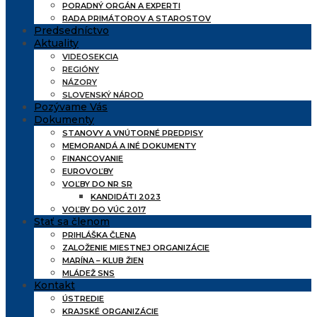
PORADNÝ ORGÁN A EXPERTI
RADA PRIMÁTOROV A STAROSTOV
Predsedníctvo
Aktuality
VIDEOSEKCIA
REGIÓNY
NÁZORY
SLOVENSKÝ NÁROD
Pozývame Vás
Dokumenty
STANOVY A VNÚTORNÉ PREDPISY
MEMORANDÁ A INÉ DOKUMENTY
FINANCOVANIE
EUROVOĽBY
VOĽBY DO NR SR
KANDIDÁTI 2023
VOĽBY DO VÚC 2017
Stať sa členom
PRIHLÁŠKA ČLENA
ZALOŽENIE MIESTNEJ ORGANIZÁCIE
MARÍNA – KLUB ŽIEN
MLÁDEŽ SNS
Kontakt
ÚSTREDIE
KRAJSKÉ ORGANIZÁCIE