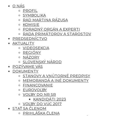
O NÁS
PROFIL
SYMBOLIKA
RAD MARTINA RÁZUSA
KOMISIE
PORADNÝ ORGÁN A EXPERTI
RADA PRIMÁTOROV A STAROSTOV
PREDSEDNÍCTVO
AKTUALITY
VIDEOSEKCIA
REGIÓNY
NÁZORY
SLOVENSKÝ NÁROD
POZÝVAME VÁS
DOKUMENTY
STANOVY A VNÚTORNÉ PREDPISY
MEMORANDÁ A INÉ DOKUMENTY
FINANCOVANIE
EUROVOĽBY
VOĽBY DO NR SR
KANDIDÁTI 2023
VOĽBY DO VÚC 2017
STAŤ SA ČLENOM
PRIHLÁŠKA ČLENA