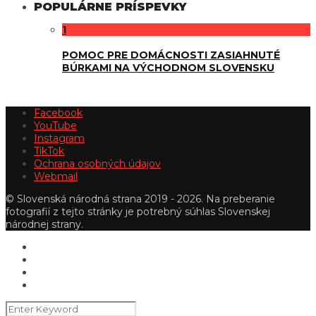
POPULÁRNE PRÍSPEVKY
1
POMOC PRE DOMÁCNOSTI ZASIAHNUTÉ
BÚRKAMI NA VÝCHODNOM SLOVENSKU
Facebook
YouTube
Instagram
TikTok
Ochrana osobných údajov
Webmail
© Slovenská národná strana 2019 - 2026. Na preberanie
fotografií z tejto stránky je potrebný súhlas Slovenskej
národnej strany.