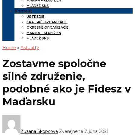
MARÍNA – KLUB ŽIEN
MLÁDEŽ SNS
Kontakt
ÚSTREDIE
KRAJSKÉ ORGANIZÁCIE
OKRESNÉ ORGANIZÁCIE
MARÍNA – KLUB ŽIEN
MLÁDEŽ SNS
Home
»
Aktuality
Zostavme spoločne
silné združenie,
podobné ako je Fidesz v
Maďarsku
Zuzana Skopcova
Zverejnené 7. júna 2021