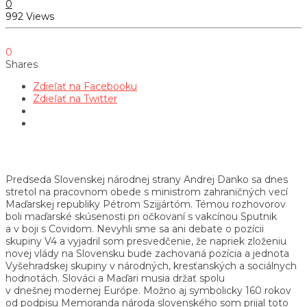
0
992 Views
0
Shares
Zdieľať na Facebooku
Zdieľať na Twitter
Predseda Slovenskej národnej strany Andrej Danko sa dnes
stretol na pracovnom obede s ministrom zahraničných vecí
Maďarskej republiky Pétrom Szijjártóm. Témou rozhovorov
boli maďarské skúsenosti pri očkovaní s vakcínou Sputnik
a v boji s Covidom. Nevyhli sme sa ani debate o pozícii
skupiny V4 a vyjadril som presvedčenie, že napriek zloženiu
novej vlády na Slovensku bude zachovaná pozícia a jednota
Vyšehradskej skupiny v národných, kresťanských a sociálnych
hodnotách. Slováci a Maďari musia držať spolu
v dnešnej modernej Európe. Možno aj symbolicky 160 rokov
od podpisu Memoranda národa slovenského som prijal toto