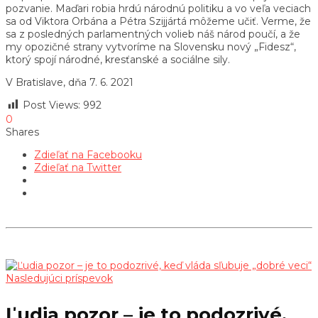
pozvanie. Maďari robia hrdú národnú politiku a vo veľa veciach
sa od Viktora Orbána a Pétra Szijjártá môžeme učiť. Verme, že
sa z posledných parlamentných volieb náš národ poučí, a že
my opozičné strany vytvoríme na Slovensku nový „Fidesz“,
ktorý spojí národné, kresťanské a sociálne sily.
V Bratislave, dňa 7. 6. 2021
Post Views:
992
0
Shares
Zdieľať na Facebooku
Zdieľať na Twitter
Nasledujúci príspevok
Ľudia pozor – je to podozrivé,