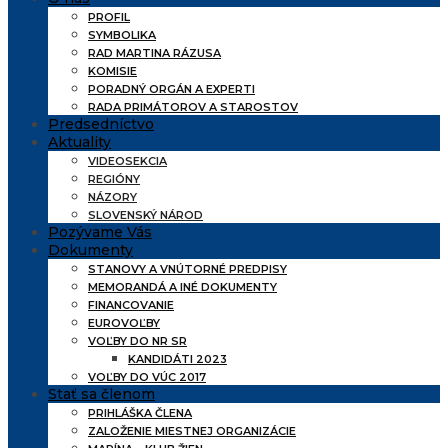
PROFIL
SYMBOLIKA
RAD MARTINA RÁZUSA
KOMISIE
PORADNÝ ORGÁN A EXPERTI
RADA PRIMÁTOROV A STAROSTOV
Predsedníctvo
Aktuality
VIDEOSEKCIA
REGIÓNY
NÁZORY
SLOVENSKÝ NÁROD
Pozývame Vás
Dokumenty
STANOVY A VNÚTORNÉ PREDPISY
MEMORANDÁ A INÉ DOKUMENTY
FINANCOVANIE
EUROVOĽBY
VOĽBY DO NR SR
KANDIDÁTI 2023
VOĽBY DO VÚC 2017
Stať sa členom
PRIHLÁŠKA ČLENA
ZALOŽENIE MIESTNEJ ORGANIZÁCIE