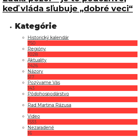
keď vláda sľubuje „dobré veci“
Historický kalendár
750
Regióny
1028
Aktuality
2426
Názory
517
Pozývame Vás
143
Pôdohospodárstvo
2
Rad Martina Rázusa
7
Video
1533
Nezaradené
16