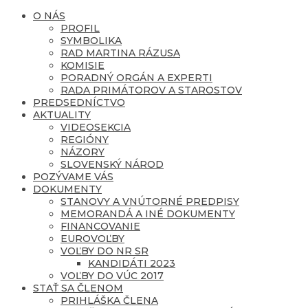
O NÁS
PROFIL
SYMBOLIKA
RAD MARTINA RÁZUSA
KOMISIE
PORADNÝ ORGÁN A EXPERTI
RADA PRIMÁTOROV A STAROSTOV
PREDSEDNÍCTVO
AKTUALITY
VIDEOSEKCIA
REGIÓNY
NÁZORY
SLOVENSKÝ NÁROD
POZÝVAME VÁS
DOKUMENTY
STANOVY A VNÚTORNÉ PREDPISY
MEMORANDÁ A INÉ DOKUMENTY
FINANCOVANIE
EUROVOĽBY
VOĽBY DO NR SR
KANDIDÁTI 2023
VOĽBY DO VÚC 2017
STAŤ SA ČLENOM
PRIHLÁŠKA ČLENA