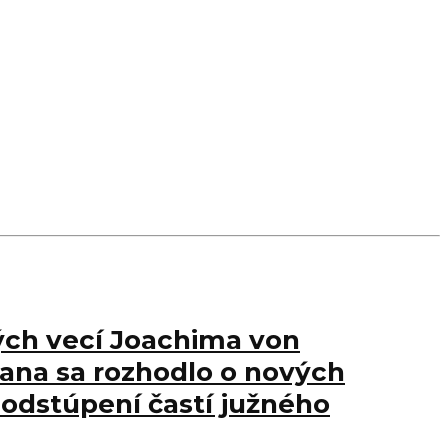
ných vecí Joachima von
iana sa rozhodlo o nových
 odstúpení častí južného