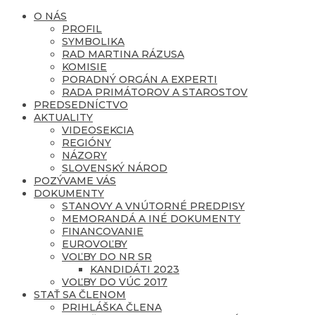
O NÁS
PROFIL
SYMBOLIKA
RAD MARTINA RÁZUSA
KOMISIE
PORADNÝ ORGÁN A EXPERTI
RADA PRIMÁTOROV A STAROSTOV
PREDSEDNÍCTVO
AKTUALITY
VIDEOSEKCIA
REGIÓNY
NÁZORY
SLOVENSKÝ NÁROD
POZÝVAME VÁS
DOKUMENTY
STANOVY A VNÚTORNÉ PREDPISY
MEMORANDÁ A INÉ DOKUMENTY
FINANCOVANIE
EUROVOĽBY
VOĽBY DO NR SR
KANDIDÁTI 2023
VOĽBY DO VÚC 2017
STAŤ SA ČLENOM
PRIHLÁŠKA ČLENA