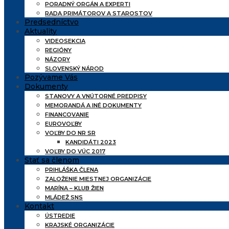
PORADNÝ ORGÁN A EXPERTI
RADA PRIMÁTOROV A STAROSTOV
Predsedníctvo
Aktuality
VIDEOSEKCIA
REGIÓNY
NÁZORY
SLOVENSKÝ NÁROD
Pozývame Vás
Dokumenty
STANOVY A VNÚTORNÉ PREDPISY
MEMORANDÁ A INÉ DOKUMENTY
FINANCOVANIE
EUROVOĽBY
VOĽBY DO NR SR
KANDIDÁTI 2023
VOĽBY DO VÚC 2017
Stať sa členom
PRIHLÁŠKA ČLENA
ZALOŽENIE MIESTNEJ ORGANIZÁCIE
MARÍNA – KLUB ŽIEN
MLÁDEŽ SNS
Kontakt
ÚSTREDIE
KRAJSKÉ ORGANIZÁCIE