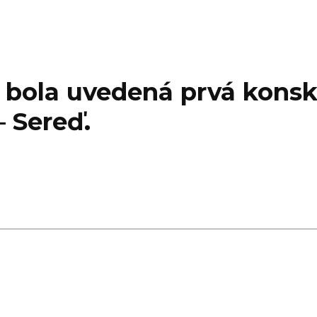
ky bola uvedená prvá kons
– Sereď.